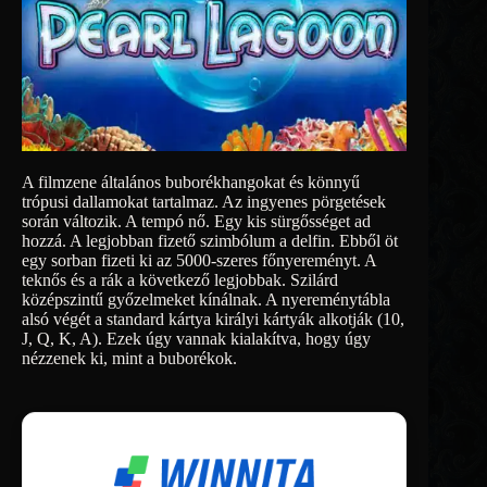
A filmzene általános buborékhangokat és könnyű
trópusi dallamokat tartalmaz. Az ingyenes pörgetések
során változik. A tempó nő. Egy kis sürgősséget ad
hozzá. A legjobban fizető szimbólum a delfin. Ebből öt
egy sorban fizeti ki az 5000-szeres főnyereményt. A
teknős és a rák a következő legjobbak. Szilárd
középszintű győzelmeket kínálnak. A nyereménytábla
alsó végét a standard kártya királyi kártyák alkotják (10,
J, Q, K, A). Ezek úgy vannak kialakítva, hogy úgy
nézzenek ki, mint a buborékok.