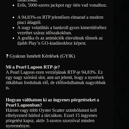
Erős, 5000-szeres jackpot egy ötös vad vonalhoz.
A 94,83%-os RTP jelentősen elmarad a modern
piaci átlagtól.
A nagy volatilitás a bankroll gyors kimerüléséhez
vezethet száraz időszakokban.
A grafika és az animációk elavultnak tűnnek az
újabb Play’n GO-kiadásokhoz képest.
❓ Gyakran Ismételt Kérdések (GYIK)
Mi a Pearl Lagoon RTP-je?
A Pearl Lagoon ezen verziójának RTP-je 94,83%. Ez
egy nagy szórású slot, ami azt jelenti, hogy a nyerések
ritkábban fordulnak elő, de előfordulhatnak nagyobbak
is.
Hogyan válthatom ki az ingyenes pörgetéseket a
Pearl Lagoonban?
Három vagy több Oyster Scatter szimbólumot kell
elhelyezned bárhol a tárcsákon. Ezzel 15 ingyenes
pörgetést kapsz, aktív 3-szoros szorzóval minden
nyereményre.