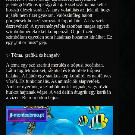
jelenlegi 96%-os iparági átlag. Ezzel számolnia kell a
hosszú ülések során. A nagy volatilitás azt jelenti, hogy
a játék nem fizet gyakran. Valószínűleg halott
pörgetések hosszú sorozatait fogod látni. A ház széle
észrevehető. A nyereménytábla azonban magas egyedi
szimbólumértékekkel kompenzál. Öt jól fizető
szimbólum egyetlen sora hatalmas hozamot kínálhat. Ez
egy „hit or miss” gép.
✨ Téma, grafika és hangsáv
A téma egy szó szerinti merülés a trópusi óceánban.
Látni fog teknősöket, rákokat és különféle trópusi
halakat. A háttér egy statikus kép korallról és napfényes
vízről. Ez funkcionális. Az animációk alapvetőek.
Amikor nyerünk, a szimbólumok inognak, vagy rövid
hurkot hajtanak végre. A vad delfin átugrik egy karikán
a vízen. Retro módon bájos.