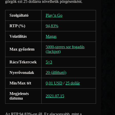
görgők ezt 25 dollárra növelhetik pörgésenként.
Szolgáltató
Play’n Go
RTP (%)
94,83%
Volatilitás
Magas
5000-szeres sor fogadás
Max győzelem
(Jackpot)
Rács/Tekercsek
5×3
Nyerővonalak
20 (állítható)
Min/Max tét
0,01 USD
/
25 dollár
Megjelenés
2021.07.15
dátuma
Az RTP 94,83%-on áll. Ez alacsonyabb, mint a