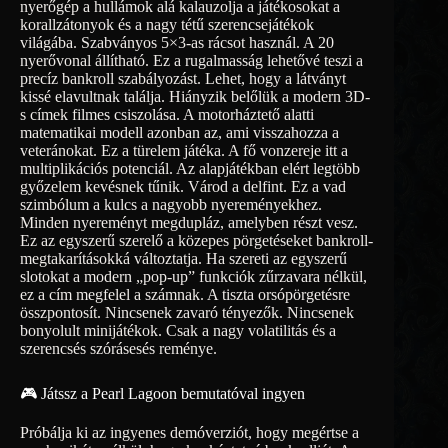
nyerőgép a hullámok alá kalauzolja a játékosokat a
korallzátonyok és a nagy tétű szerencsejátékok
világába. Szabványos 5×3-as rácsot használ. A 20
nyerővonal állítható. Ez a rugalmasság lehetővé teszi a
precíz bankroll szabályozást. Lehet, hogy a látványt
kissé elavultnak találja. Hiányzik belőlük a modern 3D-
s címek filmes csiszolása. A motorháztető alatti
matematikai modell azonban az, ami visszahozza a
veteránokat. Ez a türelem játéka. A fő vonzereje itt a
multiplikációs potenciál. Az alapjátékban elért legtöbb
győzelem kevésnek tűnik. Várod a delfint. Ez a vad
szimbólum a kulcs a nagyobb nyereményekhez.
Minden nyereményt megdupláz, amelyben részt vesz.
Ez az egyszerű szerelő a közepes pörgetéseket bankroll-
megtakarításokká változtatja. Ha szereti az egyszerű
slotokat a modern „pop-up” funkciók zűrzavara nélkül,
ez a cím megfelel a számnak. A tiszta orsópörgetésre
összpontosít. Nincsenek zavaró tényezők. Nincsenek
bonyolult minijátékok. Csak a nagy volatilitás és a
szerencsés szórásesés reménye.
🎮 Játssz a Pearl Lagoon bemutatóval ingyen
Próbálja ki az ingyenes demóverziót, hogy megértse a