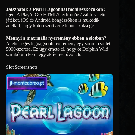
Játszhatok a Pearl Lagoonnal mobileszközökön?
Igen. A Play’n GO HTML5 technológiával frissítette a
játékot. iOS és Android böngészőkön is működik
anélkül, hogy külön szoftverre lenne szüksége.
Mennyi a maximális nyeremény ebben a slotban?
A lehetséges legnagyobb nyeremény egy soron a sortét
5000-szerese. Ez úgy érhető el, hogy öt Dolphin Wild
szimbólum kerül egy aktív nyerővonalra.
Slot Screenshots