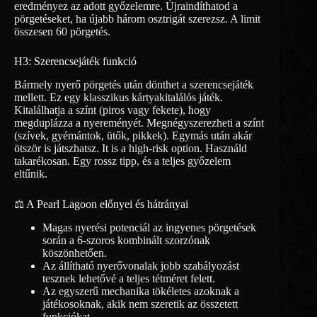
eredményez az adott győzelemre. Újraindíthatod a
pörgetéseket, ha újabb három osztrigát szerezsz. A limit
összesen 60 pörgetés.
H3: Szerencsejáték funkció
Bármely nyerő pörgetés után dönthet a szerencsejáték
mellett. Ez egy klasszikus kártyakitalálós játék.
Kitalálhatja a színt (piros vagy fekete), hogy
megduplázza a nyereményét. Megnégyszerezheti a színt
(szívek, gyémántok, ütők, pikkek). Egymás után akár
ötször is játszhatsz. It is a high-risk option. Használd
takarékosan. Egy rossz tipp, és a teljes győzelem
eltűnik.
⚖️ A Pearl Lagoon előnyei és hátrányai
Magas nyerési potenciál az ingyenes pörgetések
során a 6-szoros kombinált szorzónak
köszönhetően.
Az állítható nyerővonalak jobb szabályozást
tesznek lehetővé a teljes tétméret felett.
Az egyszerű mechanika tökéletes azoknak a
játékosoknak, akik nem szeretik az összetett
funkciókat.