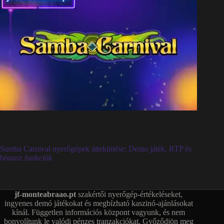
Samba Carnival nyerőgépek áttekintése: Demo játék, RTP és
bónusz funkciók
jf-monteabraao.pt
szakértői nyerőgép-értékeléseket,
ingyenes demó játékokat és megbízható kaszinó-ajánlásokat
kínál. Független információs központ vagyunk, és nem
bonyolítunk le valódi pénzes tranzakciókat. Győződjön meg