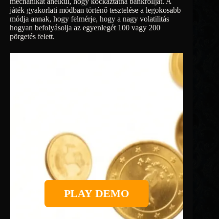
mechanikát anélkül, hogy kockáztatná bankrollját. A
játék gyakorlati módban történő tesztelése a legokosabb
módja annak, hogy felmérje, hogy a nagy volatilitás
hogyan befolyásolja az egyenlegét 100 vagy 200
pörgetés felett.
PLAY DEMO