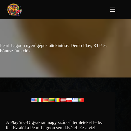
Pearl Lagoon nyerőgépek áttekintése: Demo Play, RTP és
bónusz funkciók
A Play’n GO gyakran nagy szórású területeket fedez
fel. Ez alól a Pearl Lagoon sem kivétel. Ez a vízi