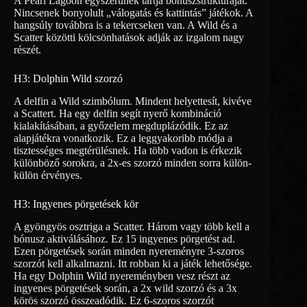
A Pearl Lagoon egyszerűnek tartja bónuszstruktúráját.
Nincsenek bonyolult „válogatás és kattintás” játékok. A
hangsúly továbbra is a tekercseken van. A Wild és a
Scatter közötti kölcsönhatások adják az izgalom nagy
részét.
H3: Dolphin Wild szorzó
A delfin a Wild szimbólum. Mindent helyettesít, kivéve
a Scattert. Ha egy delfin segít nyerő kombináció
kialakításában, a győzelem megduplázódik. Ez az
alapjátékra vonatkozik. Ez a leggyakoribb módja a
tisztességes megtérülésnek. Ha több vadon is érkezik
különböző sorokra, a 2x-es szorzó minden sorra külön-
külön érvényes.
H3: Ingyenes pörgetések kör
A gyöngyös osztriga a Scatter. Három vagy több kell a
bónusz aktiválásához. Ez 15 ingyenes pörgetést ad.
Ezen pörgetések során minden nyereményre 3-szoros
szorzót kell alkalmazni. Itt robban ki a játék lehetősége.
Ha egy Dolphin Wild nyereményben vesz részt az
ingyenes pörgetések során, a 2x wild szorzó és a 3x
körös szorzó összeadódik. Ez 6-szoros szorzót