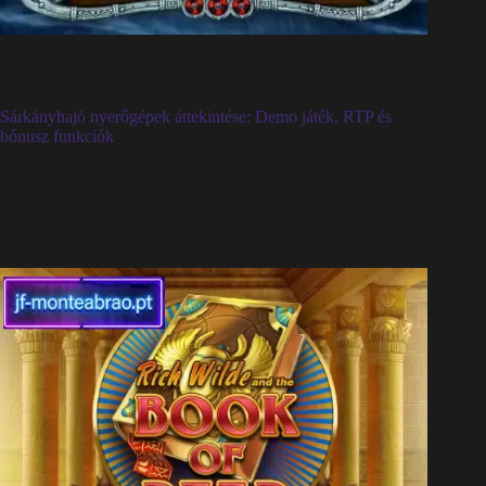
Sárkányhajó nyerőgépek áttekintése: Demo játék, RTP és
bónusz funkciók