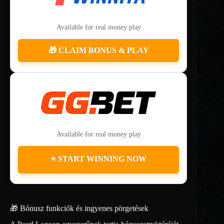
Available for real money play
🎁 CLAIM BONUS & PLAY
Available for real money play
⭐ START WINNING NOW
🎁 Bónusz funkciók és ingyenes pörgetések