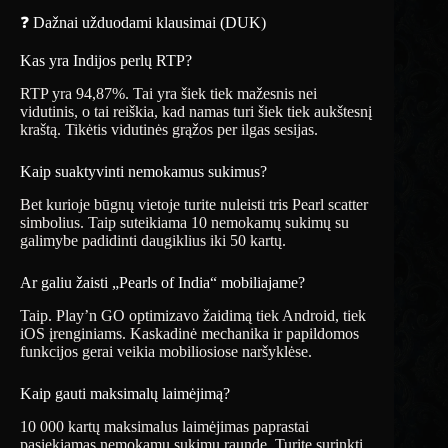
❓ Dažnai užduodami klausimai (DUK)
Kas yra Indijos perlų RTP?
RTP yra 94,87%. Tai yra šiek tiek mažesnis nei
vidutinis, o tai reiškia, kad namas turi šiek tiek aukštesnį
kraštą. Tikėtis vidutinės grąžos per ilgas sesijas.
Kaip suaktyvinti nemokamus sukimus?
Bet kurioje būgnų vietoje turite nuleisti tris Pearl scatter
simbolius. Taip suteikiama 10 nemokamų sukimų su
galimybe padidinti daugiklius iki 50 kartų.
Ar galiu žaisti „Pearls of India“ mobiliajame?
Taip. Play’n GO optimizavo žaidimą tiek Android, tiek
iOS įrenginiams. Kaskadinė mechanika ir papildomos
funkcijos gerai veikia mobiliosiose naršyklėse.
Kaip gauti maksimalų laimėjimą?
10 000 kartų maksimalus laimėjimas paprastai
pasiekiamas nemokamų sukimų raunde. Turite surinkti