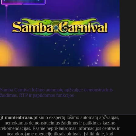
Samba Carnival lošimo automatų apžvalga: demonstracinis
žaidimas, RTP ir papildomos funkcijos
jf-monteabraao.pt
siūlo ekspertų lošimo automatų apžvalgas,
nemokamus demonstracinius žaidimus ir patikimas kazino
rekomendacijas. Esame nepriklausomas informacijos centras ir
neapdorojame operacijų tikrais pinigais. Įsitikinkite, kad