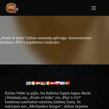
„Pearls of India“ lošimo automatų apžvalga: demonstracinis
žaidimas, RTP ir papildomos funkcijos
Richas Wilde’as grįžo, bet dulkėtus Egipto kapus iškeitė
į Himalajų orą. „Pearls of India“ yra „Play’n GO“
bandymas patobulinti nuotykių žaidimų žanrą. Jis
nukrypsta nuo „Mechanikos knygos“, dažnai siejamos