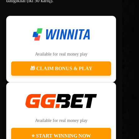
daugikliai (iki 50 kartų).
Available for real money play
🎁 CLAIM BONUS & PLAY
Available for real money play
⭐ START WINNING NOW