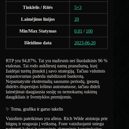
Tinklelis / Ritės
5×3
Laimėjimo linijos
20
Min/Max Statymas
0.01
/
100
Išleidimo data
2023-06-20
RTP yra 94,87%. Tai yra mažesnis nei šiuolaikinis 96 %
etalonas. Tai rodo aukštesnį namų pranašumą, kurį
žaidėjai turėtų įtraukti į savo strategiją. Tačiau vidutinis
nepastovumas padeda stabilizuoti bankrotą.
Nepamatysite ekstremalių sausumo periodų, įprastų
didelės dispersijos lošimo automatuose, tačiau dideli
laimėjimai daugiausia susiję su nemokamų sukimų
daugikliais ir šventyklos premijomis.
✨ Tema, grafika ir garso takelis
Vaizdinis pateikimas yra aštrus. Rich Wilde atsistoja prie
būgnų ir reaguoja į veiksmą. Fone vaizduojami sniegu
padengti kalnai ir senovinės akmeninės konstrukcijos.