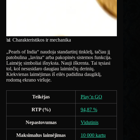
📊 Charakteristikos ir mechanika
„Pearls of India“ naudoja standartinį tinklelį, tačiau jį
patobulina „lavina“ arba pakopinės sistemos funkcija.
Laimėję simboliai išnyksta. Nauji iškrenta. Tai tęsiasi
tol, kol nesusidaro daugiau laiminčių derinių.
Kiekvienas laimėjimas iš eilės padidina daugiklį,
rodomą ekrano viršuje.
Teikėjas
Play’n GO
RTP (%)
94,87 %
Nepastovumas
Vidutinis
Maksimalus laimėjimas
10 000 kartų