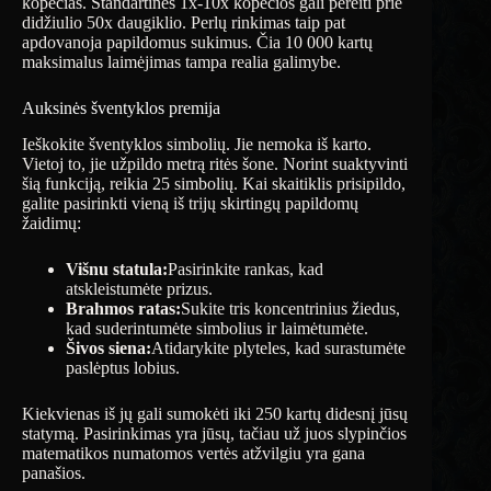
kopėčias. Standartinės 1x-10x kopėčios gali pereiti prie
didžiulio 50x daugiklio. Perlų rinkimas taip pat
apdovanoja papildomus sukimus. Čia 10 000 kartų
maksimalus laimėjimas tampa realia galimybe.
Auksinės šventyklos premija
Ieškokite šventyklos simbolių. Jie nemoka iš karto.
Vietoj to, jie užpildo metrą ritės šone. Norint suaktyvinti
šią funkciją, reikia 25 simbolių. Kai skaitiklis prisipildo,
galite pasirinkti vieną iš trijų skirtingų papildomų
žaidimų:
Višnu statula:
Pasirinkite rankas, kad
atskleistumėte prizus.
Brahmos ratas:
Sukite tris koncentrinius žiedus,
kad suderintumėte simbolius ir laimėtumėte.
Šivos siena:
Atidarykite plyteles, kad surastumėte
paslėptus lobius.
Kiekvienas iš jų gali sumokėti iki 250 kartų didesnį jūsų
statymą. Pasirinkimas yra jūsų, tačiau už juos slypinčios
matematikos numatomos vertės atžvilgiu yra gana
panašios.