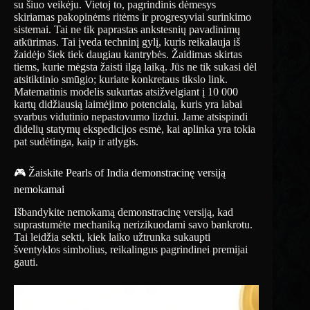
su šiuo veikėju. Vietoj to, pagrindinis dėmesys
skiriamas pakopinėms ritėms ir progresyviai surinkimo
sistemai. Tai ne tik paprastas ankstesnių pavadinimų
atkūrimas. Tai įveda techninį gylį, kuris reikalauja iš
žaidėjo šiek tiek daugiau kantrybės. Žaidimas skirtas
tiems, kurie mėgsta žaisti ilgą laiką. Jūs ne tik sukasi dėl
atsitiktinio smūgio; kuriate konkretaus tikslo link.
Matematinis modelis sukurtas atsižvelgiant į 10 000
kartų didžiausią laimėjimo potencialą, kuris yra labai
svarbus vidutinio nepastovumo lizdui. Jame atsispindi
didelių statymų ekspedicijos esmė, kai aplinka yra tokia
pat sudėtinga, kaip ir atlygis.
🎮 Žaiskite Pearls of India demonstracinę versiją
nemokamai
Išbandykite nemokamą demonstracinę versiją, kad
suprastumėte mechaniką nerizikuodami savo bankrotu.
Tai leidžia sekti, kiek laiko užtrunka sukaupti
šventyklos simbolius, reikalingus pagrindinei premijai
gauti.