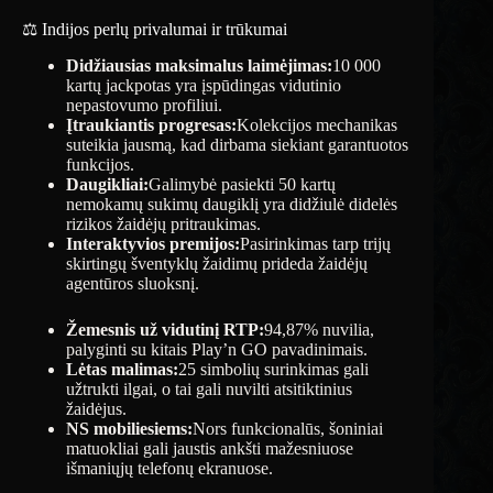
⚖️ Indijos perlų privalumai ir trūkumai
Didžiausias maksimalus laimėjimas:
10 000
kartų jackpotas yra įspūdingas vidutinio
nepastovumo profiliui.
Įtraukiantis progresas:
Kolekcijos mechanikas
suteikia jausmą, kad dirbama siekiant garantuotos
funkcijos.
Daugikliai:
Galimybė pasiekti 50 kartų
nemokamų sukimų daugiklį yra didžiulė didelės
rizikos žaidėjų pritraukimas.
Interaktyvios premijos:
Pasirinkimas tarp trijų
skirtingų šventyklų žaidimų prideda žaidėjų
agentūros sluoksnį.
Žemesnis už vidutinį RTP:
94,87% nuvilia,
palyginti su kitais Play’n GO pavadinimais.
Lėtas malimas:
25 simbolių surinkimas gali
užtrukti ilgai, o tai gali nuvilti atsitiktinius
žaidėjus.
NS mobiliesiems:
Nors funkcionalūs, šoniniai
matuokliai gali jaustis ankšti mažesniuose
išmaniųjų telefonų ekranuose.