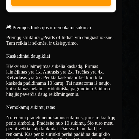
🎁 Premijos funkcijos ir nemokami sukimai
Premijų struktūra „Pearls of India“ yra daugiasluoksnė.
Tam reikia ir sėkmės, ir užsispyrimo.
Kaskadiniai daugikliai
Kiekvienas laimėjimas sukelia kaskadą. Pirmas
laimėjimas yra 1x. Antrasis yra 2x. Trečias yra 4x.
Ketvirtasis yra 6x. Penkta kaskada ir bet kuri kita
kaskada padidinama 10 kartų. Tai nustatoma iš naujo,
kai sukimas nelaimi. Vidutinišką pagrindinio žaidimo
hitą jis paverčia daug reikšmingesniu.
Nemokamų sukimų ratas
Norėdami pradėti nemokamus sukimus, jums reikia trijų
perlo simbolių. Pradėsite nuo 10 sukimų. Šio turo metu
perlai veikia kaip laukiniai. Dar svarbiau, kad jie
renkami. Kas penki surinkti perlai padidina daugiklio