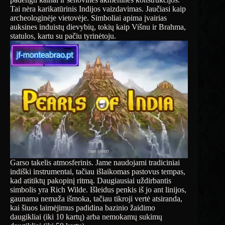
Tai nėra karikatūrinis Indijos vaizdavimas. Jaučiasi kaip
archeologinėje vietovėje. Simboliai apima įvairias
auksines induistų dievybių, tokių kaip Višnu ir Brahma,
statulos, kartu su pačiu tyrinėtoju.
Garso takelis atmosferinis. Jame naudojami tradiciniai
indiški instrumentai, tačiau išlaikomas pastovus tempas,
kad atitiktų pakopinį ritmą. Daugiausiai uždirbantis
simbolis yra Rich Wilde. Išleidus penkis iš jo ant linijos,
gaunama nemaža išmoka, tačiau tikroji vertė atsiranda,
kai šiuos laimėjimus padidina bazinio žaidimo
daugikliai (iki 10 kartų) arba nemokamų sukimų