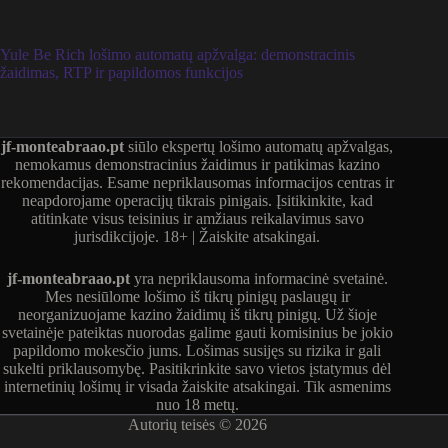
Yule Be Rich lošimo automatų apžvalga: demonstracinis
žaidimas, RTP ir papildomos funkcijos
jf-monteabraao.pt
siūlo ekspertų lošimo automatų apžvalgas,
nemokamus demonstracinius žaidimus ir patikimas kazino
rekomendacijas. Esame nepriklausomas informacijos centras ir
neapdorojame operacijų tikrais pinigais. Įsitikinkite, kad
atitinkate visus teisinius ir amžiaus reikalavimus savo
jurisdikcijoje. 18+ | Žaiskite atsakingai.
jf-monteabraao.pt
yra nepriklausoma informacinė svetainė.
Mes nesiūlome lošimo iš tikrų pinigų paslaugų ir
neorganizuojame kazino žaidimų iš tikrų pinigų. Už šioje
svetainėje pateiktas nuorodas galime gauti komisinius be jokio
papildomo mokesčio jums. Lošimas susijęs su rizika ir gali
sukelti priklausomybę. Pasitikrinkite savo vietos įstatymus dėl
internetinių lošimų ir visada žaiskite atsakingai. Tik asmenims
nuo 18 metų.
Autorių teisės © 2026