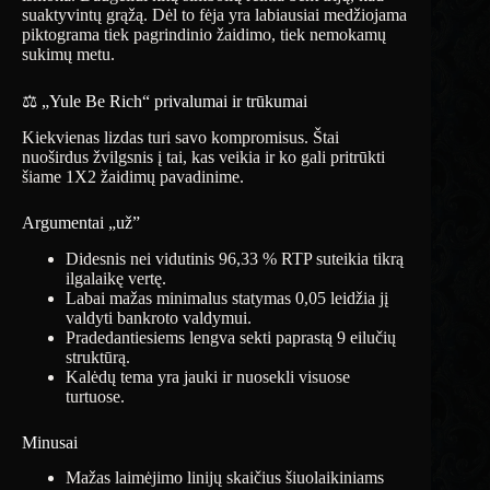
suaktyvintų grąžą. Dėl to fėja yra labiausiai medžiojama
piktograma tiek pagrindinio žaidimo, tiek nemokamų
sukimų metu.
⚖️ „Yule Be Rich“ privalumai ir trūkumai
Kiekvienas lizdas turi savo kompromisus. Štai
nuoširdus žvilgsnis į tai, kas veikia ir ko gali pritrūkti
šiame 1X2 žaidimų pavadinime.
Argumentai „už”
Didesnis nei vidutinis 96,33 % RTP suteikia tikrą
ilgalaikę vertę.
Labai mažas minimalus statymas 0,05 leidžia jį
valdyti bankroto valdymui.
Pradedantiesiems lengva sekti paprastą 9 eilučių
struktūrą.
Kalėdų tema yra jauki ir nuosekli visuose
turtuose.
Minusai
Mažas laimėjimo linijų skaičius šiuolaikiniams