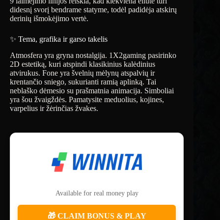
9 laimėjimo linijos reiškia, kad kiekviena eilutė turi
didesnį svorį bendrame statyme, todėl padidėja atskirų
derinių išmokėjimo vertė.
✨ Tema, grafika ir garso takelis
Atmosfera yra gryna nostalgija. 1X2gaming pasirinko
2D estetiką, kuri atspindi klasikinius kalėdinius
atvirukus. Fone yra švelnių mėlynų atspalvių ir
krentančio sniego, sukurianti ramią aplinką. Tai
neblaško dėmesio su prašmatnia animacija. Simboliai
yra šou žvaigždės. Pamatysite meduolius, kojines,
varpelius ir žėrinčias žvakes.
Available for real money play
🎁 CLAIM BONUS & PLAY