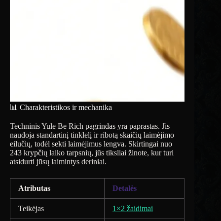
📊 Charakteristikos ir mechanika
Techninis Yule Be Rich pagrindas yra paprastas. Jis
naudoja standartinį tinklelį ir ribotą skaičių laimėjimo
eilučių, todėl sekti laimėjimus lengva. Skirtingai nuo
243 krypčių laiko tarpsnių, jūs tiksliai žinote, kur turi
atsidurti jūsų laimintys deriniai.
Atributas
Detalės
Teikėjas
1×2 žaidimai