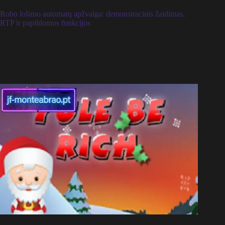
Robo lošimo automatų apžvalga: demonstracinis žaidimas,
RTP ir papildomos funkcijos