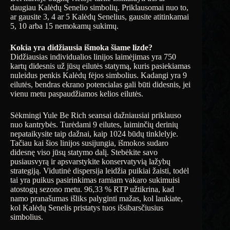
daugiau Kalėdų Senelio simbolių. Priklausomai nuo to,
ar gausite 3, 4 ar 5 Kalėdų Senelius, gausite atitinkamai
5, 10 arba 15 nemokamų sukimų.
Kokia yra didžiausia išmoka šiame lizde?
Didžiausias individualios linijos laimėjimas yra 750
kartų didesnis už jūsų eilutės statymą, kuris pasiekiamas
nuleidus penkis Kalėdų fėjos simbolius. Kadangi yra 9
eilutės, bendras ekrano potencialas gali būti didesnis, jei
vienu metu paspaudžiamos kelios eilutės.
Sėkmingi Yule Be Rich seansai dažniausiai priklauso
nuo kantrybės. Turėdami 9 eilutes, laiminčių derinių
nepataikysite taip dažnai, kaip 1024 būdų tinklelyje.
Tačiau kai šios linijos susijungia, išmokos sudaro
didesnę viso jūsų statymo dalį. Stebėkite savo
pusiausvyrą ir apsvarstykite konservatyvią lažybų
strategiją. Vidutinė dispersija leidžia puikiai žaisti, todėl
tai yra puikus pasirinkimas ramiam vakaro sukimuisi
atostogų sezono metu. 96,33 % RTP užtikrina, kad
namo pranašumas išliks palyginti mažas, kol laukiate,
kol Kalėdų Senelis pristatys tuos išsibarsčiusius
simbolius.