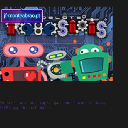
Robo lošimo automatų apžvalga: demonstracinis žaidimas,
RTP ir papildomos funkcijos