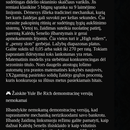
sudėtingas didelio oktaninio skaičiaus variklis. Jis
remiasi klasikine 5 būgnų sąranka su 9 laimėjimo
linijomis. Dėmesys išlieka tradicinei mechanikai, kurią
bet kuris žaidėjas gali suvokti per kelias sekundes. Čia
nerasite pakopinių ritinių ar sudėtingų lygių aukštinimo
sistemų. Vietoj to, žaidimas suteikia nuolatinę patirtį,
paremtą Kalėdų Senelio išbarstymais ir gerai
apmokamomis fėjomis. Čia vietos turi ir „High rollers“,
ir „penny slots“ gerbėjai. Lažybų diapazonas platus.
Galite suktis už 0,05 arba sukti iki 270 per ratą. Tokiam
paprastam išdėstymui toks lankstumas yra retas.
Matematinis modelis yra stebėtinai konkurencingas dėl
sezoninio titulo. Nors daugelis atostogų lošimo
automatų yra prastos matematinės kokybės naujovės,
1X2gaming pasirinko solidų žaidėjo grąžos procentą,
kuris konkuruoja su ištisus metus pasiekiamais hitais.
🎮 Žaiskite Yule Be Rich demonstracinę versiją
nemokamai
Išbandykite nemokamą demonstracinę versiją, kad
suprastumėte mechaniką nerizikuodami savo bankrotu.
Išbandę žaidimą linksmuoju režimu galite pamatyti, kaip
dažnai Kalėdų Senelis išsisklaido ir kaip vidutinis