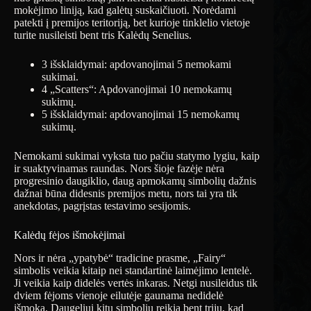
mokėjimo liniją, kad galėtų suskaičiuoti. Norėdami
patekti į premijos teritoriją, bet kurioje tinklelio vietoje
turite nusileisti bent tris Kalėdų Senelius.
3 išsklaidymai: apdovanojimai 5 nemokami
sukimai.
4 „Scatters“: Apdovanojimai 10 nemokamų
sukimų.
5 išsklaidymai: apdovanojimai 15 nemokamų
sukimų.
Nemokami sukimai vyksta tuo pačiu statymo lygiu, kaip
ir suaktyvinamas raundas. Nors šioje fazėje nėra
progresinio daugiklio, daug apmokamų simbolių dažnis
dažnai būna didesnis premijos metu, nors tai yra tik
anekdotas, pagrįstas testavimo sesijomis.
Kalėdų fėjos išmokėjimai
Nors ir nėra „ypatybė“ tradicine prasme, „Fairy“
simbolis veikia kitaip nei standartinė laimėjimo lentelė.
Ji veikia kaip didelės vertės inkaras. Netgi nusileidus tik
dviem fėjoms vienoje eilutėje gaunama nedidelė
išmoka. Daugeliui kitų simbolių reikia bent trijų, kad