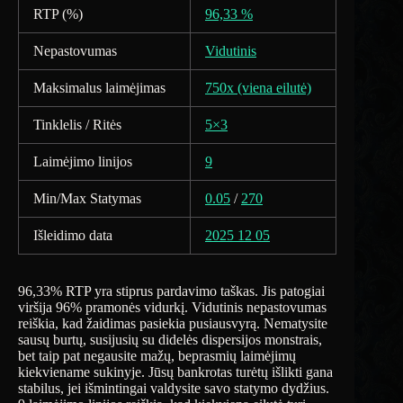
RTP (%)
96,33 %
Nepastovumas
Vidutinis
Maksimalus laimėjimas
750x (viena eilutė)
Tinklelis / Ritės
5×3
Laimėjimo linijos
9
Min/Max Statymas
0.05
/
270
Išleidimo data
2025 12 05
96,33% RTP yra stiprus pardavimo taškas. Jis patogiai
viršija 96% pramonės vidurkį. Vidutinis nepastovumas
reiškia, kad žaidimas pasiekia pusiausvyrą. Nematysite
sausų burtų, susijusių su didelės dispersijos monstrais,
bet taip pat negausite mažų, beprasmių laimėjimų
kiekviename sukinyje. Jūsų bankrotas turėtų išlikti gana
stabilus, jei išmintingai valdysite savo statymo dydžius.