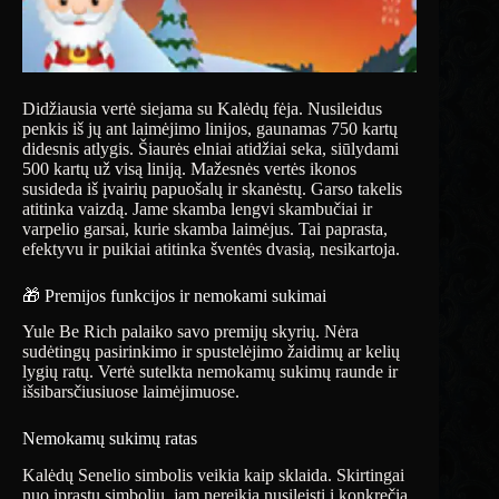
Didžiausia vertė siejama su Kalėdų fėja. Nusileidus
penkis iš jų ant laimėjimo linijos, gaunamas 750 kartų
didesnis atlygis. Šiaurės elniai atidžiai seka, siūlydami
500 kartų už visą liniją. Mažesnės vertės ikonos
susideda iš įvairių papuošalų ir skanėstų. Garso takelis
atitinka vaizdą. Jame skamba lengvi skambučiai ir
varpelio garsai, kurie skamba laimėjus. Tai paprasta,
efektyvu ir puikiai atitinka šventės dvasią, nesikartoja.
🎁 Premijos funkcijos ir nemokami sukimai
Yule Be Rich palaiko savo premijų skyrių. Nėra
sudėtingų pasirinkimo ir spustelėjimo žaidimų ar kelių
lygių ratų. Vertė sutelkta nemokamų sukimų raunde ir
išsibarsčiusiuose laimėjimuose.
Nemokamų sukimų ratas
Kalėdų Senelio simbolis veikia kaip sklaida. Skirtingai
nuo įprastų simbolių, jam nereikia nusileisti į konkrečią