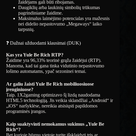
žaidėjams gali būti ribojamas.
Daugiklių arba laukinių simbolių trūkumas
pagrindiniame žaidime.
Maksimalus laimėjimo potencialas yra mažesnis
nei didelio nepastovumo „Megaways“ laiko
tarpsnių.
❓ Dažnai užduodami klausimai (DUK)
Kas yra Yule Be Rich RTP?
Žaidime yra 96,33% teorinė grąža žaidėjui (RTP).
Manoma, kad tai gana tinka vidutinio nepastovumo
lošimo automatams, ypač sezoninei temai.
Ar galiu žaisti Yule Be Rich mobiliuosiuose
įrenginiuose?
Taip. 1X2gaming optimizavo šį lizdą naudodama
HTML5 technologiją. Jis veikia sklandžiai „Android“ ir
„iOS“ naršyklėse, nereikia atsisiųsti papildomos
programinės įrangos.
Kaip suaktyvinti nemokamus sukimus „Yule Be
Rich“?
Bet kurioje būgnų vietoje turite išsklaidyti tris ar