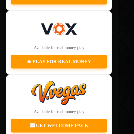
Available for real money play
🔥 PLAY FOR REAL MONEY
Available for real money play
🎰 GET WELCOME PACK