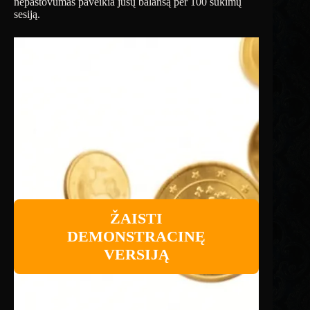
nepastovumas paveikia jūsų balansą per 100 sukimų
sesiją.
ŽAISTI
DEMONSTRACINĘ
VERSIJĄ