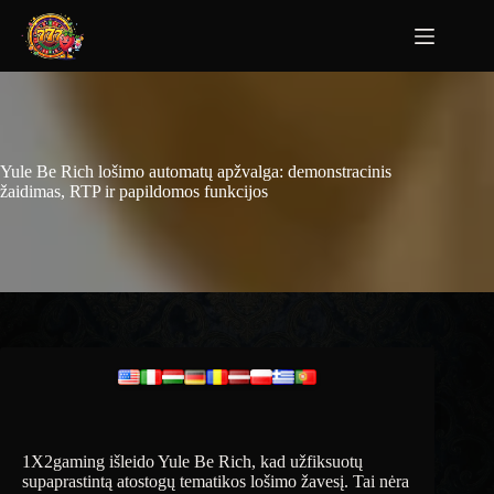
Yule Be Rich lošimo automatų apžvalga: demonstracinis
žaidimas, RTP ir papildomos funkcijos
1X2gaming išleido Yule Be Rich, kad užfiksuotų
supaprastintą atostogų tematikos lošimo žavesį. Tai nėra