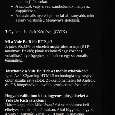
modern játékosokat.
A szorzók vagy a vad szimbólumok hiánya az
alapjátékban.
A maximális nyerési potenciál alacsonyabb, mint
a nagy volatilitású Megaways slotoknál.
❓ Gyakran Ismételt Kérdések (GYIK)
Mi a Yule Be Rich RTP-je?
A játék 96,33%-os elméleti megtérülési arányt (RTP)
tartalmaz. Ez elég jónak tekinthető egy közepes
volatilitású nyerőgéphez, különösen egy szezonális
témájúhoz.
Játszhatok a Yule Be Rich-et mobileszközökön?
Igen. Az 1X2gaming HTML5 technológia segítségével
optimalizálta ezt a slotot. Zökkenőmentesen fut Android
és iOS böngészőkön, további szoftverletöltések nélkül.
Hogyan válthatom ki az ingyenes pörgetéseket a
Yule Be Rich játékban?
Három vagy több Mikulás-szórási szimbólumot kell
elhelyezned bárhol a tárcsákon. Attól függően, hogy 3,
4 vagy 5 Mikulást kapsz, 5, 10 vagy 15 ingyenes