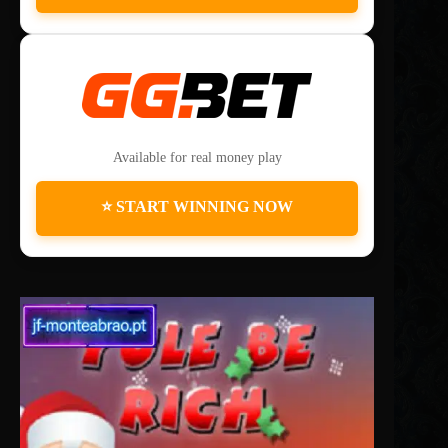
Available for real money play
⭐ START WINNING NOW