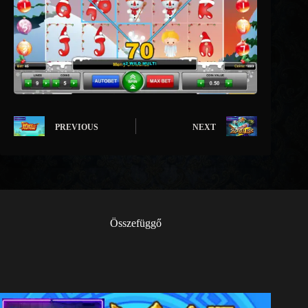
PREVIOUS
NEXT
Összefüggő