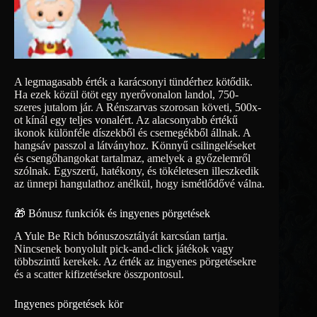
A legmagasabb érték a karácsonyi tündérhez kötődik.
Ha ezek közül ötöt egy nyerővonalon landol, 750-
szeres jutalom jár. A Rénszarvas szorosan követi, 500x-
ot kínál egy teljes vonalért. Az alacsonyabb értékű
ikonok különféle díszekből és csemegékből állnak. A
hangsáv passzol a látványhoz. Könnyű csilingeléseket
és csengőhangokat tartalmaz, amelyek a győzelemről
szólnak. Egyszerű, hatékony, és tökéletesen illeszkedik
az ünnepi hangulathoz anélkül, hogy ismétlődővé válna.
🎁 Bónusz funkciók és ingyenes pörgetések
A Yule Be Rich bónuszosztályát karcsúan tartja.
Nincsenek bonyolult pick-and-click játékok vagy
többszintű kerekek. Az érték az ingyenes pörgetésekre
és a scatter kifizetésekre összpontosul.
Ingyenes pörgetések kör