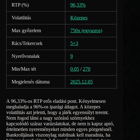
RTP (%)
96,33%
Volatilitás
Közepes
Max győzelem
750x (egysoros)
Rács/Tekercsek
5×3
Nyerővonalak
9
Min/Max tét
0.05
/
270
Megjelenés dátuma
2025.12.05
A 96,33%-os RTP erős eladási pont. Kényelmesen
meghaladja a 96%-os iparági átlagot. A közepes
volatilitás azt jelenti, hogy a játék egyensúlyt teremt.
Nem fogod látni a nagy szórású szörnyekhez
kapcsolódó száraz varázslatokat, de nem is kapsz apró,
értelmetlen nyereményeket minden egyes pörgetésnél.
Bankrolljának viszonylag stabilnak kell maradnia, ha