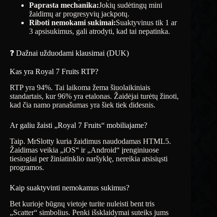
Paprasta mechanika:
Jokių sudėtingų mini
žaidimų ar progresyvių jackpotų.
Riboti nemokami sukimai:
Suaktyvinus tik 1 ar
3 apsisukimus, gali atrodyti, kad tai nepatinka.
❓ Dažnai užduodami klausimai (DUK)
Kas yra Royal 7 Fruits RTP?
RTP yra 94%. Tai laikoma žema šiuolaikiniais
standartais, kur 96% yra etalonas. Žaidėjai turėtų žinoti,
kad čia namo pranašumas yra šiek tiek didesnis.
Ar galiu žaisti „Royal 7 Fruits“ mobiliajame?
Taip. MrSlotty kuria žaidimus naudodamas HTML5.
Žaidimas veikia „iOS“ ir „Android“ įrenginiuose
tiesiogiai per žiniatinklio naršyklę, nereikia atsisiųsti
programos.
Kaip suaktyvinti nemokamus sukimus?
Bet kurioje būgnų vietoje turite nuleisti bent tris
„Scatter“ simbolius. Penki išsklaidymai suteiks jums