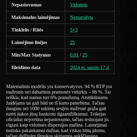
Nepastovumas
Vidutinis
Maksimalus laimėjimas
Nenurodyta
Tinklelis / Ritės
5×3
Laimėjimo linijos
25
Min/Max Statymas
0.01
/
25
Išleidimo data
2024 m. sausio 17 d
Matematinis modelis yra konservatyvus. 94 % RTP yra
mažesnis nei dabartinis pramonės vidurkis – 96 %. Tai
reiškia, kad namas turi 6% pranašumą. Atsitiktiniams
žaidėjams tai gali būti ne iš karto pastebima. Tačiau
daugiau nei 1000 sukimų sesijos mažesnė grąža gali
turėti įtakos jūsų bankroto ilgaamžiškumui. Teikėjas
oficialiai neįvertina nepastovumo, tačiau testuojant jis
elgiasi kaip vidutinės dispersijos mašina. Laimėjimai
nutinka pakankamai dažnai, kad viskas būtų įdomu,
tačiau didžiulės išmokos skiriamos aukščiausios