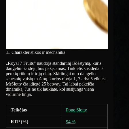
📊 Charakteristikos ir mechanika
„Royal 7 Fruits“ naudoja standartinį išdėstymą, kuris
daugeliui žaidėjų bus pažįstamas. Tinklelis susideda iš
penkių ritinių ir trijų eilių. Skirtingai nuo daugelio
senesnių vaisių mašinų, kurios riboja 1, 3 arba 5 eilutes,
MrSlotty čia įdiegė 25 betway. Tai labai pakeičia
dinamiką. Jūs ne tik laukiate, kol susijungs viena
vidurinė linija.
Teikėjas
Pone Slotty
RTP (%)
94 %