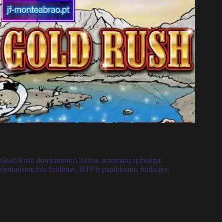
Gold Rush (konkurento) lošimo automatų apžvalga:
demonstracinis žaidimas, RTP ir papildomos funkcijos