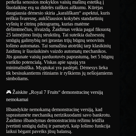
perkelia senosios mokyklos vaisių mašinų estetiką į
šiuolaikinę erą su didelės raiškos aiškumu. Kūrėjas
daugiausia dėmesio skiria „karališkam“ aspektui, kuris
reiškia švaresnę, aukščiausios kokybės standartinių
vyšnių ir citrinų piktogramų, kurias matėme
dešimtmečius, išvaizdą. Žaidimas veikia pagal fiksuotą
25 laimėjimo linijų struktūrą. Tai suteikia dažnesnių
smūgių galimybių nei įprastas trijų būgnų senovinis
lošimo automatas. Tai sumažina atotrūkį tarp klasikinių
žaidimų ir šiuolaikinės vaizdo automatų mechanikos.
Jūs gaunate vaisių parduotuvės paprastumą, bet 5 būgnų
variklio potencialą. Viskas apie sąsają yra
minimalistiška. Mygtukai yra paslėpti. Dėmesys lieka
tik besisukantiems ritiniams ir ryškiems jų nešiojamiems
simboliams.
🎮 Žaiskite „Royal 7 Fruits“ demonstracinę versiją
nemokamai
Išbandykite nemokamą demonstracinę versiją, kad
suprastumėte mechaniką nerizikuodami savo bankrotu.
Žaidimo išbandymas demonstraciniu režimu leidžia
įvertinti smūgių dažnį ir pamatyti, kaip lošimo funkcija
laikui bėgant paveiks jūsų balansą.