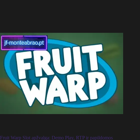
Fruit Warp Slot apžvalga: Demo Play, RTP ir papildomos