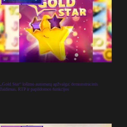
„Gold Star“ lošimo automatų apžvalga: demonstracinis
žaidimas, RTP ir papildomos funkcijos