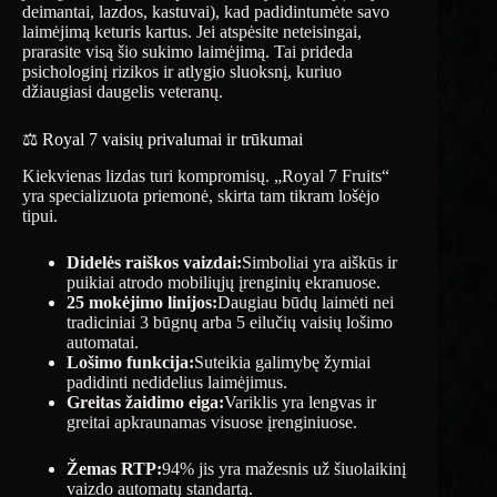
deimantai, lazdos, kastuvai), kad padidintumėte savo
laimėjimą keturis kartus. Jei atspėsite neteisingai,
prarasite visą šio sukimo laimėjimą. Tai prideda
psichologinį rizikos ir atlygio sluoksnį, kuriuo
džiaugiasi daugelis veteranų.
⚖️ Royal 7 vaisių privalumai ir trūkumai
Kiekvienas lizdas turi kompromisų. „Royal 7 Fruits“
yra specializuota priemonė, skirta tam tikram lošėjo
tipui.
Didelės raiškos vaizdai:
Simboliai yra aiškūs ir
puikiai atrodo mobiliųjų įrenginių ekranuose.
25 mokėjimo linijos:
Daugiau būdų laimėti nei
tradiciniai 3 būgnų arba 5 eilučių vaisių lošimo
automatai.
Lošimo funkcija:
Suteikia galimybę žymiai
padidinti nedidelius laimėjimus.
Greitas žaidimo eiga:
Variklis yra lengvas ir
greitai apkraunamas visuose įrenginiuose.
Žemas RTP:
94% jis yra mažesnis už šiuolaikinį
vaizdo automatų standartą.