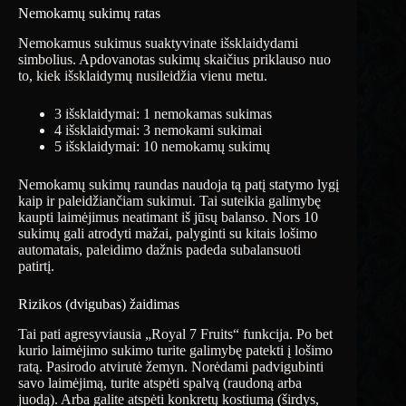
Nemokamų sukimų ratas
Nemokamus sukimus suaktyvinate išsklaidydami
simbolius. Apdovanotas sukimų skaičius priklauso nuo
to, kiek išsklaidymų nusileidžia vienu metu.
3 išsklaidymai: 1 nemokamas sukimas
4 išsklaidymai: 3 nemokami sukimai
5 išsklaidymai: 10 nemokamų sukimų
Nemokamų sukimų raundas naudoja tą patį statymo lygį
kaip ir paleidžiančiam sukimui. Tai suteikia galimybę
kaupti laimėjimus neatimant iš jūsų balanso. Nors 10
sukimų gali atrodyti mažai, palyginti su kitais lošimo
automatais, paleidimo dažnis padeda subalansuoti
patirtį.
Rizikos (dvigubas) žaidimas
Tai pati agresyviausia „Royal 7 Fruits“ funkcija. Po bet
kurio laimėjimo sukimo turite galimybę patekti į lošimo
ratą. Pasirodo atvirutė žemyn. Norėdami padvigubinti
savo laimėjimą, turite atspėti spalvą (raudoną arba
juodą). Arba galite atspėti konkretų kostiumą (širdys,