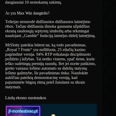
daugiausiai 10 nemokamų sukimų.
Ar yra Max Win dangtelis?
Teikėjas nenurodė didžiausios didžiausios laimėjimo
ribos. Tačiau didžiausia išmoka gaunama užpildžius
ekraną raudonųjų septynių simbolių arba sėkmingai
naudojant „Gamble“ funkciją laimėjus didelį laimėjimą.
MrSlotty pateikia būtent tai, ką rodo pavadinimas.
„Royal 7 Fruits“ yra nušlifuota, 25 eilučių kazino
pagrindinė versija. 94% RTP reikalauja disciplinuoto
požiūrio į lažybas. Tai netiks visiems, ypač tiems, kurie
ieško sudėtingų premijų raundų. Bet jei norite patikimo,
greito vaisiaus lošimo automato su didelių statymų
lošimo galimybe, šis pavadinimas tinka. Naudokite
aukščiau pateiktą demonstracinę versiją, kad
pajustumėte būgnų ritmą prieš žaisdami su tikrais
statymais.
Lizdų ekrano nuotraukos