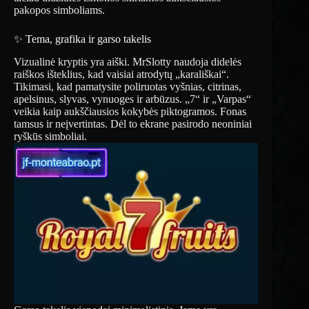
pakopos simboliams.
✨ Tema, grafika ir garso takelis
Vizualinė kryptis yra aiški. MrSlotty naudoja didelės
raiškos išteklius, kad vaisiai atrodytų „karališkai“.
Tikimasi, kad pamatysite poliruotas vyšnias, citrinas,
apelsinus, slyvas, vynuoges ir arbūzus. „7“ ir „Varpas“
veikia kaip aukščiausios kokybės piktogramos. Fonas
tamsus ir neįvertintas. Dėl to ekrane pasirodo neoniniai
ryškūs simboliai.