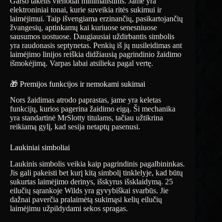
Garso takelis vienodai minimalistinis. Jame yra
elektroniniai tonai, kurie suveikia ritės sukimui ir
laimėjimui. Taip išvengiama erzinančių, pasikartojančių
žvangesių, aptinkamų kai kuriuose senesniuose
sausumos uostuose. Daugiausiai uždirbantis simbolis
yra raudonasis septynetas. Penkių iš jų nusileidimas ant
laimėjimo linijos reiškia didžiausią pagrindinio žaidimo
išmokėjimą. Varpas labai atsilieka pagal vertę.
🎁 Premijos funkcijos ir nemokami sukimai
Nors žaidimas atrodo paprastas, jame yra keletas
funkcijų, kurios pagerina žaidimo eigą. Ši mechanika
yra standartinė MrSlotty titulams, tačiau užtikrina
reikiamą gylį, kad sesija netaptų pasenusi.
Laukiniai simboliai
Laukinis simbolis veikia kaip pagrindinis pagalbininkas.
Jis gali pakeisti bet kurį kitą simbolį tinklelyje, kad būtų
sukurtas laimėjimo derinys, išskyrus išsklaidymą. 25
eilučių sąrankoje Wilds yra gyvybiškai svarbūs. Jie
dažnai paverčia pralaimėtą sukimąsi kelių eilučių
laimėjimu užpildydami sekos spragas.