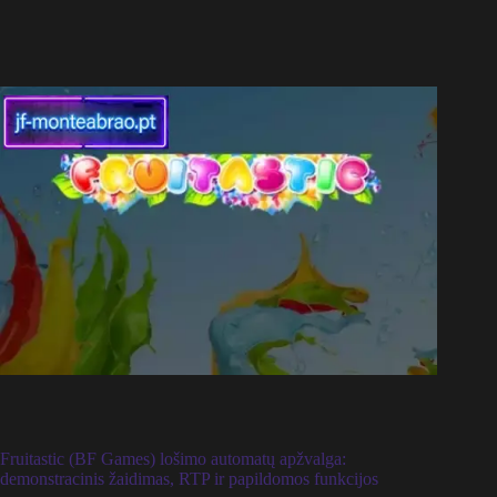
Fruitastic (BF Games) lošimo automatų apžvalga:
demonstracinis žaidimas, RTP ir papildomos funkcijos