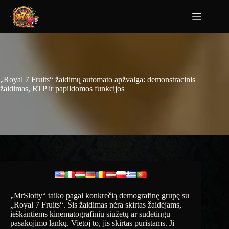
„Royal 7 Fruits“ žaidimų automato apžvalga: demonstracinis
žaidimas, RTP ir papildomos funkcijos
„MrSlotty“ taiko pagal konkrečią demografinę grupę su
„Royal 7 Fruits“. Šis žaidimas nėra skirtas žaidėjams,
ieškantiems kinematografinių siužetų ar sudėtingų
pasakojimo lankų. Vietoj to, jis skirtas puristams. Ji