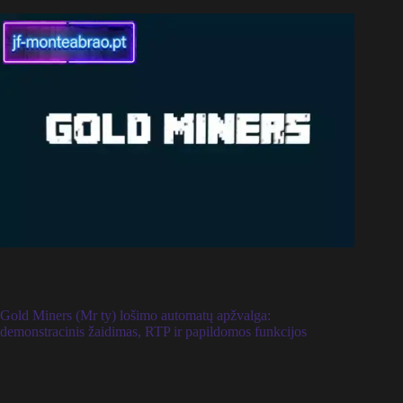
Gold Miners (Mr ty) lošimo automatų apžvalga:
demonstracinis žaidimas, RTP ir papildomos funkcijos