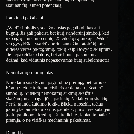
skatinančių laimėti potencialą.
Laukiniai pakaitalai
„Wild“ simbolis yra dažniausias pagalbininkas ant
būgnų. Jis gali pakeisti bet kurį standartinį simbolį, kad
užbaigtų laimėjimo eilutę. 25 eilučių sąrankoje „Wilds“
yra gyvybiškai svarbūs norint sumažinti atotrūkį tarp
didelės vertės piktogramų, tokių kaip Dovydo skulptūra.
Jie nepakeičia sklaidos, bet atsiranda pakankamai
dažnai, kad vidutinis nepastovumas būtų subalansuotas.
Nemokamų sukimų ratas
Norėdami suaktyvinti pagrindinę premiją, bet kurioje
būgnų vietoje turite nuleisti tris ar daugiau „Scatter“
simbolių. Suteiktų nemokamų sukimų skaičius
skaičiuojamas pagal jūsų pasiektų išsklaidymų skaičių.
Per šį raundą žaidimo logika išlieka nuosekli, tačiau
galimybė laimėti du kartus padidėja, jums nereikalaujant
jokių papildomų kreditų. Tai tradicinė „labiau to paties“
premija, o ne visiškas mechaninis pakeitimas.
Daugikliai