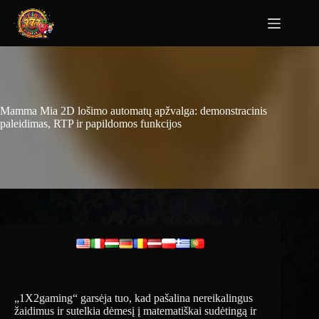
Mamma Mia 2D lošimo automatų apžvalga: demonstracinis
paleidimas, RTP ir papildomos funkcijos
„1X2gaming“ garsėja tuo, kad pašalina nereikalingus
žaidimus ir sutelkia dėmesį į matematiškai sudėtingą ir