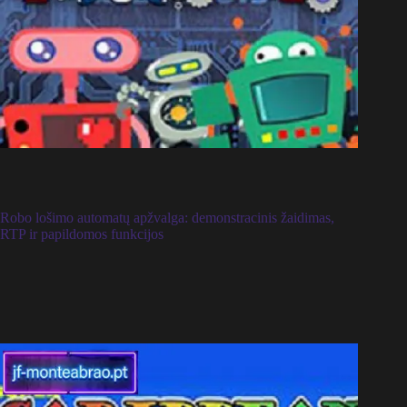
Robo lošimo automatų apžvalga: demonstracinis žaidimas,
RTP ir papildomos funkcijos