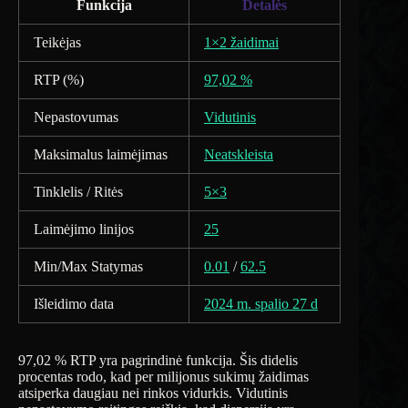
Funkcija
Detalės
Teikėjas
1×2 žaidimai
RTP (%)
97,02 %
Nepastovumas
Vidutinis
Maksimalus laimėjimas
Neatskleista
Tinklelis / Ritės
5×3
Laimėjimo linijos
25
Min/Max Statymas
0.01
/
62.5
Išleidimo data
2024 m. spalio 27 d
97,02 % RTP yra pagrindinė funkcija. Šis didelis
procentas rodo, kad per milijonus sukimų žaidimas
atsiperka daugiau nei rinkos vidurkis. Vidutinis