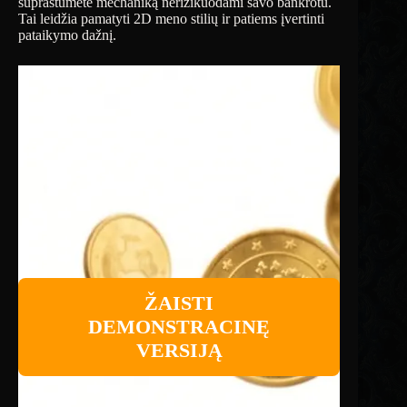
suprastumėte mechaniką nerizikuodami savo bankrotu.
Tai leidžia pamatyti 2D meno stilių ir patiems įvertinti
pataikymo dažnį.
ŽAISTI
DEMONSTRACINĘ
VERSIJĄ