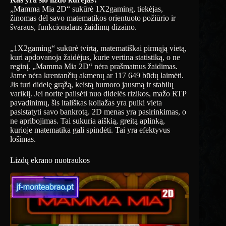
„Mamma Mia 2D“ sukūrė 1X2gaming, tiekėjas,
žinomas dėl savo matematikos orientuoto požiūrio ir
švaraus, funkcionalaus žaidimų dizaino.
„1X2gaming“ sukūrė tvirtą, matematiškai pirmąją vietą,
kuri apdovanoja žaidėjus, kurie vertina statistiką, o ne
reginį. „Mamma Mia 2D“ nėra prašmatnus žaidimas.
Jame nėra krentančių akmenų ar 117 649 būdų laimėti.
Jis turi didelę grąžą, keistą humoro jausmą ir stabilų
variklį. Jei norite pailsėti nuo didelės rizikos, mažo RTP
pavadinimų, šis itališkas koliažas yra puiki vieta
pasistatyti savo bankrotą. 2D menas yra pasirinkimas, o
ne apribojimas. Tai sukuria aiškią, greitą aplinką,
kurioje matematika gali spindėti. Tai yra efektyvus
lošimas.
Lizdų ekrano nuotraukos