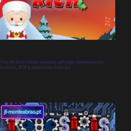
Yule Be Rich lošimo automatų apžvalga: demonstracinis
žaidimas, RTP ir papildomos funkcijos