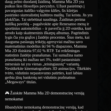
daug pelno duodantį žaidimą. Mamma Mia 2D yra
puikus šios filosofijos pavyzdys. Užuot pasirėmęs į
pavargusias itališko valgymo klišes, šis kūrėjas
pasirinko siurrealistinį kultūros maištą. Tai keista. Jis yra
plokščias. Tai stebėtinai naudinga. Žaidimas perima
itališką paveldą – pagalvokite apie Renesanso meną ir
sportinius automobilius – ir paverčia jį 2D estetika, kuri
atrodo kaip skaitmeninis iškarpų albumas. Pagrindinis
lygis čia yra grąžos į žaidėjo procentas. Šiuo metu, kai
dauguma paslaugų teikėjų agresyviai mažina savo
matematinius modelius iki 94 % diapazono, Mamma
Mia 2D išsiskiria 97,02 % RTP. Tai reikšmingas
statistinis žaidėjo pranašumas. Tai sumažina namo
pranašumą iki mažiau nei 3%, todėl pastaraisiais
mėnesiais tai yra vienas „teisingiausių“ variantų.
Nesitikėkite kinematografinės 3D animacijos. Tikėkitės
tvirto, vidutinio nepastovumo patirties, kuri labiau
gerbia jūsų bankrotą nei vidutinis prašmatnus
„Megaways“ titulas.
🎮 Žaiskite Mamma Mia 2D demonstracinę versiją
nemokamai
Išbandykite nemokamą demonstracinę versiją, kad