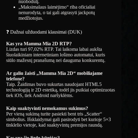
nuobodulį.
„Maksimalaus laimėjimo“ riba oficialiai
nenurodyta, o tai gali atgrasyti jackpotų
medžiotojus.
❓ Dažnai užduodami klausimai (DUK)
Kas yra Mamma Mia 2D RTP?
Lizdas turi 97,02% RTP. Tai laikoma labai aukšta
šiuolaikiniam internetiniam lošimo automatui, kuris
siūlo mažesnį pranašumą nei dauguma konkurentų.
Ar galiu žaisti „Mamma Mia 2D“ mobiliajame
telefone?
Taip. Žaidimas buvo sukurtas naudojant HTML5
technologiją ir 2D estetiką, todėl jis puikiai optimizuotas
tiek iOS, tiek Android naršyklėms.
Kaip suaktyvinti nemokamus sukimus?
Per vieną sukimą turite pasiekti bent tris „Scatter“
simbolius. Išsklaidymai gali pasirodyti bet kurioje 5×3
tinklelio vietoje, kad suaktyvintų premijos raundą.
Kas yra šio lizdo kūrėjas?