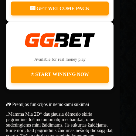
🎰 GET WELCOME PACK
Available for real money play
⭐ START WINNING NOW
🎁 Premijos funkcijos ir nemokami sukimai
„Mamma Mia 2D“ daugiausia dėmesio skiria
pagrindinei lošimo automatų mechanikai, o ne
sudėtingiems mini žaidimams. Jis sukurtas žaidėjams,
kurie nori, kad pagrindinis žaidimas nešiotų didžiąją dalį
svorio. Tačiau vis dar yra esminių komponentų,