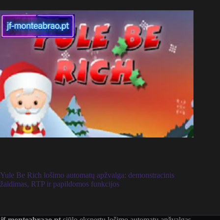
Yule Be Rich lošimo automatų apžvalga: demonstracinis
žaidimas, RTP ir papildomos funkcijos
jf-monteabraao.pt
siūlo ekspertų lošimo automatų apžvalgas,