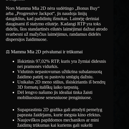
Nors Mamma Mia 2D nėra sudėtingo „Bonus Buy“
arba „Progressive Jackpot“, jis naudoja linijų
daugiklius, kad padidintų išmokas. Laimėję deriniai
dauginami iš statymo eilutėje. Kadangi RTP yra toks
didelis, šios standartinės eilutės laimėjimai dažnai atrodo
svarbesni už mažyčius laimėjimus, randamus didelės
dispersijos žaidimuose.
⚖️ Mamma Mia 2D privalumai ir trūkumai
Išskirtinis 97,02% RTP, kuris yra žymiai didesnis
nei pramonės vidurkis.
Vidutinis nepastovumas užtikrina subalansuotą
žaidimo patirtį su pastoviu smūgių dažniu.
Unikalus 2D meno stilius, išsiskiriantis iš bendrų
3D formatų itališkų laiko tarpsnių.
Dėl lengvo našumo jis idealiai tinka žaisti
mobiliuosiuose senesniuose įrenginiuose.
Supaprastinta 2D grafika gali atrodyti pernelyg
paprasta žaidėjams, kurie mėgsta kino efektus.
Naujoviškos papildomos mechanikos ar mini
žaidimų trūkumas kai kuriems gali sukelti