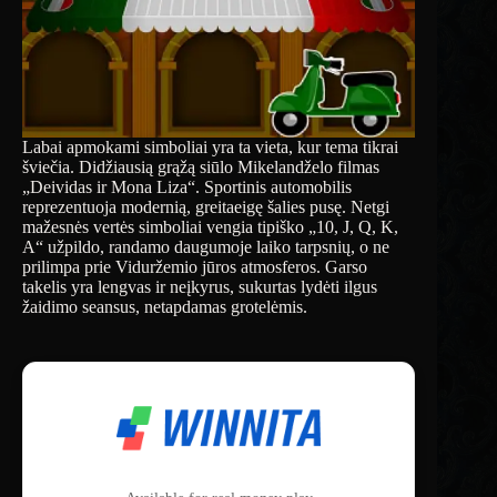
Labai apmokami simboliai yra ta vieta, kur tema tikrai
šviečia. Didžiausią grąžą siūlo Mikelandželo filmas
„Deividas ir Mona Liza“. Sportinis automobilis
reprezentuoja modernią, greitaeigę šalies pusę. Netgi
mažesnės vertės simboliai vengia tipiško „10, J, Q, K,
A“ užpildo, randamo daugumoje laiko tarpsnių, o ne
prilimpa prie Viduržemio jūros atmosferos. Garso
takelis yra lengvas ir neįkyrus, sukurtas lydėti ilgus
žaidimo seansus, netapdamas grotelėmis.