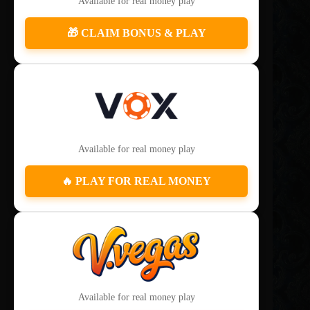
Available for real money play
🎁 CLAIM BONUS & PLAY
Available for real money play
🔥 PLAY FOR REAL MONEY
Available for real money play