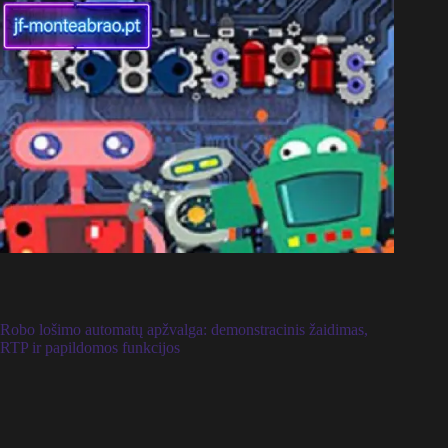
Robo lošimo automatų apžvalga: demonstracinis žaidimas,
RTP ir papildomos funkcijos