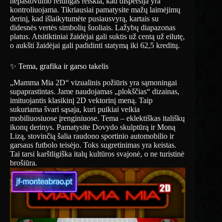
nepastovumo reitingas reiškia, kad dispersija yra
kontroliuojama. Tikriausiai pamatysite mažų laimėjimų
derinį, kad išlaikytumėte pusiausvyrą, kartais su
didesnės vertės simbolių šuoliais. Lažybų diapazonas
platus. Atsitiktiniai žaidėjai gali suktis už centą už eilutę,
o aukšti žaidėjai gali padidinti statymą iki 62,5 kreditų.
✨ Tema, grafika ir garso takelis
„Mamma Mia 2D“ vizualinis požiūris yra sąmoningai
supaprastintas. Jame naudojamas „plokščias“ dizainas,
imituojantis klasikinį 2D vektorinį meną. Taip
sukuriama švari sąsaja, kuri puikiai veikia
mobiliuosiuose įrenginiuose. Tema – eklektiškas itališkų
ikonų derinys. Pamatysite Dovydo skulptūrą ir Moną
Lizą, stovinčią šalia raudono sportinio automobilio ir
garsaus futbolo teisėjo. Toks sugretinimas yra keistas.
Tai tarsi karštligiška italų kultūros svajonė, o ne turistinė
brošiūra.