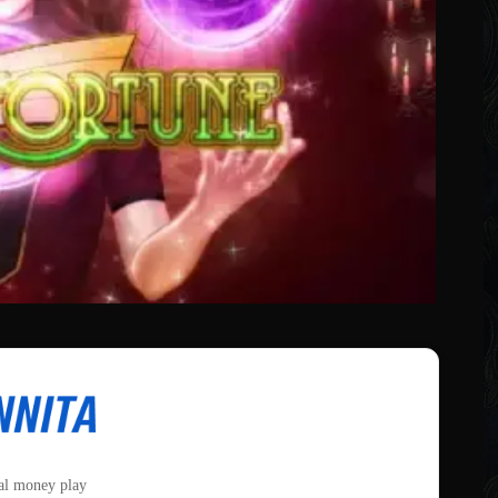
eal money play