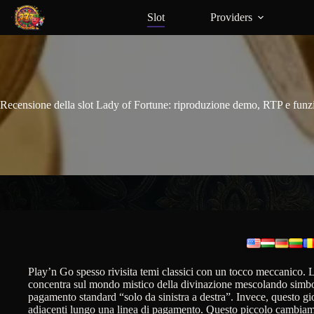
Slot
Providers
Recensione della slot Lady of Fortune: riproduzione demo, RTP e funz
Play’n Go spesso rivisita temi classici con un tocco meccanico. 
concentra sul mondo mistico della divinazione mescolando simboli
pagamento standard “solo da sinistra a destra”. Invece, questo gio
adiacenti lungo una linea di pagamento. Questo piccolo cambiame