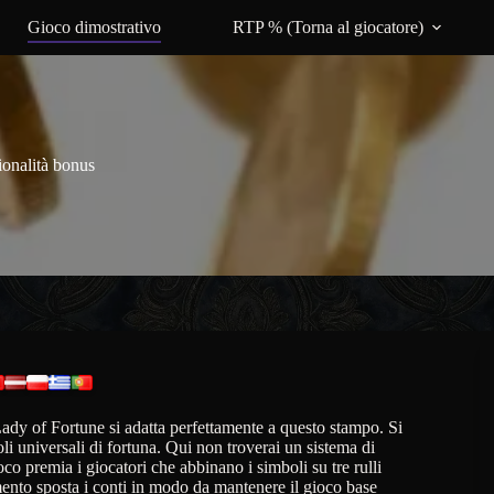
Gioco dimostrativo
RTP % (Torna al giocatore)
ionalità bonus
Lady of Fortune si adatta perfettamente a questo stampo. Si
 universali di fortuna. Qui non troverai un sistema di
co premia i giocatori che abbinano i simboli su tre rulli
nto sposta i conti in modo da mantenere il gioco base