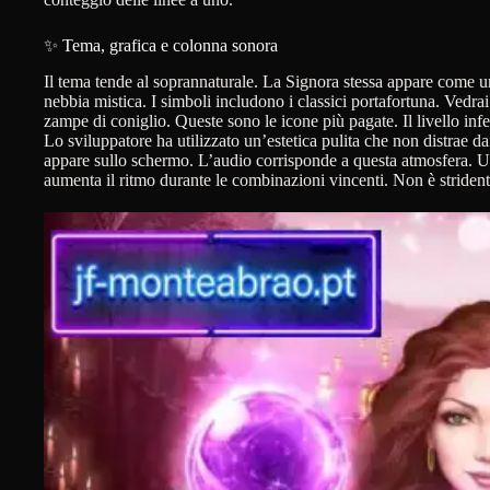
✨ Tema, grafica e colonna sonora
Il tema tende al soprannaturale. La Signora stessa appare come u
nebbia mistica. I simboli includono i classici portafortuna. Vedrai 
zampe di coniglio. Queste sono le icone più pagate. Il livello infe
Lo sviluppatore ha utilizzato un’estetica pulita che non distrae da
appare sullo schermo. L’audio corrisponde a questa atmosfera. U
aumenta il ritmo durante le combinazioni vincenti. Non è strident