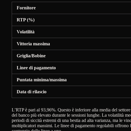
Fornitore
RTP (%)
Volatilità
Vittoria massima
Griglia/Bobine
Linee di pagamento
Puntata minima/massima
Data di rilascio
L’RTP è pari al 93,96%. Questo è inferiore alla media del setto
del banco più elevato durante le sessioni lunghe. La volatilità me
periodi di siccità estremi di una bestia ad alta varianza, ma le vin
moltiplicatori massimi. Le linee di pagamento regolabili offrono fles
conteggio delle linee a uno.