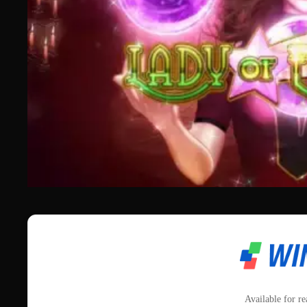
Available for r