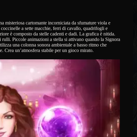
na misteriosa cartomante incorniciata da sfumature viola e
coccinelle a sette macchie, ferri di cavallo, quadrifogli e
riore è composto da stelle cadenti e dadi. La grafica è nitida.
i rulli. Piccole animazioni a stella si attivano quando la Signora
tilizza una colonna sonora ambientale a basso ritmo che
e. Crea un’atmosfera stabile per un gioco mirato.