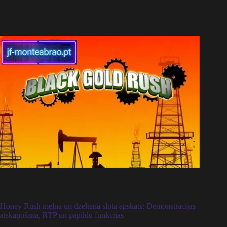
Honey Rush melnā un dzeltenā slota apskats: Demonstrācijas
atskaņošana, RTP un papildu funkcijas