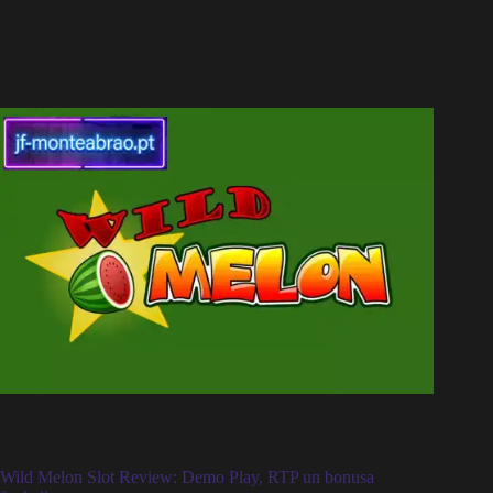
Wild Melon Slot Review: Demo Play, RTP un bonusa