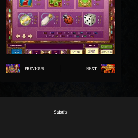
PREVIOUS
NEXT
Saistīts