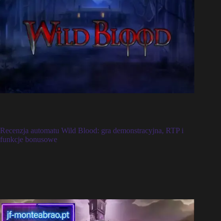
Recenzja automatu Wild Blood: gra demonstracyjna, RTP i
funkcje bonusowe