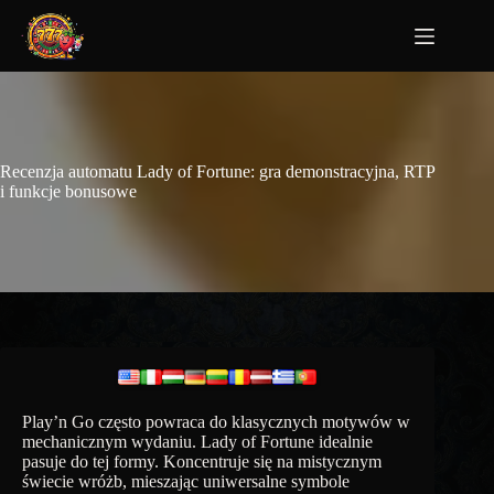
Recenzja automatu Lady of Fortune: gra demonstracyjna, RTP
i funkcje bonusowe
Play’n Go często powraca do klasycznych motywów w
mechanicznym wydaniu. Lady of Fortune idealnie
pasuje do tej formy. Koncentruje się na mistycznym
świecie wróżb, mieszając uniwersalne symbole