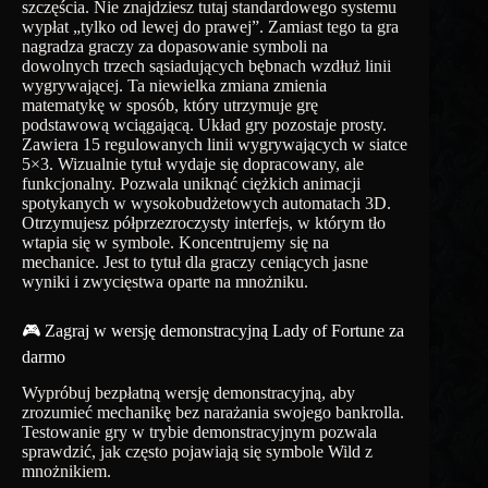
szczęścia. Nie znajdziesz tutaj standardowego systemu
wypłat „tylko od lewej do prawej”. Zamiast tego ta gra
nagradza graczy za dopasowanie symboli na
dowolnych trzech sąsiadujących bębnach wzdłuż linii
wygrywającej. Ta niewielka zmiana zmienia
matematykę w sposób, który utrzymuje grę
podstawową wciągającą. Układ gry pozostaje prosty.
Zawiera 15 regulowanych linii wygrywających w siatce
5×3. Wizualnie tytuł wydaje się dopracowany, ale
funkcjonalny. Pozwala uniknąć ciężkich animacji
spotykanych w wysokobudżetowych automatach 3D.
Otrzymujesz półprzezroczysty interfejs, w którym tło
wtapia się w symbole. Koncentrujemy się na
mechanice. Jest to tytuł dla graczy ceniących jasne
wyniki i zwycięstwa oparte na mnożniku.
🎮 Zagraj w wersję demonstracyjną Lady of Fortune za
darmo
Wypróbuj bezpłatną wersję demonstracyjną, aby
zrozumieć mechanikę bez narażania swojego bankrolla.
Testowanie gry w trybie demonstracyjnym pozwala
sprawdzić, jak często pojawiają się symbole Wild z
mnożnikiem.