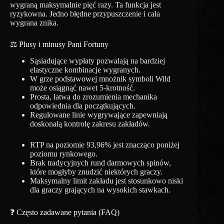
wygraną maksymalnie pięć razy. Ta funkcja jest
ryzykowna. Jedno błędne przypuszczenie i cała
wygrana znika.
⚖️ Plusy i minusy Pani Fortuny
Sąsiadujące wypłaty pozwalają na bardziej
elastyczne kombinacje wygranych.
W grze podstawowej mnożnik symboli Wild
może osiągnąć nawet 5-krotność.
Prosta, łatwa do zrozumienia mechanika
odpowiednia dla początkujących.
Regulowane linie wygrywające zapewniają
doskonałą kontrolę zakresu zakładów.
RTP na poziomie 93,96% jest znacząco poniżej
poziomu rynkowego.
Brak tradycyjnych rund darmowych spinów,
które mogłyby znudzić niektórych graczy.
Maksymalny limit zakładu jest stosunkowo niski
dla graczy grających na wysokich stawkach.
❓ Często zadawane pytania (FAQ)