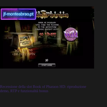
Recensione della slot Book of Pharaon HD: riproduzione
demo, RTP e funzionalità bonus