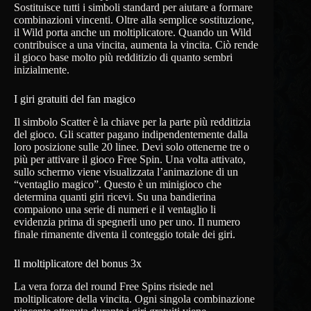
Sostituisce tutti i simboli standard per aiutare a formare
combinazioni vincenti. Oltre alla semplice sostituzione,
il Wild porta anche un moltiplicatore. Quando un Wild
contribuisce a una vincita, aumenta la vincita. Ciò rende
il gioco base molto più redditizio di quanto sembri
inizialmente.
I giri gratuiti del fan magico
Il simbolo Scatter è la chiave per la parte più redditizia
del gioco. Gli scatter pagano indipendentemente dalla
loro posizione sulle 20 linee. Devi solo ottenerne tre o
più per attivare il gioco Free Spin. Una volta attivato,
sullo schermo viene visualizzata l’animazione di un
“ventaglio magico”. Questo è un minigioco che
determina quanti giri ricevi. Su una bandierina
compaiono una serie di numeri e il ventaglio li
evidenzia prima di spegnerli uno per uno. Il numero
finale rimanente diventa il conteggio totale dei giri.
Il moltiplicatore del bonus 3x
La vera forza del round Free Spins risiede nel
moltiplicatore della vincita. Ogni singola combinazione