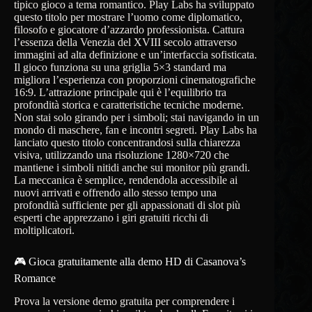
tipico gioco a tema romantico. Play Labs ha sviluppato
questo titolo per mostrare l’uomo come diplomatico,
filosofo e giocatore d’azzardo professionista. Cattura
l’essenza della Venezia del XVIII secolo attraverso
immagini ad alta definizione e un’interfaccia sofisticata.
Il gioco funziona su una griglia 5×3 standard ma
migliora l’esperienza con proporzioni cinematografiche
16:9. L’attrazione principale qui è l’equilibrio tra
profondità storica e caratteristiche tecniche moderne.
Non stai solo girando per i simboli; stai navigando in un
mondo di maschere, fan e incontri segreti. Play Labs ha
lanciato questo titolo concentrandosi sulla chiarezza
visiva, utilizzando una risoluzione 1280×720 che
mantiene i simboli nitidi anche sui monitor più grandi.
La meccanica è semplice, rendendola accessibile ai
nuovi arrivati ​​e offrendo allo stesso tempo una
profondità sufficiente per gli appassionati di slot più
esperti che apprezzano i giri gratuiti ricchi di
moltiplicatori.
🎮 Gioca gratuitamente alla demo HD di Casanova’s
Romance
Prova la versione demo gratuita per comprendere i