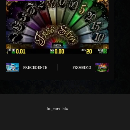
PRECEDENTE
PROSSIMO
Imparentato