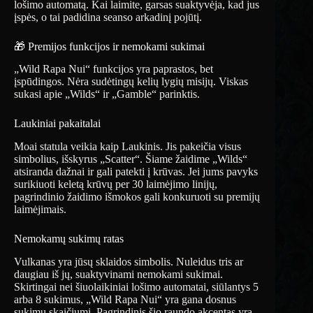
lošimo automatą. Kai laimite, garsas suaktyvėja, kad jus
įspės, o tai padidina seanso arkadinį pojūtį.
🎁 Premijos funkcijos ir nemokami sukimai
„Wild Rapa Nui“ funkcijos yra paprastos, bet
įspūdingos. Nėra sudėtingų kelių lygių misijų. Viskas
sukasi apie „Wilds“ ir „Gamble“ parinktis.
Laukiniai pakaitalai
Moai statula veikia kaip Laukinis. Jis pakeičia visus
simbolius, išskyrus „Scatter“. Šiame žaidime „Wilds“
atsiranda dažnai ir gali patekti į krūvas. Jei jums pavyks
surikiuoti keletą krūvų per 30 laimėjimo linijų,
pagrindinio žaidimo išmokos gali konkuruoti su premijų
laimėjimais.
Nemokamų sukimų ratas
Vulkanas yra jūsų sklaidos simbolis. Nuleidus tris ar
daugiau iš jų, suaktyvinami nemokami sukimai.
Skirtingai nei šiuolaikiniai lošimo automatai, siūlantys 5
arba 8 sukimus, „Wild Rapa Nui“ yra gana dosnus
sukimų skaičiumi. Pagrindinis šio raundo akcentas yra