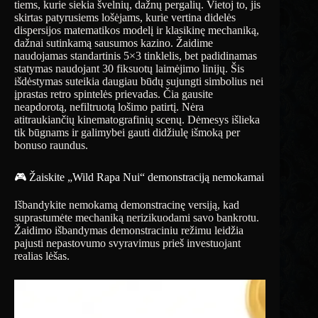
tiems, kurie siekia švelnių, dažnų pergalių. Vietoj to, jis
skirtas patyrusiems lošėjams, kurie vertina didelės
dispersijos matematikos modelį ir klasikinę mechaniką,
dažnai sutinkamą sausumos kazino. Žaidime
naudojamas standartinis 5×3 tinklelis, bet padidinamas
statymas naudojant 30 fiksuotų laimėjimo linijų. Šis
išdėstymas suteikia daugiau būdų sujungti simbolius nei
įprastas retro spintelės prievadas. Čia gausite
neapdorotą, nefiltruotą lošimo patirtį. Nėra
atitraukiančių kinematografinių scenų. Dėmesys išlieka
tik būgnams ir galimybei gauti didžiulę išmoką per
bonuso raundus.
🎮 Žaiskite „Wild Rapa Nui“ demonstraciją nemokamai
Išbandykite nemokamą demonstracinę versiją, kad
suprastumėte mechaniką nerizikuodami savo bankrotu.
Žaidimo išbandymas demonstraciniu režimu leidžia
pajusti nepastovumo svyravimus prieš investuojant
realias lėšas.