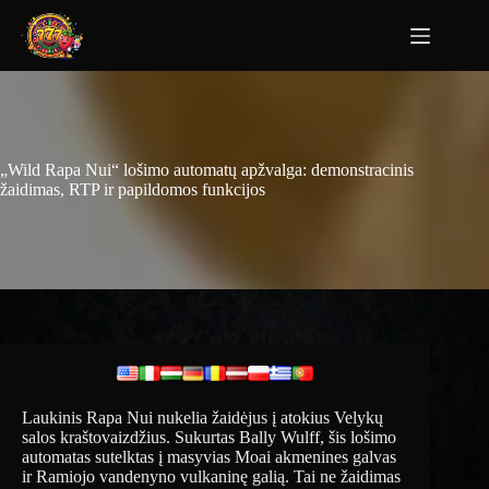
„Wild Rapa Nui“ lošimo automatų apžvalga: demonstracinis
žaidimas, RTP ir papildomos funkcijos
Laukinis Rapa Nui nukelia žaidėjus į atokius Velykų
salos kraštovaizdžius. Sukurtas Bally Wulff, šis lošimo
automatas sutelktas į masyvias Moai akmenines galvas
ir Ramiojo vandenyno vulkaninę galią. Tai ne žaidimas