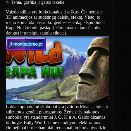
✨ Tema, grafika ir garso takelis
Vaizdo stilius yra funkcionalus ir aiškus. Čia nerasite
3D animacijos ar sudėtingų dalelių efektų. Vietoj to
meno komanda pasirinko genties estetiką, atspindinčią
Rapa Nui žmonių paslaptį. Fone matosi tamsėjantis
dangus ir garsiųjų statulų siluetai.
Labiau apmokami simboliai yra įvairios Moai statulos ir
stilizuotos genčių piktogramos. Žemesnės pakopos
simboliai yra standartiniai J, Q, K ir A. Garso dizainas
būdingas Bally Wulff. Jame naudojami elektroniniai
čiulbėjimai ir mechaniniai trenksmai, imituojantys fizinį