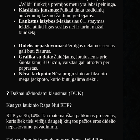
„Wild“ funkcija premijos metu yra labai pelninga.
Klasikinis jausmas:
Puikiai tinka tradicinių
antžeminių kazino žaidimų gerbėjams.
Lankstus lažybos:
Mažiausias 0,1 statymas
leidžia atlikti ilgas sesijas net ir turint mažai
biudžetą.
Didelis nepastovumas:
Per ilgas nelaimės serijas
gali būti žiaurus.
Grafika su data:
Žaidėjams, įpratusiems prie
šiuolaikinių 3D lizdų, vaizdas gali atrodyti per
paprastas.
Nėra Jackpoto:
Nėra progresinio ar fiksuoto
mega-jackpoto, kurio būtų galima siekti.
❓ Dažnai užduodami klausimai (DUK)
Kas yra laukinio Rapa Nui RTP?
RTP yra 96,14%. Tai matematiškai patikimas procentas,
kuris šiek tiek viršija daugelį kitų tos pačios eros didelio
nepastovumo pavadinimų.
Kaip suaktyvinti nemokamus sukimus „Wild Rapa