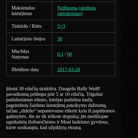
Maksimalus
Nežinoma (apribota
laimėjimas
operatoriaus)
Tinklelis / Ritės
5×3
Laimėjimo linijos
30
Min/Max
0.1
/
60
Statymas
Išleidimo data
2017-03-28
Įdomi 30 eilučių struktūra. Daugelis Bally Wulff
pavadinimų prilimpa prie 5 ar 10 eilučių. Trigubai
padidindamas eilutes, kūrėjas padidina mažų
pagrindinių žaidimo laimėjimų pataikymo dažnumą,
tačiau „didelio“ nepastovumo etiketė kyla iš papildomos
galimybės. Jūs ne tik ieškote degtukų; jūs medžiojate
ugnikalnių išsibarsčiusius ir Moai laukinius gyvūnus,
kurie susikaupia, kad užpildytų ekraną.