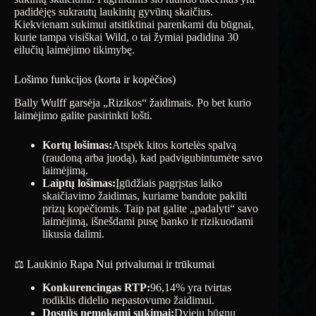
padidėjęs sukrautų laukinių gyvūnų skaičius.
Kiekvienam sukimui atsitiktinai parenkami du būgnai,
kurie tampa visiškai Wild, o tai žymiai padidina 30
eilučių laimėjimo tikimybę.
Lošimo funkcijos (korta ir kopėčios)
Bally Wulff garsėja „Rizikos“ žaidimais. Po bet kurio
laimėjimo galite pasirinkti lošti.
Kortų lošimas:
Atspėk kitos kortelės spalvą
(raudoną arba juodą), kad padvigubintumėte savo
laimėjimą.
Laiptų lošimas:
Įgūdžiais pagrįstas laiko
skaičiavimo žaidimas, kuriame bandote pakilti
prizų kopėčiomis. Taip pat galite „padalyti“ savo
laimėjimą, išnešdami pusę banko ir rizikuodami
likusia dalimi.
⚖️ Laukinio Rapa Nui privalumai ir trūkumai
Konkurencingas RTP:
96,14% yra tvirtas
rodiklis didelio nepastovumo žaidimui.
Dosnūs nemokami sukimai:
Dviejų būgnų