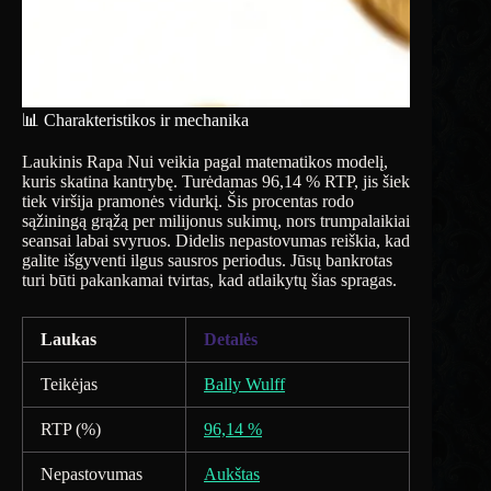
📊 Charakteristikos ir mechanika
Laukinis Rapa Nui veikia pagal matematikos modelį,
kuris skatina kantrybę. Turėdamas 96,14 % RTP, jis šiek
tiek viršija pramonės vidurkį. Šis procentas rodo
sąžiningą grąžą per milijonus sukimų, nors trumpalaikiai
seansai labai svyruos. Didelis nepastovumas reiškia, kad
galite išgyventi ilgus sausros periodus. Jūsų bankrotas
turi būti pakankamai tvirtas, kad atlaikytų šias spragas.
Laukas
Detalės
Teikėjas
Bally Wulff
RTP (%)
96,14 %
Nepastovumas
Aukštas