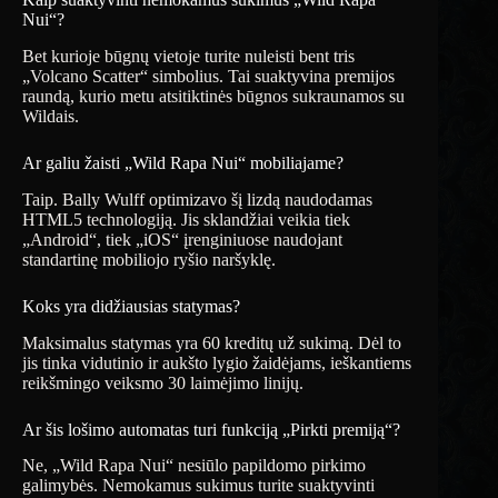
Nui“?
Bet kurioje būgnų vietoje turite nuleisti bent tris
„Volcano Scatter“ simbolius. Tai suaktyvina premijos
raundą, kurio metu atsitiktinės būgnos sukraunamos su
Wildais.
Ar galiu žaisti „Wild Rapa Nui“ mobiliajame?
Taip. Bally Wulff optimizavo šį lizdą naudodamas
HTML5 technologiją. Jis sklandžiai veikia tiek
„Android“, tiek „iOS“ įrenginiuose naudojant
standartinę mobiliojo ryšio naršyklę.
Koks yra didžiausias statymas?
Maksimalus statymas yra 60 kreditų už sukimą. Dėl to
jis tinka vidutinio ir aukšto lygio žaidėjams, ieškantiems
reikšmingo veiksmo 30 laimėjimo linijų.
Ar šis lošimo automatas turi funkciją „Pirkti premiją“?
Ne, „Wild Rapa Nui“ nesiūlo papildomo pirkimo
galimybės. Nemokamus sukimus turite suaktyvinti