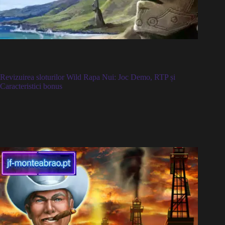
Revizuirea sloturilor Wild Rapa Nui: Joc Demo, RTP și
Caracteristici bonus