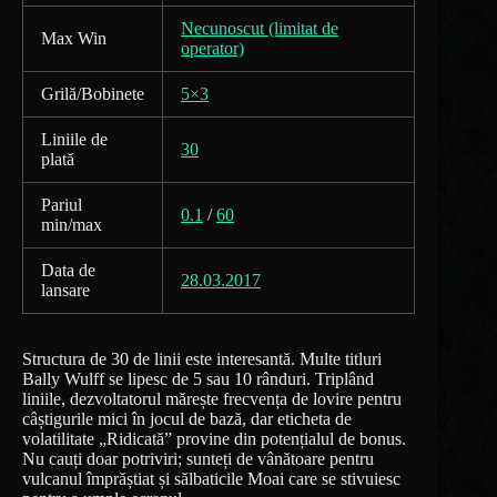
Necunoscut (limitat de
Max Win
operator)
Grilă/Bobinete
5×3
Liniile de
30
plată
Pariul
0.1
/
60
min/max
Data de
28.03.2017
lansare
Structura de 30 de linii este interesantă. Multe titluri
Bally Wulff se lipesc de 5 sau 10 rânduri. Triplând
liniile, dezvoltatorul mărește frecvența de lovire pentru
câștigurile mici în jocul de bază, dar eticheta de
volatilitate „Ridicată” provine din potențialul de bonus.
Nu cauți doar potriviri; sunteți de vânătoare pentru
vulcanul împrăștiat și sălbaticile Moai care se stivuiesc