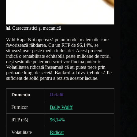
📊 Caracteristici și mecanică
Wild Rapa Nui operează pe un model matematic care
favorizează răbdarea. Cu un RTP de 96,14%, se
situează ușor peste media industriei. Acest procent
indică o rentabilitate echitabilă peste milioane de rotiri,
deși sesiunile pe termen scurt vor fluctua puternic.
Volatilitatea ridicată înseamnă că ați putea trece prin
perioade lungi de secetă. Bankroll-ul dvs. trebuie să fie
suficient de solid pentru a rezista acestor lacune.
Domeniu
Detalii
Furnizor
Bally Wulff
RTP (%)
96,14%
Volatilitate
Ridicat