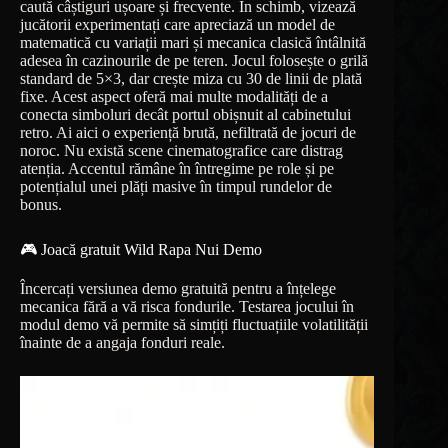
caută câștiguri ușoare și frecvente. În schimb, vizează
jucătorii experimentați care apreciază un model de
matematică cu variații mari și mecanica clasică întâlnită
adesea în cazinourile de pe teren. Jocul folosește o grilă
standard de 5×3, dar crește miza cu 30 de linii de plată
fixe. Acest aspect oferă mai multe modalități de a
conecta simboluri decât portul obișnuit al cabinetului
retro. Ai aici o experiență brută, nefiltrată de jocuri de
noroc. Nu există scene cinematografice care distrag
atenția. Accentul rămâne în întregime pe role și pe
potențialul unei plăți masive în timpul rundelor de
bonus.
🎮 Joacă gratuit Wild Rapa Nui Demo
Încercați versiunea demo gratuită pentru a înțelege
mecanica fără a vă risca fondurile. Testarea jocului în
modul demo vă permite să simțiți fluctuațiile volatilității
înainte de a angaja fonduri reale.