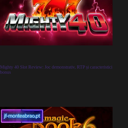
Mighty 40 Slot Review: Joc demonstrativ, RTP și caracteristici
bonus