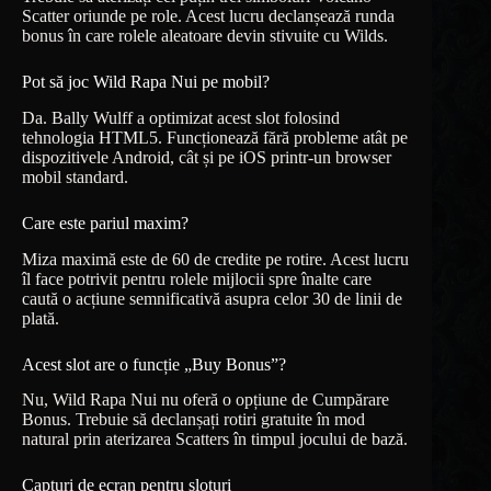
Scatter oriunde pe role. Acest lucru declanșează runda
bonus în care rolele aleatoare devin stivuite cu Wilds.
Pot să joc Wild Rapa Nui pe mobil?
Da. Bally Wulff a optimizat acest slot folosind
tehnologia HTML5. Funcționează fără probleme atât pe
dispozitivele Android, cât și pe iOS printr-un browser
mobil standard.
Care este pariul maxim?
Miza maximă este de 60 de credite pe rotire. Acest lucru
îl face potrivit pentru rolele mijlocii spre înalte care
caută o acțiune semnificativă asupra celor 30 de linii de
plată.
Acest slot are o funcție „Buy Bonus”?
Nu, Wild Rapa Nui nu oferă o opțiune de Cumpărare
Bonus. Trebuie să declanșați rotiri gratuite în mod
natural prin aterizarea Scatters în timpul jocului de bază.
Capturi de ecran pentru sloturi