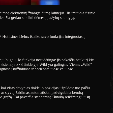
umpą elektroninį žvangtelėjimą laimėjus. Jis imituoja fizinio
eidžia geriau sutelkti dėmesį į lažybų strategiją.
 Hot Lines Delux išlaiko savo funkcijas integruotas į
ijų būgnų. Jo funkcija nesudėtinga: jis pakeičia bet kurį kitą
ų sistemoje 3×3 tinklelyje Wild yra galingas. Vienas „Wild“
nguose įstrižiniuose ir horizontaliuose keliuose.
kai visas devynias tinklelio pozicijas užpildote tuo pačiu
nų ar slyvų, žaidimas automatiškai padvigubina bendrą
o grąžą. Tai paverčia standartinę išmoką reikšmingu jūsų