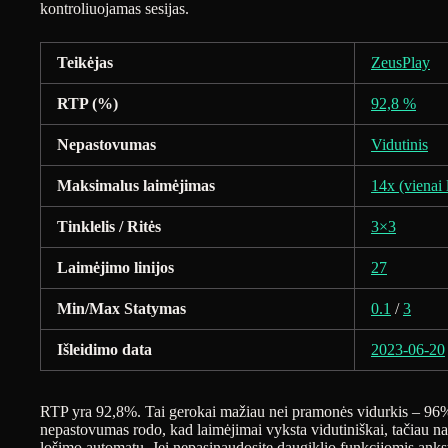
kontroliuojamas sesijas.
Teikėjas
ZeusPlay
RTP (%)
92,8 %
Nepastovumas
Vidutinis
Maksimalus laimėjimas
14x (vienai l
Tinklelis / Ritės
3×3
Laimėjimo linijos
27
Min/Max Statymas
0.1
/
3
Išleidimo data
2023-06-20
RTP yra 92,8%. Tai gerokai mažiau nei pramonės vidurkis – 96%. Ža
nepastovumas rodo, kad laimėjimai vyksta vidutiniškai, tačiau na
lošimo automatų. Jei nepasinaudosite daugiklio funkcijomis anksti