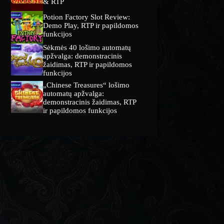
& RTP
Potion Factory Slot Review:
Demo Play, RTP ir papildomos
funkcijos
Sėkmės 40 lošimo automatų
apžvalga: demonstracinis
žaidimas, RTP ir papildomos
funkcijos
„Chinese Treasures“ lošimo
automatų apžvalga:
demonstracinis žaidimas, RTP
ir papildomos funkcijos