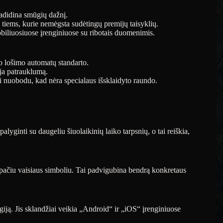
padidina smūgių dažnį.
a tiems, kurie nemėgsta sudėtingų premijų taisyklių.
obiliuosiuose įrenginiuose su ribotais duomenimis.
o lošimo automatų standarto.
oja patrauklumą.
i nuobodu, kad nėra specialaus išsklaidyto raundo.
lyginti su daugeliu šiuolaikinių laiko tarpsnių, o tai reiškia,
 pačiu vaisiaus simboliu. Tai padvigubina bendrą konkretaus
ą. Jis sklandžiai veikia „Android“ ir „iOS“ įrenginiuose