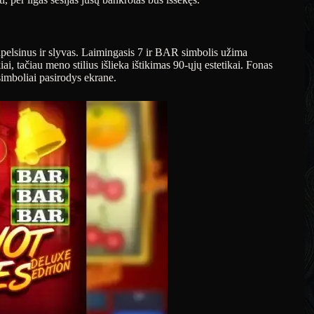
 apelsinus ir slyvas. Laimingasis 7 ir BAR simbolis užima
ai, tačiau meno stilius išlieka ištikimas 90-ųjų estetikai. Fonas
simboliai pasirodys ekrane.