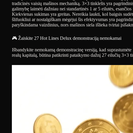
tradicinės vaisių mašinos mechaniką. 3×3 tinklelis yra pagrindini
galimybę laimėti dažniau nei standartinės 1 ar 5 eilutės, esančios
Kiekvienas sukimas yra greitas. Nereikia laukti, kol baigsis sudė
šlifuokliui ar nostalgiškam mėgėjui šis efektyvumas yra pagrind
paryškindama vaizdinius, nors mašinos siela išlieka tvirtai įsišak
🎮 Žaiskite 27 Hot Lines Delux demonstraciją nemokamai
Išbandykite nemokamą demonstracinę versiją, kad suprastumėte 
realų kapitalą, būtina patikrinti pataikymo dažnį 27 eilučių 3×3 ti