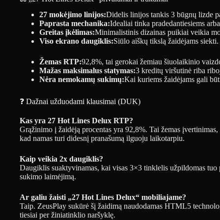
27 mokėjimo linijos:
Didelis linijos tankis 3 būgnų lizde 
Paprasta mechanika:
Idealiai tinka pradedantiesiems arb
Greitas įkėlimas:
Minimalistinis dizainas puikiai veikia m
Viso ekrano daugiklis:
Siūlo aiškų tikslą žaidėjams siekti.
Žemas RTP:
92,8%, tai gerokai žemiau šiuolaikinio vaizd
Mažas maksimalus statymas:
3 kreditų viršutinė riba rib
Nėra nemokamų sukimų:
Kai kuriems žaidėjams gali būt
❓ Dažnai užduodami klausimai (DUK)
Kas yra 27 Hot Lines Delux RTP?
Grąžinimo į žaidėją procentas yra 92,8%. Tai žemas įvertinimas, pa
kad namas turi didesnį pranašumą ilguoju laikotarpiu.
Kaip veikia 2x daugiklis?
Daugiklis suaktyvinamas, kai visas 3×3 tinklelis užpildomas tuo
sukimo laimėjimą.
Ar galiu žaisti „27 Hot Lines Delux“ mobiliajame?
Taip. ZeusPlay sukūrė šį žaidimą naudodamas HTML5 technologij
tiesiai per žiniatinklio naršyklę.