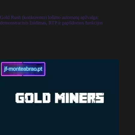
Gold Rush (konkurento) lošimo automatų apžvalga:
demonstracinis žaidimas, RTP ir papildomos funkcijos