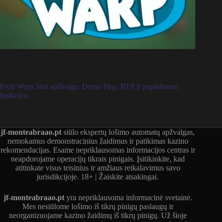
Fruit Warp Slot apžvalga: Demo Play, RTP ir papildomos
funkcijos
jf-monteabraao.pt
siūlo ekspertų lošimo automatų apžvalgas,
nemokamus demonstracinius žaidimus ir patikimas kazino
rekomendacijas. Esame nepriklausomas informacijos centras ir
neapdorojame operacijų tikrais pinigais. Įsitikinkite, kad
atitinkate visus teisinius ir amžiaus reikalavimus savo
jurisdikcijoje. 18+ | Žaiskite atsakingai.
jf-monteabraao.pt
yra nepriklausoma informacinė svetainė.
Mes nesiūlome lošimo iš tikrų pinigų paslaugų ir
neorganizuojame kazino žaidimų iš tikrų pinigų. Už šioje