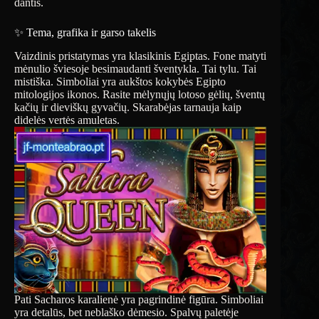
dantis.
✨ Tema, grafika ir garso takelis
Vaizdinis pristatymas yra klasikinis Egiptas. Fone matyti
mėnulio šviesoje besimaudanti šventykla. Tai tylu. Tai
mistiška. Simboliai yra aukštos kokybės Egipto
mitologijos ikonos. Rasite mėlynųjų lotoso gėlių, šventų
kačių ir dieviškų gyvačių. Skarabėjas tarnauja kaip
didelės vertės amuletas.
Pati Sacharos karalienė yra pagrindinė figūra. Simboliai
yra detalūs, bet neblaško dėmesio. Spalvų paletėje