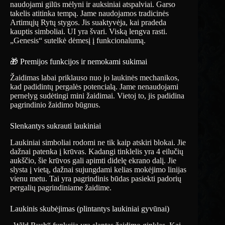
naudojami gilūs mėlyni ir auksiniai atspalviai. Garso
takelis atitinka tempą. Jame naudojamos tradicinės
Artimųjų Rytų stygos. Jis suaktyvėja, kai pradeda
kauptis simboliai. UI yra švari. Viską lengva rasti.
„Genesis“ sutelkė dėmesį į funkcionalumą.
🎁 Premijos funkcijos ir nemokami sukimai
Žaidimas labai priklauso nuo jo laukinės mechanikos,
kad padidintų pergalės potencialą. Jame nenaudojami
pernelyg sudėtingi mini žaidimai. Vietoj to, jis padidina
pagrindinio žaidimo būgnus.
Slenkantys sukrauti laukiniai
Laukiniai simboliai rodomi ne tik kaip atskiri blokai. Jie
dažnai patenka į krūvas. Kadangi tinklelis yra 4 eilučių
aukščio, šie krūvos gali apimti didelę ekrano dalį. Jie
slysta į vietą, dažnai sujungdami kelias mokėjimo linijas
vienu metu. Tai yra pagrindinis būdas pasiekti padorių
pergalių pagrindiniame žaidime.
Laukinis skubėjimas (plintantys laukiniai gyvūnai)