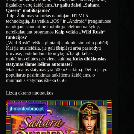
ilgalaikę vertę žaidėjams.
Ar galiu žaisti „Sahara
Queen“ mobiliajame?
Taip. Žaidimas sukurtas naudojant HTML5
technologiją. Jis veikia „iOS“ ir „Android“ įrenginiuose
naudojant standartinę mobiliojo telefono naršyklę,
nereikalaujant programos.
Kaip veikia „Wild Rush“
funkcijos?
„Wild Rush“ reiškia plintantį laukinių simbolių pobūdį.
Kai jie nusileidžia, jie gali išsiplėsti arba pasirodyti
krūvose, padidindami tikimybę užbaigti kelias
mokėjimo eilutes per vieną sukimą.
Koks didžiausias
statymas šiame lošimo automate?
Maksimalus statymas yra 500 už sukimą. Dėl to jis yra
populiarus pasirinkimas aukštiems žaidėjams, o
minimalus statymas išlieka 0,50.
Lizdų ekrano nuotraukos