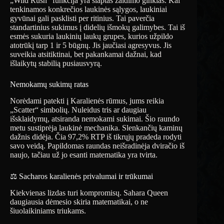
„Wild Rush“ funkcija yra slaptas žaidimo ginklas. Kai
tenkinamos konkrečios laukinės sąlygos, laukiniai
gyvūnai gali pasklisti per ritinius. Tai paverčia
standartinius sukimus į didelių išmokų galimybes. Tai iš
esmės sukuria laukinių laukų grupes, kurios užpildo
atotrūkį tarp 1 ir 5 būgnų. Jis jaučiasi agresyvus. Jis
suveikia atsitiktinai, bet pakankamai dažnai, kad
išlaikytų stabilią pusiausvyrą.
Nemokamų sukimų ratas
Norėdami patekti į Karalienės rūmus, jums reikia
„Scatter“ simbolių. Nuleidus tris ar daugiau
išsklaidymų, atsiranda nemokami sukimai. Šio raundo
metu sustiprėja laukinė mechanika. Slenkančių kaminų
dažnis didėja. Čia 97,2% RTP iš tikrųjų pradeda rodyti
savo veidą. Papildomas raundas neišradinėja dviračio iš
naujo, tačiau už jo esanti matematika yra tvirta.
⚖️ Sacharos karalienės privalumai ir trūkumai
Kiekvienas lizdas turi kompromisų. Sahara Queen
daugiausia dėmesio skiria matematikai, o ne
šiuolaikiniams triukams.