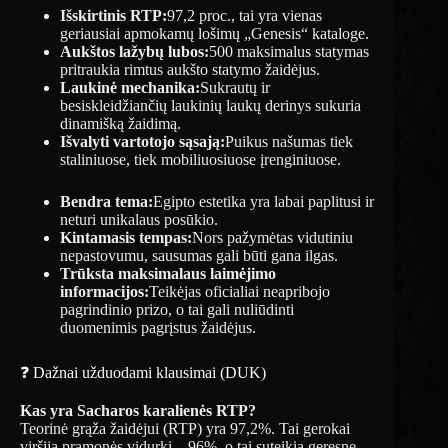
Išskirtinis RTP:
97,2 proc., tai yra vienas
geriausiai apmokamų lošimų „Genesis“ kataloge.
Aukštos lažybų lubos:
500 maksimalus statymas
pritraukia rimtus aukšto statymo žaidėjus.
Laukinė mechanika:
Sukrautų ir
besiskleidžiančių laukinių laukų derinys sukuria
dinamišką žaidimą.
Išvalyti vartotojo sąsają:
Puikus našumas tiek
staliniuose, tiek mobiliuosiuose įrenginiuose.
Bendra tema:
Egipto estetika yra labai paplitusi ir
neturi unikalaus posūkio.
Kintamasis tempas:
Nors pažymėtas vidutiniu
nepastovumu, sausumas gali būti gana ilgas.
Trūksta maksimalaus laimėjimo
informacijos:
Teikėjas oficialiai neapribojo
pagrindinio prizo, o tai gali nuliūdinti
duomenimis pagrįstus žaidėjus.
❓ Dažnai užduodami klausimai (DUK)
Kas yra Sacharos karalienės RTP?
Teorinė grąža žaidėjui (RTP) yra 97,2%. Tai gerokai
viršija pramonės vidurkį – 96%, o tai suteikia geresnę