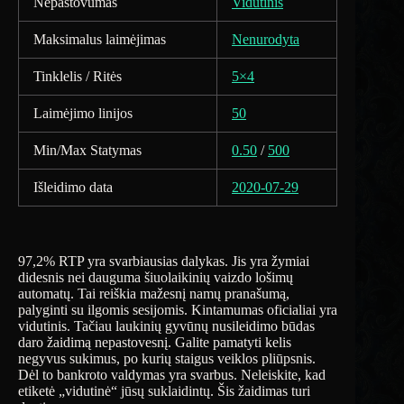
Nepastovumas
Vidutinis
Maksimalus laimėjimas
Nenurodyta
Tinklelis / Ritės
5×4
Laimėjimo linijos
50
Min/Max Statymas
0.50
/
500
Išleidimo data
2020-07-29
97,2% RTP yra svarbiausias dalykas. Jis yra žymiai
didesnis nei dauguma šiuolaikinių vaizdo lošimų
automatų. Tai reiškia mažesnį namų pranašumą,
palyginti su ilgomis sesijomis. Kintamumas oficialiai yra
vidutinis. Tačiau laukinių gyvūnų nusileidimo būdas
daro žaidimą nepastovesnį. Galite pamatyti kelis
negyvus sukimus, po kurių staigus veiklos pliūpsnis.
Dėl to bankroto valdymas yra svarbus. Neleiskite, kad
etiketė „vidutinė“ jūsų suklaidintų. Šis žaidimas turi