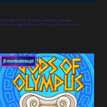
Gold Miners (Mr ty) lošimo automatų apžvalga:
demonstracinis žaidimas, RTP ir papildomos funkcijos