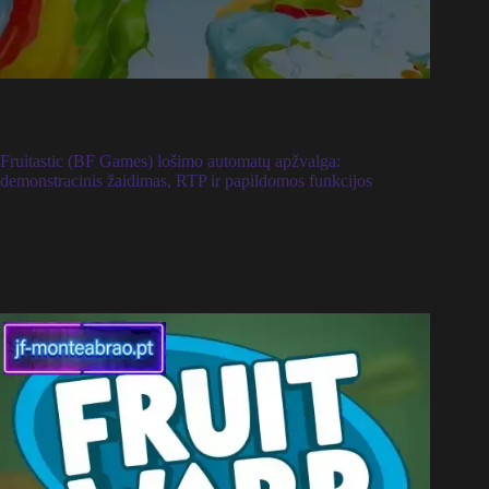
Fruitastic (BF Games) lošimo automatų apžvalga:
demonstracinis žaidimas, RTP ir papildomos funkcijos