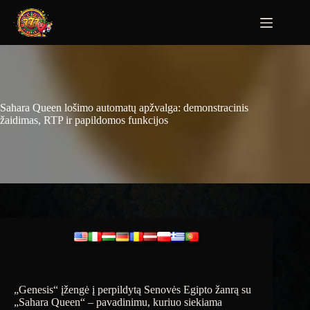
Sahara Queen lošimo automatų apžvalga: demonstracinis
žaidimas, RTP ir papildomos funkcijos
„Genesis“ įžengė į perpildytą Senovės Egipto žanrą su
„Sahara Queen“ – pavadinimu, kuriuo siekiama