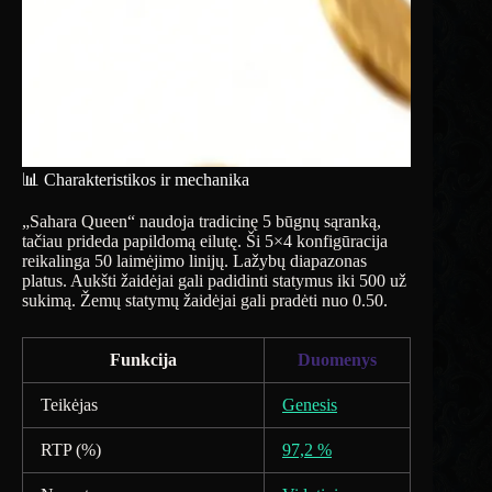
📊 Charakteristikos ir mechanika
„Sahara Queen“ naudoja tradicinę 5 būgnų sąranką,
tačiau prideda papildomą eilutę. Ši 5×4 konfigūracija
reikalinga 50 laimėjimo linijų. Lažybų diapazonas
platus. Aukšti žaidėjai gali padidinti statymus iki 500 už
sukimą. Žemų statymų žaidėjai gali pradėti nuo 0.50.
Funkcija
Duomenys
Teikėjas
Genesis
RTP (%)
97,2 %