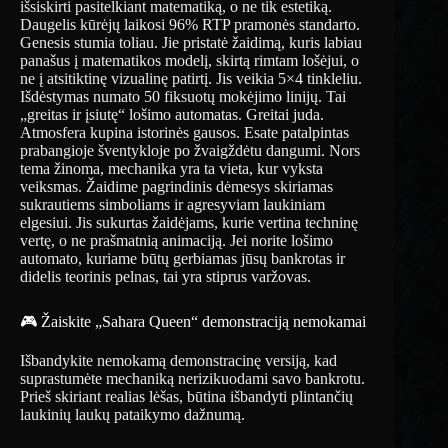
išsiskirti pasitelkiant matematiką, o ne tik estetiką.
Daugelis kūrėjų laikosi 96% RTP pramonės standarto.
Genesis stumia toliau. Jie pristatė žaidimą, kuris labiau
panašus į matematikos modelį, skirtą rimtam lošėjui, o
ne į atsitiktinę vizualinę patirtį. Jis veikia 5×4 tinkleliu.
Išdėstymas numato 50 fiksuotų mokėjimo linijų. Tai
„greitas ir įsiutę“ lošimo automatas. Greitai juda.
Atmosfera kupina istorinės gausos. Esate patalpintas
prabangioje šventykloje po žvaigždėtu dangumi. Nors
tema žinoma, mechanika yra ta vieta, kur vyksta
veiksmas. Žaidime pagrindinis dėmesys skiriamas
sukrautiems simboliams ir agresyviam laukiniam
elgesiui. Jis sukurtas žaidėjams, kurie vertina techninę
vertę, o ne prašmatnią animaciją. Jei norite lošimo
automato, kuriame būtų gerbiamas jūsų bankrotas ir
didelis teorinis pelnas, tai yra stiprus varžovas.
🎮 Žaiskite „Sahara Queen“ demonstraciją nemokamai
Išbandykite nemokamą demonstracinę versiją, kad
suprastumėte mechaniką nerizikuodami savo bankrotu.
Prieš skiriant realias lėšas, būtina išbandyti plintančių
laukinių laukų pataikymo dažnumą.