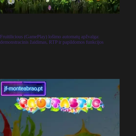
Fruitilicious (GamePlay) lošimo automatų apžvalga:
demonstracinis žaidimas, RTP ir papildomos funkcijos