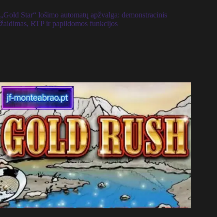
„Gold Star“ lošimo automatų apžvalga: demonstracinis
žaidimas, RTP ir papildomos funkcijos