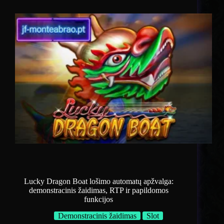
Lucky Dragon Boat lošimo automatų apžvalga:
demonstracinis žaidimas, RTP ir papildomos
funkcijos
Demonstracinis žaidimas
Slot