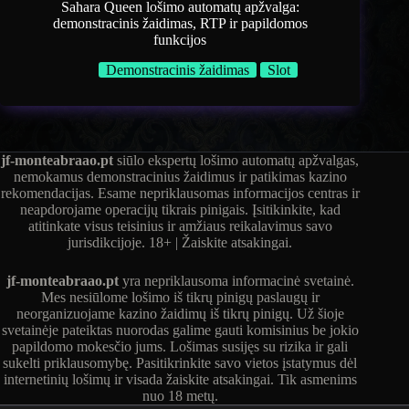
Sahara Queen lošimo automatų apžvalga:
demonstracinis žaidimas, RTP ir papildomos
funkcijos
Demonstracinis žaidimas
Slot
jf-monteabraao.pt
siūlo ekspertų lošimo automatų apžvalgas,
nemokamus demonstracinius žaidimus ir patikimas kazino
rekomendacijas. Esame nepriklausomas informacijos centras ir
neapdorojame operacijų tikrais pinigais. Įsitikinkite, kad
atitinkate visus teisinius ir amžiaus reikalavimus savo
jurisdikcijoje. 18+ | Žaiskite atsakingai.
jf-monteabraao.pt
yra nepriklausoma informacinė svetainė.
Mes nesiūlome lošimo iš tikrų pinigų paslaugų ir
neorganizuojame kazino žaidimų iš tikrų pinigų. Už šioje
svetainėje pateiktas nuorodas galime gauti komisinius be jokio
papildomo mokesčio jums. Lošimas susijęs su rizika ir gali
sukelti priklausomybę. Pasitikrinkite savo vietos įstatymus dėl
internetinių lošimų ir visada žaiskite atsakingai. Tik asmenims
nuo 18 metų.