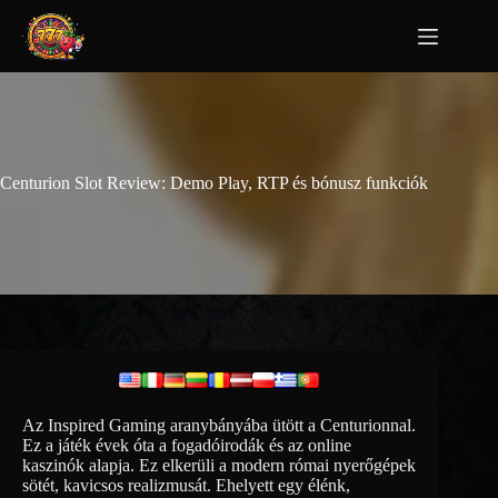
Centurion Slot Review: Demo Play, RTP és bónusz funkciók
Az Inspired Gaming aranybányába ütött a Centurionnal.
Ez a játék évek óta a fogadóirodák és az online
kaszinók alapja. Ez elkerüli a modern római nyerőgépek
sötét, kavicsos realizmusát. Ehelyett egy élénk,