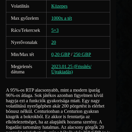
Volatilitás
Közepes
Max győzelem
1000x a tét
Rács/Tekercsek
5×3
Nyerővonalak
20
Min/Max tét
0,20 GBP
/
250 GBP
Megjelenés
2023.01.25 (Frissítés/
dátuma
Újrakiadás)
A 95%-os RTP alacsonyabb, mint a modern iparág
96%-os átlaga. Sok játékos azonban figyelmen kívül
hagyja ezt a funkciók gyakorisága miatt. Egy nagy
volatilitású nyerőgépben akár 200 pörgetést is elérhet
bónusz nélkül. Centurionban a Centurion gyakran
kiugrik a bokrokból. Ez akkor is fenntartja az
elkötelezettséget, ha az alapjáték hozama szerény. A
fogadási tartomány hatalmas. Az alacsony görgők 20