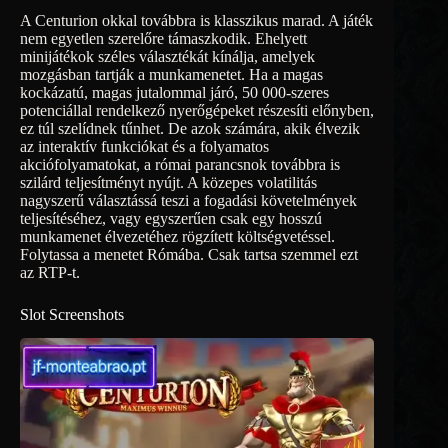
A Centurion okkal továbbra is klasszikus marad. A játék
nem egyetlen szerelőre támaszkodik. Ehelyett
minijátékok széles választékát kínálja, amelyek
mozgásban tartják a munkamenetet. Ha a magas
kockázatú, magas jutalommal járó, 50 000-szeres
potenciállal rendelkező nyerőgépeket részesíti előnyben,
ez túl szelídnek tűnhet. De azok számára, akik élvezik
az interaktív funkciókat és a folyamatos
akciófolyamatokat, a római parancsnok továbbra is
szilárd teljesítményt nyújt. A közepes volatilitás
nagyszerű választássá teszi a fogadási követelmények
teljesítéséhez, vagy egyszerűen csak egy hosszú
munkamenet élvezetéhez rögzített költségvetéssel.
Folytassa a menetet Rómába. Csak tartsa szemmel ezt
az RTP-t.
Slot Screenshots