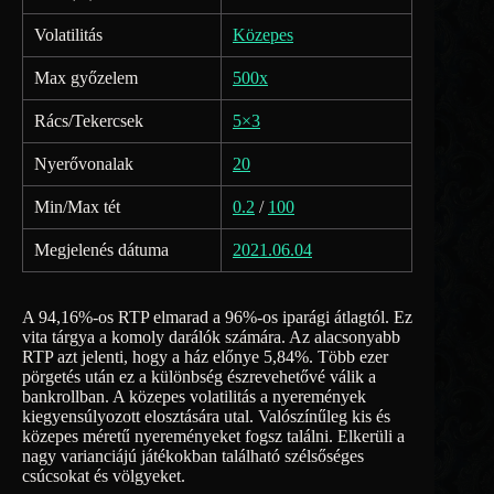
Volatilitás
Közepes
Max győzelem
500x
Rács/Tekercsek
5×3
Nyerővonalak
20
Min/Max tét
0.2
/
100
Megjelenés dátuma
2021.06.04
A 94,16%-os RTP elmarad a 96%-os iparági átlagtól. Ez
vita tárgya a komoly darálók számára. Az alacsonyabb
RTP azt jelenti, hogy a ház előnye 5,84%. Több ezer
pörgetés után ez a különbség észrevehetővé válik a
bankrollban. A közepes volatilitás a nyeremények
kiegyensúlyozott elosztására utal. Valószínűleg kis és
közepes méretű nyereményeket fogsz találni. Elkerüli a
nagy varianciájú játékokban található szélsőséges
csúcsokat és völgyeket.