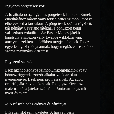
Ingyenes pörgetések kör
A fő attrakció az ingyenes pörgetések funkció. Ennek
elindításához három vagy több Scatter szimbólumot kell
elhelyezned a tárcsákon. A pörgetések száma rögzített,
bár néhány Cayetano játéknál a bónuszon belül
választható volatilitás. Az Easter Money játékban a
hangsúly a szorzón vagy további wildokon van,
amelyek ezekben a körökben megjelenhetnek. Ez az
egyetlen igazi módja annak, hogy megközelítse az 500-
szoros maximális kifizetést.
Egyszerű szorzók
Esetenként bizonyos szimbólumkombinációk vagy
bónusztriggerek szorzót alkalmaznak az aktuális
nyereményre. Ezek nem progresszívek. Az adott
centrifugálásra vonatkoznak. Ez egyszerűvé teszi a
matematikát a játékos számára. Pontosan tudja, mit
nyert és miért.
⚖️ A húsvéti pénz előnyei és hátrányai
Egyetlen slot sem tökéletes. A húsvéti pénz