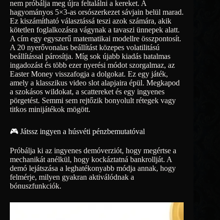
nem próbálja meg újra feltalálni a kereket. A
hagyományos 5×3-as orsószerkezet sávjain belül marad.
Ez kiszámítható választássá teszi azok számára, akik
kötetlen foglalkozásra vágynak a tavaszi ünnepek alatt.
A cím egy egyszerű matematikai modellre összpontosít.
A 20 nyerővonalas beállítást közepes volatilitású
beállítással párosítja. Míg sok újabb kiadás hatalmas
ingadozást és több ezer nyerési módot szorgalmaz, az
Easter Money visszafogja a dolgokat. Ez egy játék,
amely a klasszikus video slot alapjaira épül. Megkapod
a szokásos wildokat, a scattereket és egy ingyenes
pörgetést. Semmi sem rejtőzik bonyolult rétegek vagy
titkos minijátékok mögött.
🎮 Játssz ingyen a húsvéti pénzbemutatóval
Próbálja ki az ingyenes demóverziót, hogy megértse a
mechanikát anélkül, hogy kockáztatná bankrollját. A
demó lejátszása a leghatékonyabb módja annak, hogy
felmérje, milyen gyakran aktiválódnak a
bónuszfunkciók.