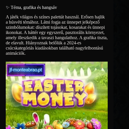
✨ Téma, grafika és hangsáv
A játék világos és színes palettát használ. Erősen hajlik
a húsvéti témához. Látni fogja az ünnepet jelképező
szimbólumokat: díszített tojásokat, kosarakat és ünnepi
ikonokat. A háttér egy egyszerű, pasztorális környezet,
amely illeszkedik a tavaszi hangulathoz. A grafika tiszta,
de elavult. Hiányoznak belőlük a 2024-es
csúcskategóriás kiadásokban található nagyfelbontású
animációk.