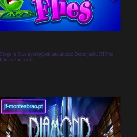
Frogs ‘n Flies nyerőgépek áttekintése: Demo játék, RTP és
bónusz funkciók