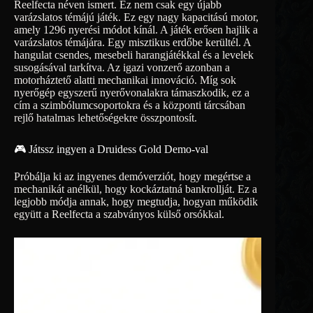
Reelfecta néven ismert. Ez nem csak egy újabb
varázslatos témájú játék. Ez egy nagy kapacitású motor,
amely 1296 nyerési módot kínál. A játék erősen hajlik a
varázslatos témájára. Egy misztikus erdőbe kerültél. A
hangulat csendes, mesebeli harangjátékkal és a levelek
susogásával tarkítva. Az igazi vonzerő azonban a
motorháztető alatti mechanikai innováció. Míg sok
nyerőgép egyszerű nyerővonalakra támaszkodik, ez a
cím a szimbólumcsoportokra és a központi tárcsában
rejlő hatalmas lehetőségekre összpontosít.
🎮 Játssz ingyen a Druidess Gold Demo-val
Próbálja ki az ingyenes demóverziót, hogy megértse a
mechanikát anélkül, hogy kockáztatná bankrollját. Ez a
legjobb módja annak, hogy megtudja, hogyan működik
együtt a Reelfecta a szabványos külső orsókkal.