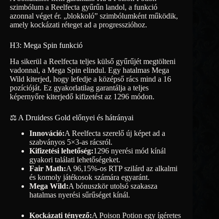
szimbólum a Reelfecta gyűrűn landol, a funkció
azonnal véget ér. „blokkoló” szimbólumként működik,
amely kockázati réteget ad a progresszióhoz.
H3: Mega Spin funkció
Ha sikerül a Reelfecta teljes külső gyűrűjét megtölteni
vadonnal, a Mega Spin elindul. Egy hatalmas Mega
Wild kiterjed, hogy lefedje a középső rács mind a 16
pozícióját. Ez gyakorlatilag garantálja a teljes
képernyőre kiterjedő kifizetést az 1296 módon.
⚖️ A Druidess Gold előnyei és hátrányai
Innováció:
A Reelfecta szerelő új képet ad a
szabványos 5×3-as rácsról.
Kifizetési lehetőség:
1296 nyerési mód kínál
gyakori találati lehetőségeket.
Fair Math:
A 96,15%-os RTP szilárd az alkalmi
és komoly játékosok számára egyaránt.
Mega Wild:
A bónuszkör utolsó szakasza
hatalmas nyerési sűrűséget kínál.
Kockázati tényező:
A Poison Potion egy ígéretes