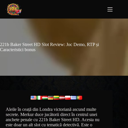
221b Baker Street HD Slot Review: Joc Demo, RTP și
Caracteristici bonus
Aleile în ceață din Londra victoriană ascund multe
secrete. Merkur duce jucătorii direct în centrul unei
anchete penale cu 221b Baker Street HD. Acesta nu
este doar un alt slot cu tematică detectivă. Este o