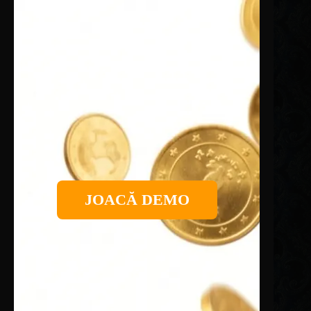
JOACĂ DEMO