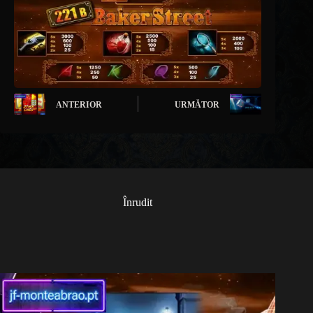
ANTERIOR
URMĂTOR
Înrudit