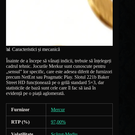
📊 Caracteristici și mecanică
Înainte de a începe să vânați indicii, trebuie să înțelegeți
cadrul tehnic. Jocurile Merkur sunt cunoscute pentru
„sensul” lor specific, care este adesea diferit de furnizori
precum NetEnt sau Pragmatic Play. Slotul 221b Baker
Street HD funcționează pe o grilă standard 5×3, dar
statisticile de bază sunt cele care îl fac să iasă în
evidență pe o piață aglomerată.
Furnizor
Mercur
RTP (%)
97,00%
Volatilitate
Scăzut-Mediu