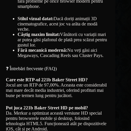
fără probleme pe orice browser modern pentru
smartphone.
Stilul vizual datat:
Dacă doriți animații 3D
cinematografice, acest joc va arăta de modă
veche.
Câștig maxim limitat:
Vânătorii cu variații mari
ar putea găsi plafonul de plată prea scăzut pentru
gustul lor.
Fără mecanică modernă:
Nu veți găsi aici
Megaways, Cascading Reels sau Cluster Pays.
❓ Întrebări frecvente (FAQ)
Care este RTP-ul 221b Baker Street HD?
Jocul are un RTP de 97,00%. Aceasta este considerabil
mai mare decât media industriei, oferind profituri mai
bune pe termen lung pentru jucători.
Pot juca 221b Baker Street HD pe mobil?
Da. Merkur a optimizat această versiune HD special
pentru browserele mobile și desktop, folosind
tehnologia HTML5. Funcționează atât pe dispozitivele
iOS, cât și pe Android.