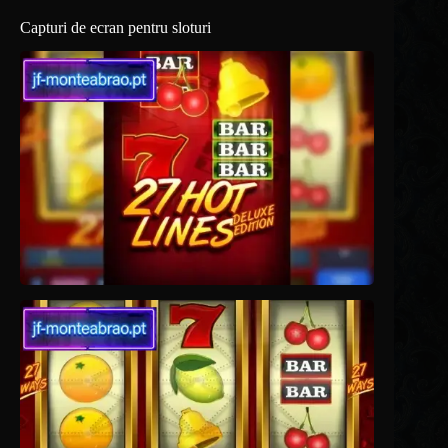
Capturi de ecran pentru sloturi