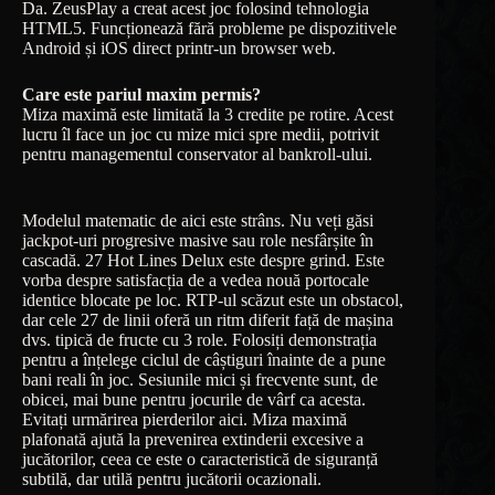
Da. ZeusPlay a creat acest joc folosind tehnologia
HTML5. Funcționează fără probleme pe dispozitivele
Android și iOS direct printr-un browser web.
Care este pariul maxim permis?
Miza maximă este limitată la 3 credite pe rotire. Acest
lucru îl face un joc cu mize mici spre medii, potrivit
pentru managementul conservator al bankroll-ului.
Modelul matematic de aici este strâns. Nu veți găsi
jackpot-uri progresive masive sau role nesfârșite în
cascadă. 27 Hot Lines Delux este despre grind. Este
vorba despre satisfacția de a vedea nouă portocale
identice blocate pe loc. RTP-ul scăzut este un obstacol,
dar cele 27 de linii oferă un ritm diferit față de mașina
dvs. tipică de fructe cu 3 role. Folosiți demonstrația
pentru a înțelege ciclul de câștiguri înainte de a pune
bani reali în joc. Sesiunile mici și frecvente sunt, de
obicei, mai bune pentru jocurile de vârf ca acesta.
Evitați urmărirea pierderilor aici. Miza maximă
plafonată ajută la prevenirea extinderii excesive a
jucătorilor, ceea ce este o caracteristică de siguranță
subtilă, dar utilă pentru jucătorii ocazionali.