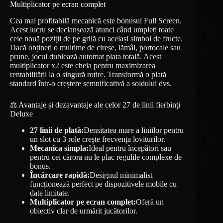
Multiplicator pe ecran complet
Cea mai profitabilă mecanică este bonusul Full Screen.
Acest lucru se declanșează atunci când umpleți toate
cele nouă poziții de pe grilă cu același simbol de fructe.
Dacă obțineți o mulțime de cireșe, lămâi, portocale sau
prune, jocul dublează automat plata totală. Acest
multiplicator x2 este cheia pentru maximizarea
rentabilității la o singură rotire. Transformă o plată
standard într-o creștere semnificativă a soldului dvs.
⚖️ Avantaje și dezavantaje ale celor 27 de linii fierbinți
Deluxe
27 linii de plată:
Densitatea mare a liniilor pentru
un slot cu 3 role crește frecvența loviturilor.
Mecanica simpla:
Ideal pentru începători sau
pentru cei cărora nu le plac regulile complexe de
bonus.
Încărcare rapidă:
Designul minimalist
funcționează perfect pe dispozitivele mobile cu
date limitate.
Multiplicator pe ecran complet:
Oferă un
obiectiv clar de urmărit jucătorilor.