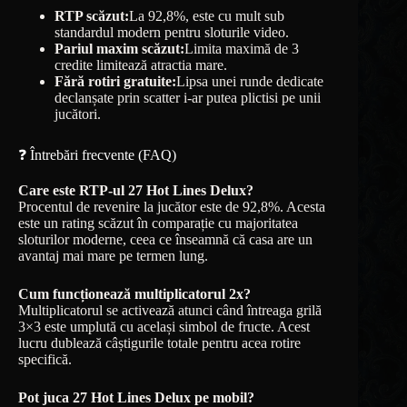
RTP scăzut:
La 92,8%, este cu mult sub
standardul modern pentru sloturile video.
Pariul maxim scăzut:
Limita maximă de 3
credite limitează atractia mare.
Fără rotiri gratuite:
Lipsa unei runde dedicate
declanșate prin scatter i-ar putea plictisi pe unii
jucători.
❓ Întrebări frecvente (FAQ)
Care este RTP-ul 27 Hot Lines Delux?
Procentul de revenire la jucător este de 92,8%. Acesta
este un rating scăzut în comparație cu majoritatea
sloturilor moderne, ceea ce înseamnă că casa are un
avantaj mai mare pe termen lung.
Cum funcționează multiplicatorul 2x?
Multiplicatorul se activează atunci când întreaga grilă
3×3 este umplută cu același simbol de fructe. Acest
lucru dublează câștigurile totale pentru acea rotire
specifică.
Pot juca 27 Hot Lines Delux pe mobil?