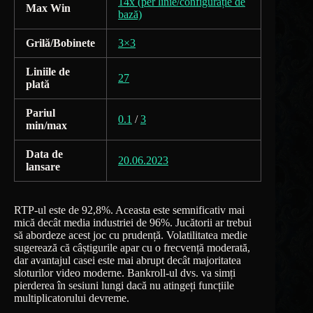
14x (per linie/configurație de
Max Win
bază)
Grilă/Bobinete
3×3
Liniile de
27
plată
Pariul
0.1
/
3
min/max
Data de
20.06.2023
lansare
RTP-ul este de 92,8%. Aceasta este semnificativ mai
mică decât media industriei de 96%. Jucătorii ar trebui
să abordeze acest joc cu prudență. Volatilitatea medie
sugerează că câștigurile apar cu o frecvență moderată,
dar avantajul casei este mai abrupt decât majoritatea
sloturilor video moderne. Bankroll-ul dvs. va simți
pierderea în sesiuni lungi dacă nu atingeți funcțiile
multiplicatorului devreme.