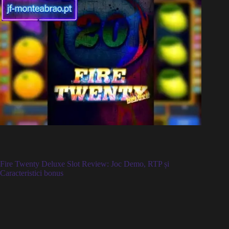
Fire Twenty Deluxe Slot Review: Joc Demo, RTP și
Caracteristici bonus