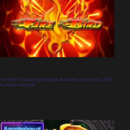
Fire Bird (Wazdan) nyerőgépek áttekintése: Demo Play, RTP
és bónusz funkciók