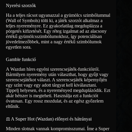
Nyerési szorzók
Ha a teljes rácsot ugyanazzal a gyümölcs szimbólummal
(Wall of Symbols) tölti ki, a játék szorzót alkalmaz a
teljes nyereményre. Ez gyakorlatilag megduplázza a
pörgetés kifizetését. Egy réteg izgalmat ad az alacsony
értékű gyümölcsszimbólumokhoz, így potenciálisan
jövedelmezőbbek, mint a nagy értékű szimbólumok
egyetlen sora.
Gamble funkció
A Wazdan híres egyéni szerencsejáték-funkcióiról.
Bármilyen nyeremény után választhat, hogy gyűjt vagy
szerencsejátékot választ. A szerencsejáték képernyőjén
egy színt vagy egy adott tárgyat kell kiválasztani.
Tippelj helyesen, és a nyereményed megduplázódik. Ezt
akár hétszer is megteheti. Használja ezt a funkciót
óvatosan. Egy rossz mozdulat, és az egész győzelem
eltűnik.
⚖️ A Super Hot (Wazdan) előnyei és hátrányai
Minden slotnak vannak kompromisszumai. Íme a Super