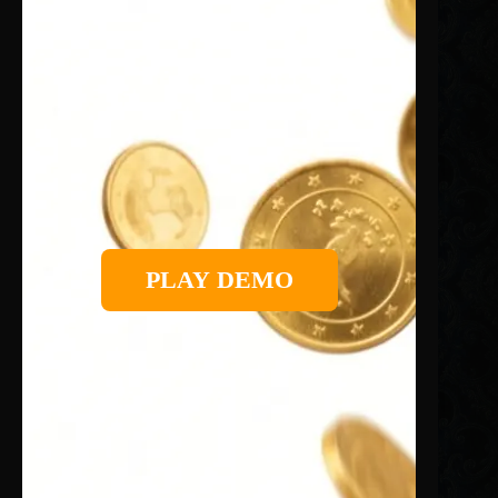
PLAY DEMO