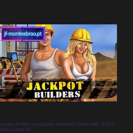
Jackpot Builders nyerőgépek áttekintése: Demo játék, RTP és
bónusz funkciók