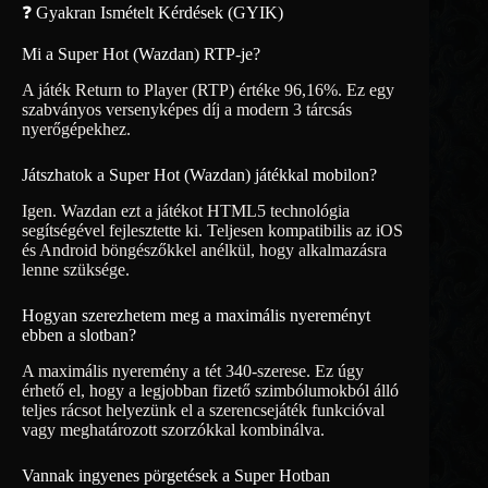
❓ Gyakran Ismételt Kérdések (GYIK)
Mi a Super Hot (Wazdan) RTP-je?
A játék Return to Player (RTP) értéke 96,16%. Ez egy
szabványos versenyképes díj a modern 3 tárcsás
nyerőgépekhez.
Játszhatok a Super Hot (Wazdan) játékkal mobilon?
Igen. Wazdan ezt a játékot HTML5 technológia
segítségével fejlesztette ki. Teljesen kompatibilis az iOS
és Android böngészőkkel anélkül, hogy alkalmazásra
lenne szüksége.
Hogyan szerezhetem meg a maximális nyereményt
ebben a slotban?
A maximális nyeremény a tét 340-szerese. Ez úgy
érhető el, hogy a legjobban fizető szimbólumokból álló
teljes rácsot helyezünk el a szerencsejáték funkcióval
vagy meghatározott szorzókkal kombinálva.
Vannak ingyenes pörgetések a Super Hotban