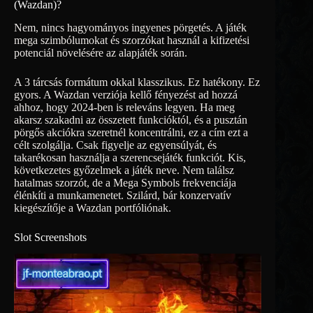
(Wazdan)?
Nem, nincs hagyományos ingyenes pörgetés. A játék
mega szimbólumokat és szorzókat használ a kifizetési
potenciál növelésére az alapjáték során.
A 3 tárcsás formátum okkal klasszikus. Ez hatékony. Ez
gyors. A Wazdan verziója kellő fényezést ad hozzá
ahhoz, hogy 2024-ben is releváns legyen. Ha meg
akarsz szakadni az összetett funkcióktól, és a pusztán
pörgős akciókra szeretnél koncentrálni, ez a cím ezt a
célt szolgálja. Csak figyelje az egyensúlyát, és
takarékosan használja a szerencsejáték funkciót. Kis,
következetes győzelmek a játék neve. Nem találsz
hatalmas szorzót, de a Mega Symbols frekvenciája
élénkíti a munkamenetet. Szilárd, bár konzervatív
kiegészítője a Wazdan portfóliónak.
Slot Screenshots