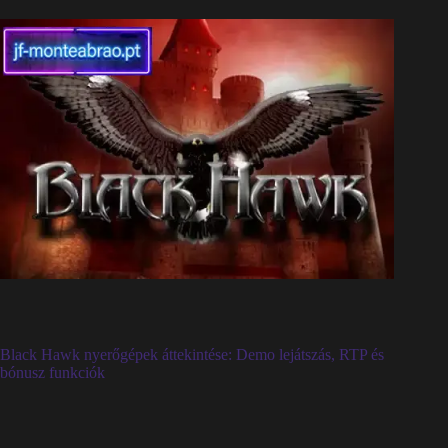
Black Hawk nyerőgépek áttekintése: Demo lejátszás, RTP és
bónusz funkciók