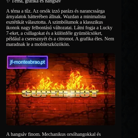
✨ Téma, grafika és hangsáv
A téma a tűz. Az orsók izzó parázs és narancssárga
árnyalatok hátterében állnak. Wazdan a minimalista
esztétikát választotta. A szimbólumok a klasszikus
ikonok nagy felbontású változatai. Látni fogja a Lucky
7-eket, a csillagokat és a különféle gyümölcsöket,
például a cseresznyét és a citromot. A grafika éles. Nem
maradnak le a mobileszközökön.
A hangsáv finom. Mechanikus orsóhangokkal és