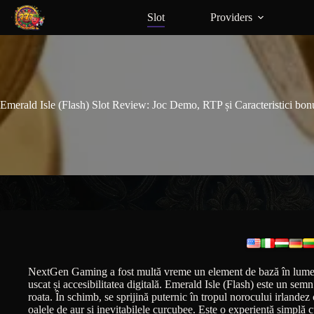
Slot
Providers
Emerald Isle (Flash) Slot Review: Joc Demo, RTP și Caracteristici bon
NextGen Gaming a fost multă vreme un element de bază în lumea 
uscat și accesibilitatea digitală. Emerald Isle (Flash) este un se
roata. În schimb, se sprijină puternic în tropul norocului irlandez 
oalele de aur și inevitabilele curcubee. Este o experiență simplă c