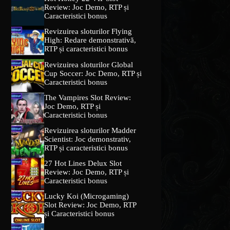
Review: Joc Demo, RTP și
Caracteristici bonus
Revizuirea sloturilor Flying
High: Redare demonstrativă,
RTP și caracteristici bonus
Revizuirea sloturilor Global
Cup Soccer: Joc Demo, RTP și
Caracteristici bonus
The Vampires Slot Review:
Joc Demo, RTP și
Caracteristici bonus
Revizuirea sloturilor Madder
Scientist: Joc demonstrativ,
RTP și caracteristici bonus
27 Hot Lines Delux Slot
Review: Joc Demo, RTP și
Caracteristici bonus
Lucky Koi (Microgaming)
Slot Review: Joc Demo, RTP
și Caracteristici bonus