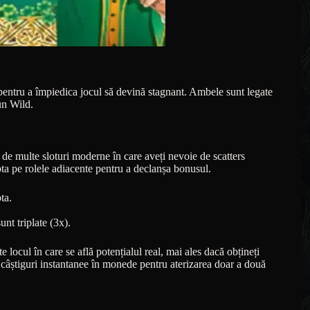
 pentru a împiedica jocul să devină stagnant. Ambele sunt legate
un Wild.
de multe sloturi moderne în care aveți nevoie de scatters
apta pe rolele adiacente pentru a declanșa bonusul.
ta.
unt triplate (3x).
e locul în care se află potențialul real, mai ales dacă obțineți
, câștiguri instantanee în monede pentru aterizarea doar a două