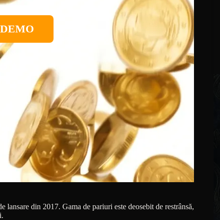
 DEMO
a de lansare din 2017. Gama de pariuri este deosebit de restrânsă,
i.