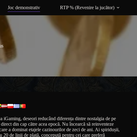
Joc demonstrativ
RTP % (Revenire la jucător)
us
iGaming, deseori reducând diferența dintre nostalgia de pe
mn direct din cap către acea epocă. Nu încearcă să reinventeze
care a dominat etajele cazinourilor de zeci de ani. Ai spiridușii,
u 20 de linii de plată, concepută pentru cei care preferă