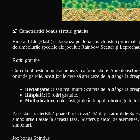
🎁 Caracteristici bonus și rotiri gratuite
Emerald Isle (Flash) se bazează pe două caracteristici principale
de simbolurile speciale ale jocului: Rainbow Scatter și Leprecha
Rotiri gratuite
Curcubeul peste munte acționează ca împrăștiere. Spre deosebire 
oriunde pe role, acest joc le cere să aterizeze de la stânga la dre
Declanșator:
3 sau mai multe Scatters de la stânga la dreap
Răsplată:
10 rotiri gratuite.
Multiplicator:
Toate câștigurile în timpul rotirilor gratuite s
Această caracteristică poate fi reactivată. Multiplicatorul de 3x est
simbolurile Lassie în această fază. Scatters plătesc, de asemenea
simboluri.
Joc bonus Spiriduș