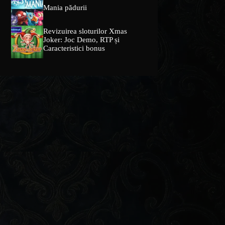
Mania pădurii
Revizuirea sloturilor Xmas
Joker: Joc Demo, RTP și
Caracteristici bonus