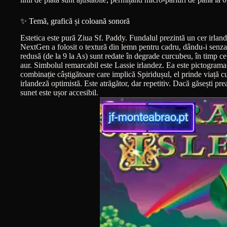
✨ Temă, grafică și coloană sonoră
Estetica este pură Ziua Sf. Paddy. Fundalul prezintă un cer irland
NextGen a folosit o textură din lemn pentru cadru, dându-i senzaț
redusă (de la 9 la As) sunt redate în degrade curcubeu, în timp ce 
aur. Simbolul remarcabil este Lassie irlandez. Ea este pictograma 
combinație câștigătoare care implică Spiridușul, el prinde viață 
irlandeză optimistă. Este atrăgător, dar repetitiv. Dacă găsești pr
sunet este ușor accesibil.