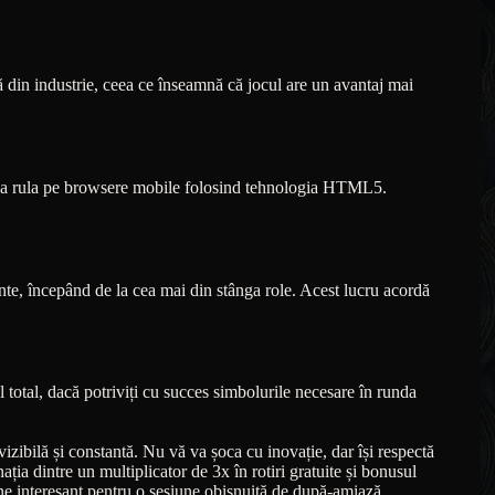
din industrie, ceea ce înseamnă că jocul are un avantaj mai
u a rula pe browsere mobile folosind tehnologia HTML5.
ente, începând de la cea mai din stânga role. Acest lucru acordă
total, dacă potriviți cu succes simbolurile necesare în runda
zibilă și constantă. Nu vă va șoca cu inovație, dar își respectă
ția dintre un multiplicator de 3x în rotiri gratuite și bonusul
âne interesant pentru o sesiune obișnuită de după-amiază.