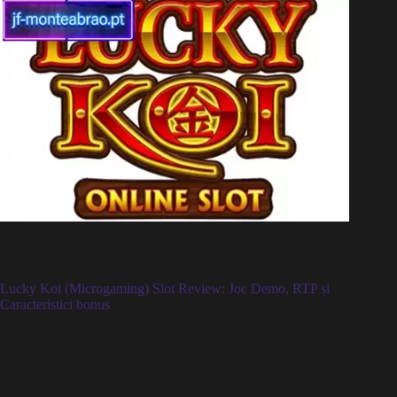
Lucky Koi (Microgaming) Slot Review: Joc Demo, RTP și
Caracteristici bonus