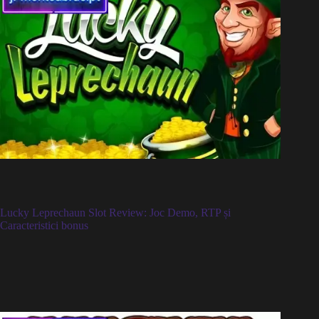
Lucky Leprechaun Slot Review: Joc Demo, RTP și
Caracteristici bonus