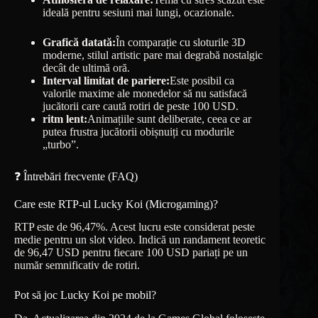
ideală pentru sesiuni mai lungi, ocazionale.
Grafică datată:
În comparație cu sloturile 3D
moderne, stilul artistic pare mai degrabă nostalgic
decât de ultimă oră.
Interval limitat de pariere:
Este posibil ca
valorile maxime ale monedelor să nu satisfacă
jucătorii care caută rotiri de peste 100 USD.
ritm lent:
Animațiile sunt deliberate, ceea ce ar
putea frustra jucătorii obișnuiți cu modurile
„turbo”.
❓ Întrebări frecvente (FAQ)
Care este RTP-ul Lucky Koi (Microgaming)?
RTP este de 96,47%. Acest lucru este considerat peste
medie pentru un slot video. Indică un randament teoretic
de 96,47 USD pentru fiecare 100 USD pariați pe un
număr semnificativ de rotiri.
Pot să joc Lucky Koi pe mobil?