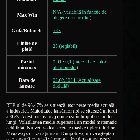
N/A (variabilă în funcție de
Max Win
alegerea bonusului)
Grilă/Bobinete
5×3
Liniile de
25 (reglabil)
plată
Pariul
0.01
/
0,1 (interval de valori
min/max
ale monedei)
Data de
02.02.2024 (Actualizare
lansare
digitală)
RTP-ul de 96,47% se situează ușor peste media actuală
a industriei. Majoritatea lansărilor noi se situează în jurul
a 96%. Acest mic avantaj contează în timpul sesiunilor
lungi. Volatilitatea medie sugerează un model matematic
echilibrat. Nu veți vedea secetele masive tipice titlurilor
Megaways cu variații mari. Dimpotrivă, nu vă așteptați
ca o singură rotire să vă retragă. Jocul recompensează