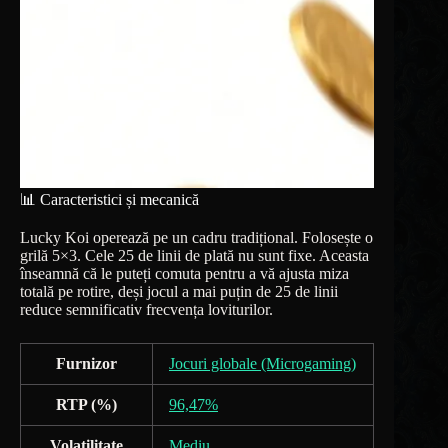
📊 Caracteristici și mecanică
Lucky Koi operează pe un cadru tradițional. Folosește o
grilă 5×3. Cele 25 de linii de plată nu sunt fixe. Aceasta
înseamnă că le puteți comuta pentru a vă ajusta miza
totală pe rotire, deși jocul a mai puțin de 25 de linii
reduce semnificativ frecvența loviturilor.
Furnizor
Jocuri globale (Microgaming)
RTP (%)
96,47%
Volatilitate
Mediu