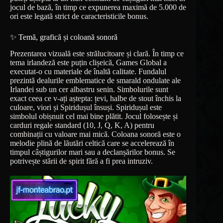
jocul de bază, în timp ce expunerea maximă de 5.000 de
ori este legată strict de caracteristicile bonus.
✨ Temă, grafică și coloană sonoră
Prezentarea vizuală este strălucitoare și clară. În timp ce
tema irlandeză este puțin clișeică, Games Global a
executat-o ​​cu materiale de înaltă calitate. Fundalul
prezintă dealurile emblematice de smarald ondulate ale
Irlandei sub un cer albastru senin. Simbolurile sunt
exact ceea ce v-ați aștepta: țevi, halbe de stout închis la
culoare, viori și Spiridușul însuși. Spiridușul este
simbolul obișnuit cel mai bine plătit. Jocul folosește și
carduri regale standard (10, J, Q, K, A) pentru
combinații cu valoare mai mică. Coloana sonoră este o
melodie plină de lăutări celtică care se accelerează în
timpul câștigurilor mari sau a declanșărilor bonus. Se
potrivește stării de spirit fără a fi prea intruziv.