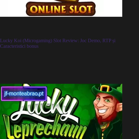
Lucky Koi (Microgaming) Slot Review: Joc Demo, RTP și
Caracteristici bonus