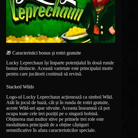
🎁 Caracteristici bonus și rotiri gratuite
Lucky Leprechaun își împarte potențialul în două runde
bonus distincte. Această varietate este principalul motiv
pentru care jucătorii continuă să revină.
Stacked Wilds
Logo-ul Lucky Leprechaun acționează ca simbol Wild.
Atât în ​​jocul de bază, cât și în runda de rotiri gratuite,
aceste Wild-uri apar stivuite. Aceasta înseamnă că pot
ocupa toate cele trei poziții pe o singură bobină.
Obținerea mai multor stive pe primele trei role este
modalitatea principală de a obține câștiguri
semnificative în afara caracteristicilor speciale.