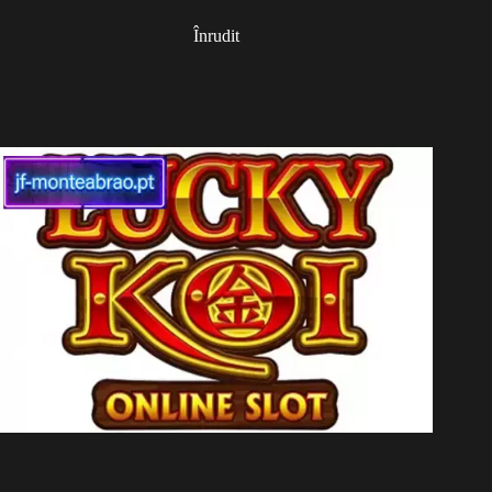
Înrudit