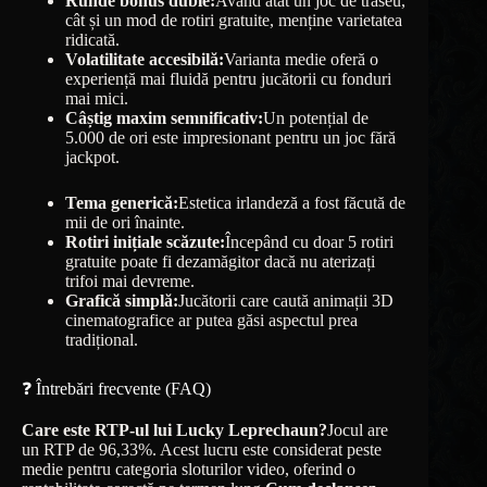
Runde bonus duble:
Având atât un joc de traseu,
cât și un mod de rotiri gratuite, menține varietatea
ridicată.
Volatilitate accesibilă:
Varianta medie oferă o
experiență mai fluidă pentru jucătorii cu fonduri
mai mici.
Câștig maxim semnificativ:
Un potențial de
5.000 de ori este impresionant pentru un joc fără
jackpot.
Tema generică:
Estetica irlandeză a fost făcută de
mii de ori înainte.
Rotiri inițiale scăzute:
Începând cu doar 5 rotiri
gratuite poate fi dezamăgitor dacă nu aterizați
trifoi mai devreme.
Grafică simplă:
Jucătorii care caută animații 3D
cinematografice ar putea găsi aspectul prea
tradițional.
❓ Întrebări frecvente (FAQ)
Care este RTP-ul lui Lucky Leprechaun?
Jocul are
un RTP de 96,33%. Acest lucru este considerat peste
medie pentru categoria sloturilor video, oferind o