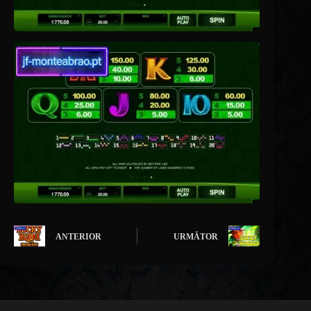
ANTERIOR
URMĂTOR