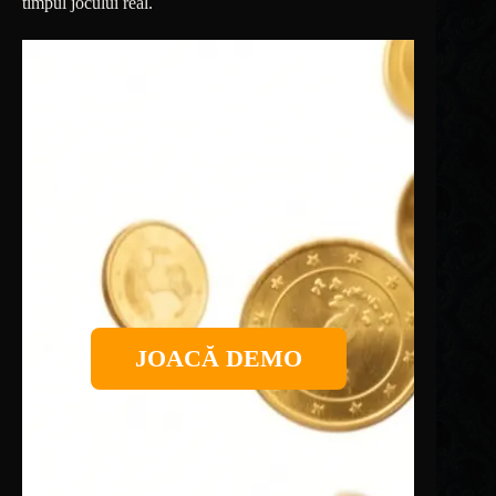
timpul jocului real.
JOACĂ DEMO