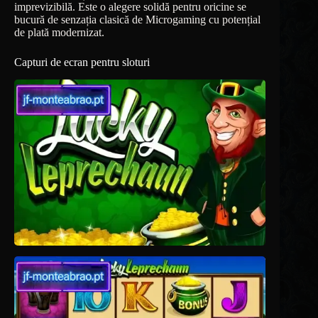
imprevizibilă. Este o alegere solidă pentru oricine se
bucură de senzația clasică de Microgaming cu potențial
de plată modernizat.
Capturi de ecran pentru sloturi