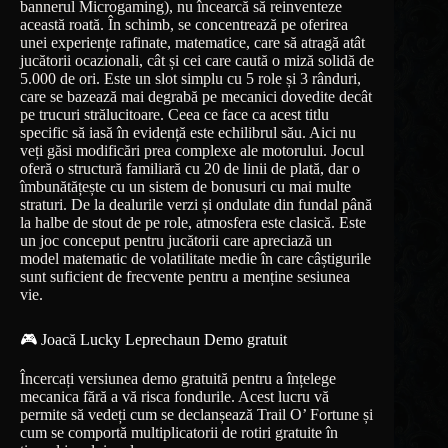
bannerul Microgaming), nu încearcă să reinventeze
această roată. În schimb, se concentrează pe oferirea
unei experiențe rafinate, matematice, care să atragă atât
jucătorii ocazionali, cât și cei care caută o miză solidă de
5.000 de ori. Este un slot simplu cu 5 role și 3 rânduri,
care se bazează mai degrabă pe mecanici dovedite decât
pe trucuri strălucitoare. Ceea ce face ca acest titlu
specific să iasă în evidență este echilibrul său. Aici nu
veți găsi modificări prea complexe ale motorului. Jocul
oferă o structură familiară cu 20 de linii de plată, dar o
îmbunătățește cu un sistem de bonusuri cu mai multe
straturi. De la dealurile verzi și ondulate din fundal până
la halbe de stout de pe role, atmosfera este clasică. Este
un joc conceput pentru jucătorii care apreciază un
model matematic de volatilitate medie în care câștigurile
sunt suficient de frecvente pentru a menține sesiunea
vie.
🎮 Joacă Lucky Leprechaun Demo gratuit
Încercați versiunea demo gratuită pentru a înțelege
mecanica fără a vă risca fondurile. Acest lucru vă
permite să vedeți cum se declanșează Trail O’ Fortune și
cum se comportă multiplicatorii de rotiri gratuite în