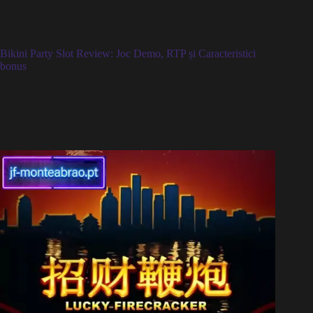
Bikini Party Slot Review: Joc Demo, RTP și Caracteristici
bonus