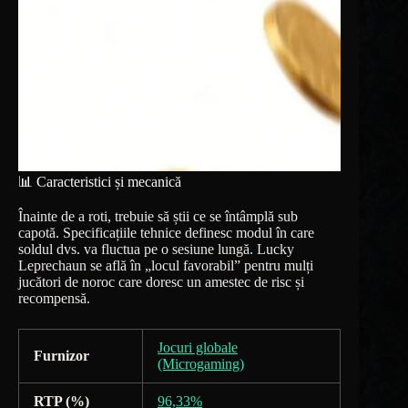
📊 Caracteristici și mecanică
Înainte de a roti, trebuie să știi ce se întâmplă sub
capotă. Specificațiile tehnice definesc modul în care
soldul dvs. va fluctua pe o sesiune lungă. Lucky
Leprechaun se află în „locul favorabil” pentru mulți
jucători de noroc care doresc un amestec de risc și
recompensă.
Jocuri globale
Furnizor
(Microgaming)
RTP (%)
96,33%