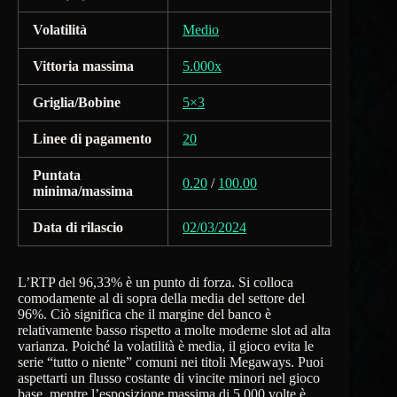
Volatilità
Medio
Vittoria massima
5.000x
Griglia/Bobine
5×3
Linee di pagamento
20
Puntata
0.20
/
100.00
minima/massima
Data di rilascio
02/03/2024
L’RTP del 96,33% è un punto di forza. Si colloca
comodamente al di sopra della media del settore del
96%. Ciò significa che il margine del banco è
relativamente basso rispetto a molte moderne slot ad alta
varianza. Poiché la volatilità è media, il gioco evita le
serie “tutto o niente” comuni nei titoli Megaways. Puoi
aspettarti un flusso costante di vincite minori nel gioco
base, mentre l’esposizione massima di 5.000 volte è