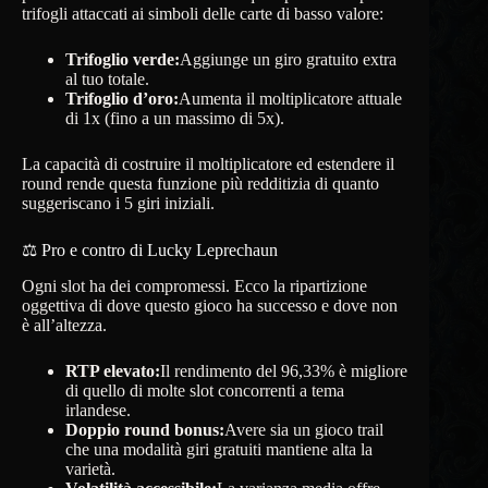
trifogli attaccati ai simboli delle carte di basso valore:
Trifoglio verde:
Aggiunge un giro gratuito extra
al tuo totale.
Trifoglio d’oro:
Aumenta il moltiplicatore attuale
di 1x (fino a un massimo di 5x).
La capacità di costruire il moltiplicatore ed estendere il
round rende questa funzione più redditizia di quanto
suggeriscano i 5 giri iniziali.
⚖️ Pro e contro di Lucky Leprechaun
Ogni slot ha dei compromessi. Ecco la ripartizione
oggettiva di dove questo gioco ha successo e dove non
è all’altezza.
RTP elevato:
Il rendimento del 96,33% è migliore
di quello di molte slot concorrenti a tema
irlandese.
Doppio round bonus:
Avere sia un gioco trail
che una modalità giri gratuiti mantiene alta la
varietà.