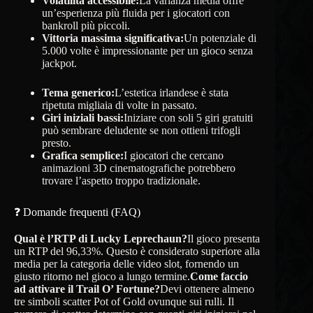
Volatilità accessibile:
La varianza media offre
un’esperienza più fluida per i giocatori con
bankroll più piccoli.
Vittoria massima significativa:
Un potenziale di
5.000 volte è impressionante per un gioco senza
jackpot.
Tema generico:
L’estetica irlandese è stata
ripetuta migliaia di volte in passato.
Giri iniziali bassi:
Iniziare con soli 5 giri gratuiti
può sembrare deludente se non ottieni trifogli
presto.
Grafica semplice:
I giocatori che cercano
animazioni 3D cinematografiche potrebbero
trovare l’aspetto troppo tradizionale.
❓ Domande frequenti (FAQ)
Qual è l’RTP di Lucky Leprechaun?
Il gioco presenta
un RTP del 96,33%. Questo è considerato superiore alla
media per la categoria delle video slot, fornendo un
giusto ritorno nel gioco a lungo termine.
Come faccio
ad attivare il Trail O’ Fortune?
Devi ottenere almeno
tre simboli scatter Pot of Gold ovunque sui rulli. Il