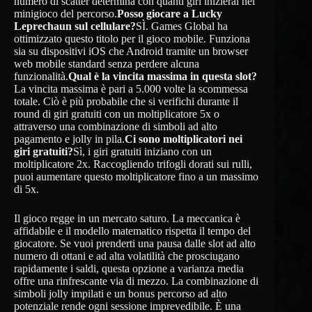
numero di scatter determina con quanti giri inizierai nel
minigioco del percorso.
Posso giocare a Lucky
Leprechaun sul cellulare?
SÌ. Games Global ha
ottimizzato questo titolo per il gioco mobile. Funziona
sia su dispositivi iOS che Android tramite un browser
web mobile standard senza perdere alcuna
funzionalità.
Qual è la vincita massima in questa slot?
La vincita massima è pari a 5.000 volte la scommessa
totale. Ciò è più probabile che si verifichi durante il
round di giri gratuiti con un moltiplicatore 5x o
attraverso una combinazione di simboli ad alto
pagamento e jolly in pila.
Ci sono moltiplicatori nei
giri gratuiti?
Sì, i giri gratuiti iniziano con un
moltiplicatore 2x. Raccogliendo trifogli dorati sui rulli,
puoi aumentare questo moltiplicatore fino a un massimo
di 5x.
Il gioco regge in un mercato saturo. La meccanica è
affidabile e il modello matematico rispetta il tempo del
giocatore. Se vuoi prenderti una pausa dalle slot ad alto
numero di ottani e ad alta volatilità che prosciugano
rapidamente i saldi, questa opzione a varianza media
offre una rinfrescante via di mezzo. La combinazione di
simboli jolly impilati e un bonus percorso ad alto
potenziale rende ogni sessione imprevedibile. È una