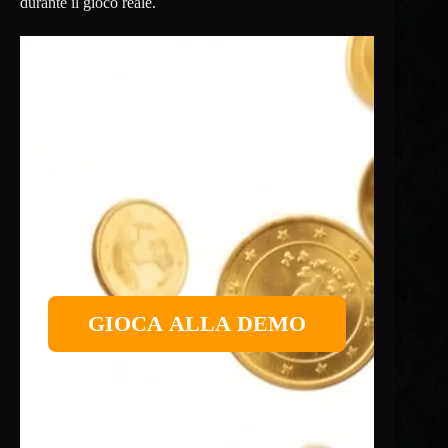
durante il gioco reale.
GIOCA ALLA DEMO