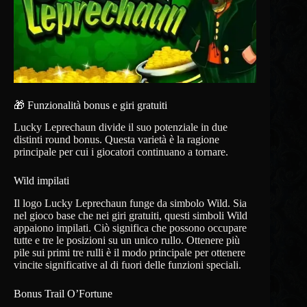
🎁 Funzionalità bonus e giri gratuiti
Lucky Leprechaun divide il suo potenziale in due
distinti round bonus. Questa varietà è la ragione
principale per cui i giocatori continuano a tornare.
Wild impilati
Il logo Lucky Leprechaun funge da simbolo Wild. Sia
nel gioco base che nei giri gratuiti, questi simboli Wild
appaiono impilati. Ciò significa che possono occupare
tutte e tre le posizioni su un unico rullo. Ottenere più
pile sui primi tre rulli è il modo principale per ottenere
vincite significative al di fuori delle funzioni speciali.
Bonus Trail O’Fortune