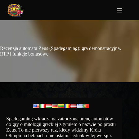
Recenzja automatu Zeus (Spadegaming): gra demonstracyjna,
RTP i funkcje bonusowe
Spadegaming wkracza na zatłoczoną arenę automatów
do gry o mitologii greckiej z tytułem o nazwie po prostu
Zeus. To nie pierwszy raz, kiedy widzimy Króla
Olimpu na bębnach i nie ostatni. Jednak w tej wersji z