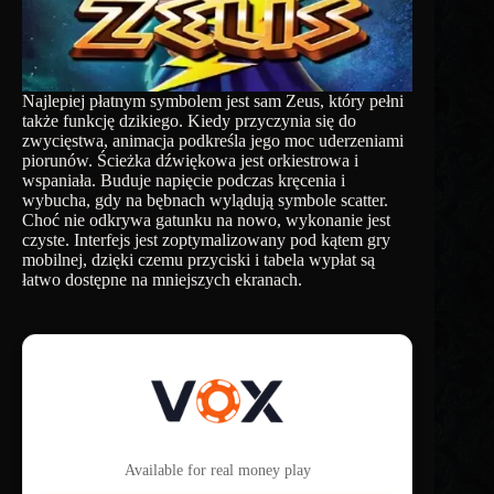
Najlepiej płatnym symbolem jest sam Zeus, który pełni
także funkcję dzikiego. Kiedy przyczynia się do
zwycięstwa, animacja podkreśla jego moc uderzeniami
piorunów. Ścieżka dźwiękowa jest orkiestrowa i
wspaniała. Buduje napięcie podczas kręcenia i
wybucha, gdy na bębnach wylądują symbole scatter.
Choć nie odkrywa gatunku na nowo, wykonanie jest
czyste. Interfejs jest zoptymalizowany pod kątem gry
mobilnej, dzięki czemu przyciski i tabela wypłat są
łatwo dostępne na mniejszych ekranach.
Available for real money play