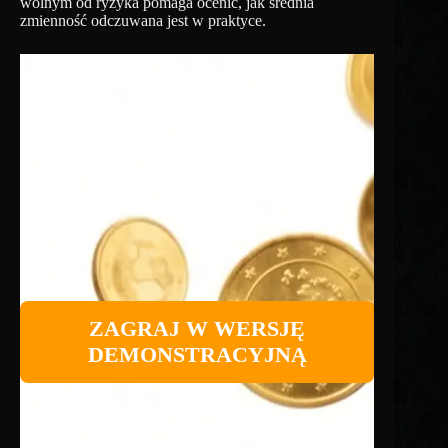
wolnym od ryzyka pomaga ocenić, jak średnia
zmienność odczuwana jest w praktyce.
ZAGRAJ W WERSJĘ
DEMONSTRACYJNĄ