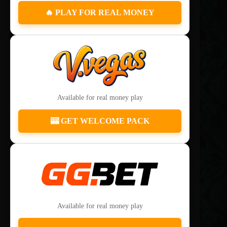
🔥 PLAY FOR REAL MONEY
Available for real money play
🎰 GET WELCOME PACK
Available for real money play