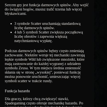
Sercem gry jest funkcja darmowych spinów. Aby wejść
do świątyni bogów, musisz trafić trzema lub więcej
błyskawicami.
3 symbole Scatter uruchamiają standardową
liczbę darmowych spinów.
4 lub 5 symboli Scatter zwiększa początkową
liczbę obrotów i zapewnia większą
natychmiastową wypłatę.
Podczas darmowych spinów bębny często zmieniają
zachowanie. Niektóre wersje tej mechaniki zawierają
lepkie symbole Wild lub zwiększone mnożniki, które
mają zastosowanie do każdej wygranej z udziałem
symbolu Zeusa. W tym miejscu średnia zmienność
skłania się w stronę „wysokiej”, ponieważ funkcję
można ponownie uruchomić, umieszczając więcej
symboli scatter w trakcie rundy.
Funkcja hazardu
Dla graczy, którzy chcą zwiększyć stawki,
Spadegaming często oferuje mechanikę hazardu. Po