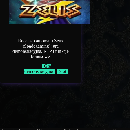
Recenzja automatu Zeus
(Spadegaming): gra
demonstracyjna, RTP i funkcje
bonusowe
Gra
demonstracyjna
Slot