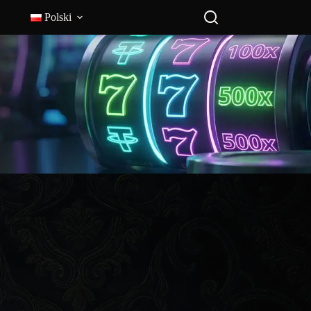
Polski