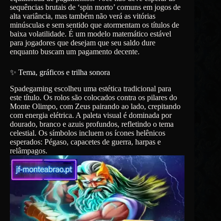
sequências brutais de ‘spin morto’ comuns em jogos de
alta variância, mas também não verá as vitórias
minúsculas e sem sentido que atormentam os títulos de
baixa volatilidade. É um modelo matemático estável
para jogadores que desejam que seu saldo dure
enquanto buscam um pagamento decente.
✨ Tema, gráficos e trilha sonora
Spadegaming escolheu uma estética tradicional para
este título. Os rolos são colocados contra os pilares do
Monte Olimpo, com Zeus pairando ao lado, crepitando
com energia elétrica. A paleta visual é dominada por
dourado, branco e azuis profundos, refletindo o tema
celestial. Os símbolos incluem os ícones helênicos
esperados: Pégaso, capacetes de guerra, harpas e
relâmpagos.