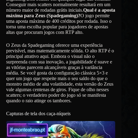
Conseguir mais scatters normalmente resultará em um
número maior de rodadas grátis iniciais.
Qual é a aposta
máxima para Zeus (Spadegaming)?
O jogo permite
uma aposta máxima de 400 créditos por rodada. Isso o
torna uma escolha popular para jogadores de apostas
altas que procuram jogos com RTP alto.
O Zeus da Spadegaming oferece uma experiência
previsível, mas matematicamente sólida. O alto RTP é o
principal atrativo aqui. Embora o visual não o
surpreenda com sua inovação, a jogabilidade é suave e
as vitórias parecem alcançáveis ​​graças à variância
média. Se você gosta da configuração clássica 5×3 e
quer um jogo que respeite mais o seu saldo do que o
monstro médio de alta volatilidade, esta versão do Zeus
vale algumas centenas de giros. Fique de olho nesses
scatters; o verdadeiro poder do jogo só se manifesta
quando o raio atinge os tambores.
Capturas de tela dos caça-níqueis