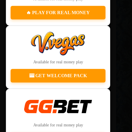
🔥 PLAY FOR REAL MONEY
Available for real money play
🎰 GET WELCOME PACK
Available for real money play