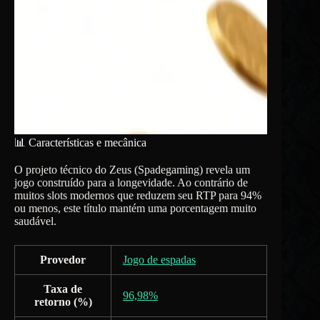
📊 Características e mecânica
O projeto técnico do Zeus (Spadegaming) revela um
jogo construído para a longevidade. Ao contrário de
muitos slots modernos que reduzem seu RTP para 94%
ou menos, este título mantém uma porcentagem muito
saudável.
Provedor
Jogo de espadas
Taxa de
96,98%
retorno (%)