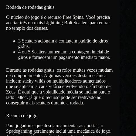
Rodada de rodadas grátis
O núcleo do jogo é o recurso Free Spins. Você precisa
acertar três ou mais Lightning Bolt Scatters para entrar
no templo dos deuses.
3 Scatters acionam a contagem padrão de giros
grátis.
4 ou 5 Scatters aumentam a contagem inicial de
giros e fornecem um pagamento imediato maior.
Durante as rodadas grátis, os rolos muitas vezes mudam
de comportamento. Algumas versões desta mecânica
incluem sticky wilds ou multiplicadores aumentados
que se aplicam a cada vitória envolvendo o símbolo de
Zeus. É aqui que a volatilidade média se inclina para o
lado “alto”, já que o recurso pode ser reativado ao
conseguir mais scatters durante a rodada.
Recurso de jogo
Para jogadores que desejam aumentar as apostas, o
Spadegaming geralmente inclui uma mecânica de jogo.