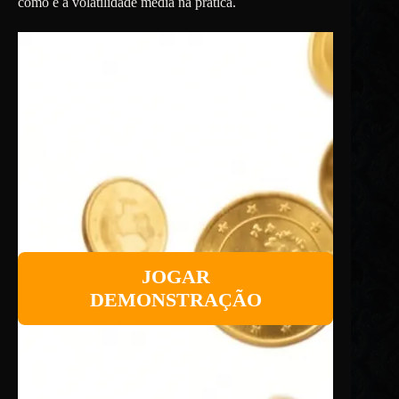
como é a volatilidade média na prática.
JOGAR
DEMONSTRAÇÃO