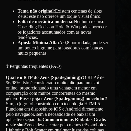
Tema não original:
Existem centenas de slots
Zeus; este não oferece um toque visual único.
Falta de mecânica moderna:
Nenhum recurso
Cascading Reels ou Hold & Win pode aborrecer
os jogadores acostumados com as novas
tendências.
Aposta Mínima Alta:
A 0,8 por rodada, pode ser
um pouco íngreme para jogadores com bancas
muito pequenas.
❓ Perguntas frequentes (FAQ)
Qual é o RTP do Zeus (Spadegaming)?
O RTP é de
96,98%. Isto é considerado muito alto para um slot
online, proporcionando uma vantagem menor em
comparação com muitos concorrentes do mesmo
gênero.
Posso jogar Zeus (Spadegaming) no celular?
Sim, o jogo foi construído com tecnologia HTML5.
Funciona em dispositivos iOS e Android diretamente
pelo navegador, sem a necessidade de baixar um
aplicativo separado.
Como aciono as Rodadas Grátis
neste slot?
Você deve acertar pelo menos três símbolos
Lightning Bolt Scatter em qualquer lugar das colunas.