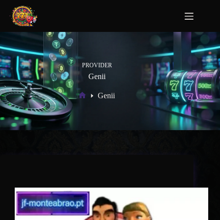
PROVIDER
Genii
Genii