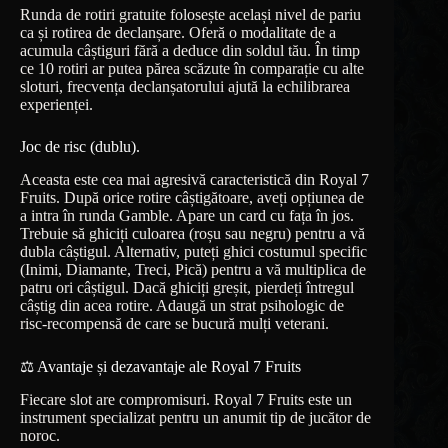
Runda de rotiri gratuite folosește același nivel de pariu
ca și rotirea de declanșare. Oferă o modalitate de a
acumula câștiguri fără a deduce din soldul tău. În timp
ce 10 rotiri ar putea părea scăzute în comparație cu alte
sloturi, frecvența declanșatorului ajută la echilibrarea
experienței.
Joc de risc (dublu).
Aceasta este cea mai agresivă caracteristică din Royal 7
Fruits. După orice rotire câștigătoare, aveți opțiunea de
a intra în runda Gamble. Apare un card cu fața în jos.
Trebuie să ghiciți culoarea (roșu sau negru) pentru a vă
dubla câștigul. Alternativ, puteți ghici costumul specific
(Inimi, Diamante, Treci, Pică) pentru a vă multiplica de
patru ori câștigul. Dacă ghiciți greșit, pierdeți întregul
câștig din acea rotire. Adaugă un strat psihologic de
risc-recompensă de care se bucură mulți veterani.
⚖️ Avantaje și dezavantaje ale Royal 7 Fruits
Fiecare slot are compromisuri. Royal 7 Fruits este un
instrument specializat pentru un anumit tip de jucător de
noroc.