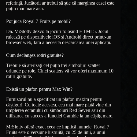
referință. Jucătorii ar trebui să știe că marginea casei este
puțin mai mare aici.
Pot juca Royal 7 Fruits pe mobil?
Da. MrSlotty dezvoltă jocuri folosind HTML5. Jocul
rulează pe dispozitivele iOS și Android direct printr-un
browser web, fără a necesita descărcarea unei aplicații.
Cum declanșez rotiri gratuite?
Trebuie să aterizați cel puțin trei simboluri scatter
oriunde pe role. Cinci scatters vă vor oferi maximum 10
rotiri gratuite.
Există un plafon pentru Max Win?
Furnizorul nu a specificat un plafon maxim pentru
câștiguri. Cu toate acestea, cea mai mare plată vine din
umplerea ecranului cu simboluri Red Seven sau din
utilizarea cu succes a funcției Gamble la un câștig mare.
MrSlotty oferă exact ceea ce implică numele. Royal 7
Fruits este o versiune lustruită, cu 25 de linii, a unui