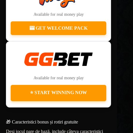
Available for real money play
🎰 GET WELCOME PACK
Available for real money play
⭐ START WINNING NOW
🎁 Caracteristici bonus și rotiri gratuite
Deși jocul pare de bază, include câteva caracteristici