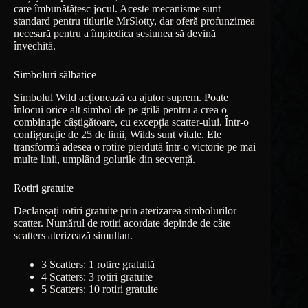
care îmbunătățesc jocul. Aceste mecanisme sunt
standard pentru titlurile MrSlotty, dar oferă profunzimea
necesară pentru a împiedica sesiunea să devină
învechită.
Simboluri sălbatice
Simbolul Wild acționează ca ajutor suprem. Poate
înlocui orice alt simbol de pe grilă pentru a crea o
combinație câștigătoare, cu excepția scatter-ului. Într-o
configurație de 25 de linii, Wilds sunt vitale. Ele
transformă adesea o rotire pierdută într-o victorie pe mai
multe linii, umplând golurile din secvență.
Rotiri gratuite
Declanșați rotiri gratuite prin aterizarea simbolurilor
scatter. Numărul de rotiri acordate depinde de câte
scatters aterizează simultan.
3 Scatters: 1 rotire gratuită
4 Scatters: 3 rotiri gratuite
5 Scatters: 10 rotiri gratuite