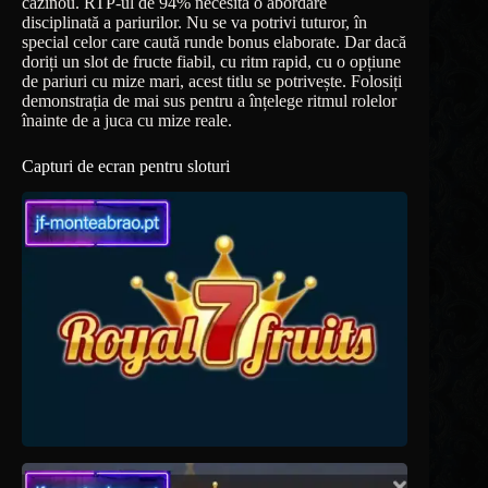
cazinou. RTP-ul de 94% necesită o abordare
disciplinată a pariurilor. Nu se va potrivi tuturor, în
special celor care caută runde bonus elaborate. Dar dacă
doriți un slot de fructe fiabil, cu ritm rapid, cu o opțiune
de pariuri cu mize mari, acest titlu se potrivește. Folosiți
demonstrația de mai sus pentru a înțelege ritmul rolelor
înainte de a juca cu mize reale.
Capturi de ecran pentru sloturi