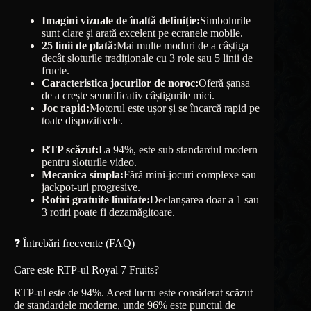
Imagini vizuale de înaltă definiție:
Simbolurile
sunt clare și arată excelent pe ecranele mobile.
25 linii de plată:
Mai multe moduri de a câștiga
decât sloturile tradiționale cu 3 role sau 5 linii de
fructe.
Caracteristica jocurilor de noroc:
Oferă șansa
de a crește semnificativ câștigurile mici.
Joc rapid:
Motorul este ușor și se încarcă rapid pe
toate dispozitivele.
RTP scăzut:
La 94%, este sub standardul modern
pentru sloturile video.
Mecanica simpla:
Fără mini-jocuri complexe sau
jackpot-uri progresive.
Rotiri gratuite limitate:
Declanșarea doar a 1 sau
3 rotiri poate fi dezamăgitoare.
❓ Întrebări frecvente (FAQ)
Care este RTP-ul Royal 7 Fruits?
RTP-ul este de 94%. Acest lucru este considerat scăzut
de standardele moderne, unde 96% este punctul de