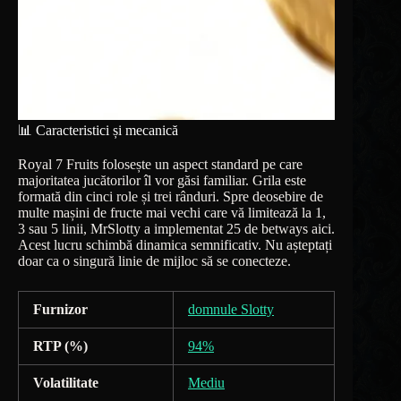
📊 Caracteristici și mecanică
Royal 7 Fruits folosește un aspect standard pe care
majoritatea jucătorilor îl vor găsi familiar. Grila este
formată din cinci role și trei rânduri. Spre deosebire de
multe mașini de fructe mai vechi care vă limitează la 1,
3 sau 5 linii, MrSlotty a implementat 25 de betways aici.
Acest lucru schimbă dinamica semnificativ. Nu așteptați
doar ca o singură linie de mijloc să se conecteze.
Furnizor
domnule Slotty
RTP (%)
94%
Volatilitate
Mediu