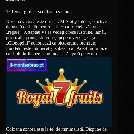
✨ Temă, grafică și coloană sonoră
Direcția vizuală este directă. MrSlotty folosește active
de înaltă definiție pentru a face ca fructele să arate
„regale”. Așteptați-vă să vedeți cireșe lustruite, lămâi,
portocale, prune, struguri și pepeni verzi. „7” și
„Clopoțelul” acționează ca pictograme premium.
Fundalul este întunecat și subestimat. Acest lucru face
ca simbolurile neon-luminoase să apară pe ecran.
Coloana sonoră este la fel de minimalistă. Dispune de