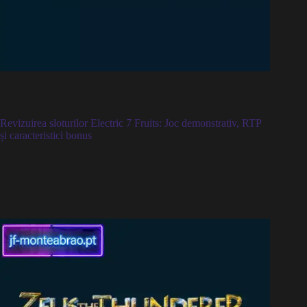
Revizuirea sloturilor Electric 7 Fruits: Joc demonstrativ, RTP
și caracteristici bonus