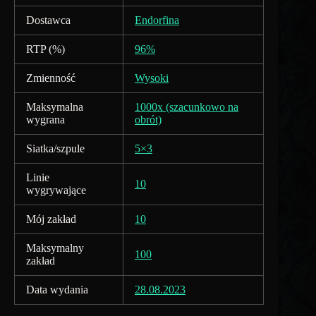
Dostawca
Endorfina
RTP (%)
96%
Zmienność
Wysoki
Maksymalna
1000x (szacunkowo na
wygrana
obrót)
Siatka/szpule
5×3
Linie
10
wygrywające
Mój zakład
10
Maksymalny
100
zakład
Data wydania
28.08.2023