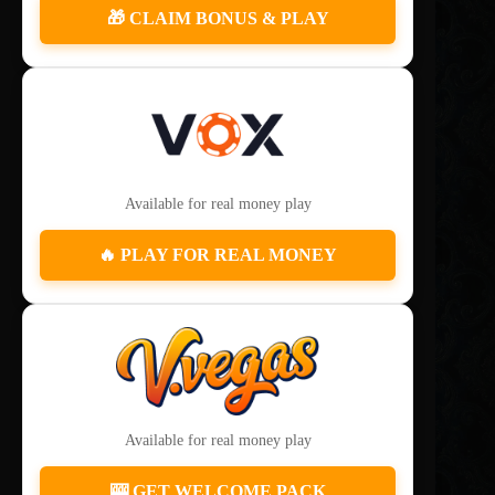
🎁 CLAIM BONUS & PLAY
Available for real money play
🔥 PLAY FOR REAL MONEY
Available for real money play
🎰 GET WELCOME PACK