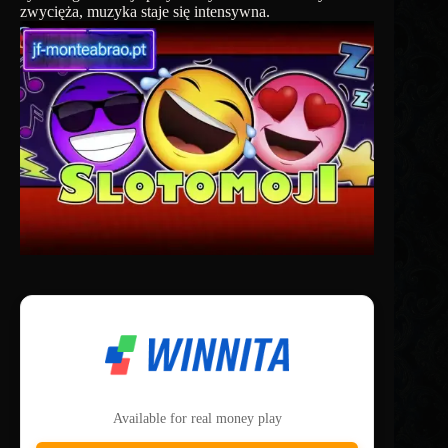
zwycięża, muzyka staje się intensywna.
Available for real money play