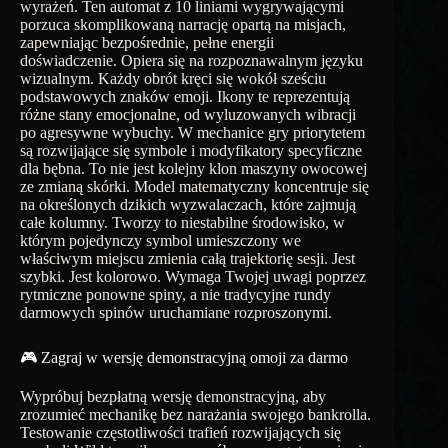
wyrażeń. Ten automat z 10 liniami wygrywającymi
porzuca skomplikowaną narrację opartą na misjach,
zapewniając bezpośrednie, pełne energii
doświadczenie. Opiera się na rozpoznawalnym języku
wizualnym. Każdy obrót kręci się wokół sześciu
podstawowych znaków emoji. Ikony te reprezentują
różne stany emocjonalne, od wyluzowanych wibracji
po agresywne wybuchy. W mechanice gry priorytetem
są rozwijające się symbole i modyfikatory specyficzne
dla bębna. To nie jest kolejny klon maszyny owocowej
ze zmianą skórki. Model matematyczny koncentruje się
na określonych dzikich wyzwalaczach, które zajmują
całe kolumny. Tworzy to niestabilne środowisko, w
którym pojedynczy symbol umieszczony we
właściwym miejscu zmienia całą trajektorię sesji. Jest
szybki. Jest kolorowo. Wymaga Twojej uwagi poprzez
rytmiczne ponowne spiny, a nie tradycyjne rundy
darmowych spinów uruchamiane rozproszonymi.
🎮 Zagraj w wersję demonstracyjną omoji za darmo
Wypróbuj bezpłatną wersję demonstracyjną, aby
zrozumieć mechanikę bez narażania swojego bankrolla.
Testowanie częstotliwości trafień rozwijających się