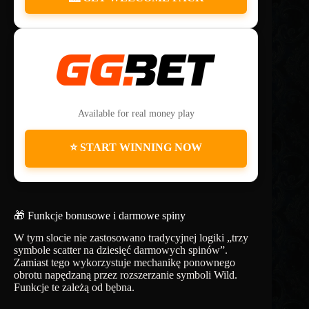
Available for real money play
⭐ START WINNING NOW
🎁 Funkcje bonusowe i darmowe spiny
W tym slocie nie zastosowano tradycyjnej logiki „trzy
symbole scatter na dziesięć darmowych spinów”.
Zamiast tego wykorzystuje mechanikę ponownego
obrotu napędzaną przez rozszerzanie symboli Wild.
Funkcje te zależą od bębna.