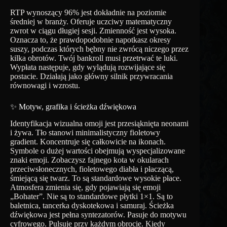
RTP wynoszący 96% jest dokładnie na poziomie
średniej w branży. Oferuje uczciwy matematyczny
zwrot w ciągu długiej sesji. Zmienność jest wysoka.
Oznacza to, że prawdopodobnie napotkasz okresy
suszy, podczas których bębny nie zwrócą niczego przez
kilka obrotów. Twój bankroll musi przetrwać te luki.
Wypłata następuje, gdy wylądują rozwijające się
postacie. Działają jako główny silnik przywracania
równowagi i wzrostu.
✨ Motyw, grafika i ścieżka dźwiękowa
Identyfikacja wizualna omoji jest przesiąknięta neonami
i żywa. Tło stanowi minimalistyczny fioletowy
gradient. Koncentruje się całkowicie na ikonach.
Symbole o dużej wartości obejmują wyspecjalizowane
znaki emoji. Zobaczysz fajnego kota w okularach
przeciwsłonecznych, fioletowego diabła i płaczącą,
śmiejącą się twarz. To są standardowe wysokie płace.
Atmosfera zmienia się, gdy pojawiają się emoji
„Bohater”. Nie są to standardowe płytki 1×1. Są to
baletnica, tancerka dyskotekowa i samuraj. Ścieżka
dźwiękowa jest pełna syntezatorów. Pasuje do motywu
cyfrowego. Pulsuje przy każdym obrocie. Kiedy