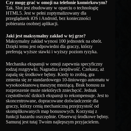
Czy mogę grać w omoji na telefonie komórkowym?
Tak. Slot jest zbudowany w oparciu o technologię
HTML5. Jest w pełni zoptymalizowany dla
przeglądarek iOS i Android, bez konieczności
pobierania osobnej aplikacji.
Jaki jest maksymalny zakład w tej grze?
Maksymalny zakład wynosi 100 jednostek na obrót.
Dzięki temu jest odpowiedni dla graczy, którzy
preferują wyższe stawki i wyższy poziom ryzyka.
Mechanika ekspansji w omoji zapewnia specyficzny
rodzaj rozgrywki. Nagradza cierpliwość. Czekasz, aż
zapalą się środkowe bębny. Kiedy to zrobią, gra
zmienia się ze standardowego 10-liniowego automatu w
wysokooktanową maszynę mnożącą. Brak bonusu za
rozproszenie może niektórych zniechęcić. Jednak
częstotliwość dzikich ekspansji to rekompensuje. Jest to
skoncentrowane, dopracowane doświadczenie dla
graczy, którzy cenią mechaniczną przejrzystość od
skomplikowanych map bonusowych. Korzystaj z
funkcji hazardu oszczędnie. Obserwuj środkowe bębny.
Samuraj jest tutaj Twoim najlepszym przyjacielem.