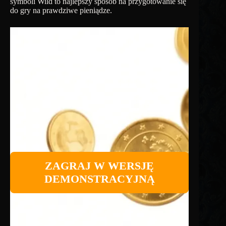
symboli Wild to najlepszy sposób na przygotowanie się
do gry na prawdziwe pieniądze.
ZAGRAJ W WERSJĘ
DEMONSTRACYJNĄ