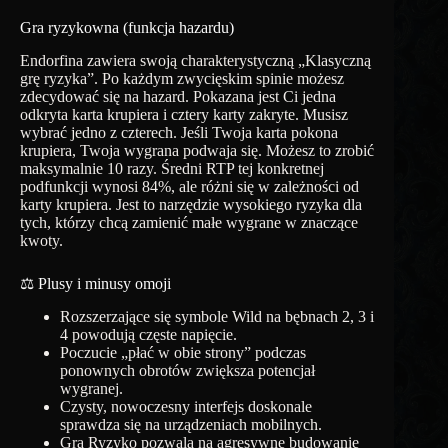
Gra ryzykowna (funkcja hazardu)
Endorfina zawiera swoją charakterystyczną „Klasyczną
grę ryzyka”. Po każdym zwycięskim spinie możesz
zdecydować się na hazard. Pokazana jest Ci jedna
odkryta karta krupiera i cztery karty zakryte. Musisz
wybrać jedno z czterech. Jeśli Twoja karta pokona
krupiera, Twoja wygrana podwaja się. Możesz to zrobić
maksymalnie 10 razy. Średni RTP tej konkretnej
podfunkcji wynosi 84%, ale różni się w zależności od
karty krupiera. Jest to narzędzie wysokiego ryzyka dla
tych, którzy chcą zamienić małe wygrane w znaczące
kwoty.
⚖️ Plusy i minusy omoji
Rozszerzające się symbole Wild na bębnach 2, 3 i
4 powodują częste napięcie.
Poczucie „płać w obie strony” podczas
ponownych obrotów zwiększa potencjał
wygranej.
Czysty, nowoczesny interfejs doskonale
sprawdza się na urządzeniach mobilnych.
Gra Ryzyko pozwala na agresywne budowanie