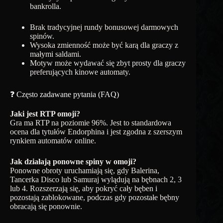
bankrolla.
Brak tradycyjnej rundy bonusowej darmowych
spinów.
Wysoka zmienność może być karą dla graczy z
małymi saldami.
Motyw może wydawać się zbyt prosty dla graczy
preferujących kinowe automaty.
❓ Często zadawane pytania (FAQ)
Jaki jest RTP omoji?
Gra ma RTP na poziomie 96%. Jest to standardowa
ocena dla tytułów Endorphina i jest zgodna z szerszym
rynkiem automatów online.
Jak działają ponowne spiny w omoji?
Ponowne obroty uruchamiają się, gdy Balerina,
Tancerka Disco lub Samuraj wylądują na bębnach 2, 3
lub 4. Rozszerzają się, aby pokryć cały bęben i
pozostają zablokowane, podczas gdy pozostałe bębny
obracają się ponownie.