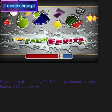
Więcej recenzji automatów Fresh Fruits: gra demonstracyjna,
funkcje RTP i bonusowe