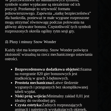
symbole scatter wypłacane są niezależnie od ich
pozycji. Przełamuje to sztywność formatu
jednowierszowego. Zapewnia „siatkę bezpieczeństwa”
dla bankrolla, ponieważ te małe wygrane rozproszone
mogą utrzymać równowagę podczas polowania na
główny aktywator bonusu. Częstotliwość tych symboli
rozproszonych określa ogólny rytm sesji gry.
⚖️ Plusy i minusy Snow Wonder
Każdy slot ma kompromisy. Snow Wonder poświęca
złożoność wizualną na rzecz mechanicznego ustawiania
ostrości.
Bezprecedensowa dodatkowa objętość:
Szansa
na rozegranie 820 gier bonusowych jest
rzadkością w grach 3-bębnowych.
Prostota mechaniczna:
Łatwe śledzenie
wygranych i przegranych bez skomplikowanej
tabeli wypłat.
Niski próg wejścia:
Minimalny zakład 0,01 jest
idealny do swobodnej gry.
Czysta estetyka:
Żadnych rozpraszających
animacji i natrętnych wyskakujących okienek.