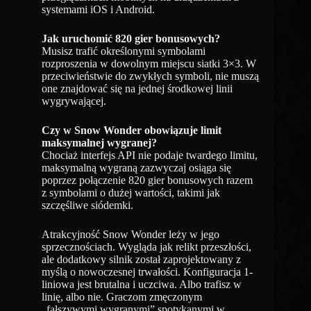
systemami iOS i Android.
Jak uruchomić 820 gier bonusowych?
Musisz trafić określonymi symbolami
rozproszenia w dowolnym miejscu siatki 3×3. W
przeciwieństwie do zwykłych symboli, nie muszą
one znajdować się na jednej środkowej linii
wygrywającej.
Czy w Snow Wonder obowiązuje limit
maksymalnej wygranej?
Chociaż interfejs API nie podaje twardego limitu,
maksymalną wygraną zazwyczaj osiąga się
poprzez połączenie 820 gier bonusowych razem
z symbolami o dużej wartości, takimi jak
szczęśliwe siódemki.
Atrakcyjność Snow Wonder leży w jego
sprzecznościach. Wygląda jak relikt przeszłości,
ale dodatkowy silnik został zaprojektowany z
myślą o nowoczesnej trwałości. Konfiguracja 1-
liniowa jest brutalna i uczciwa. Albo trafisz w
linię, albo nie. Graczom zmęczonym
„fałszywymi wygranymi” spotykanymi w