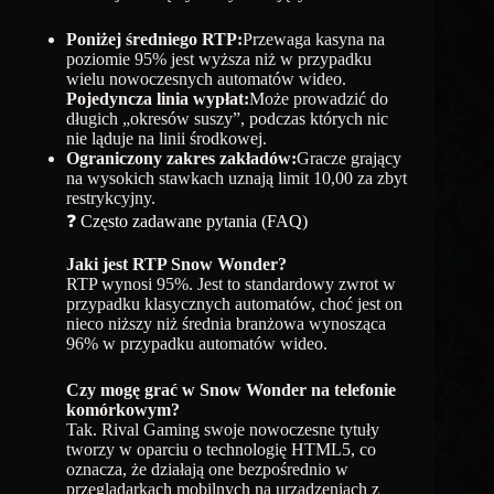
Poniżej średniego RTP:
Przewaga kasyna na
poziomie 95% jest wyższa niż w przypadku
wielu nowoczesnych automatów wideo.
Pojedyncza linia wypłat:
Może prowadzić do
długich „okresów suszy”, podczas których nic
nie ląduje na linii środkowej.
Ograniczony zakres zakładów:
Gracze grający
na wysokich stawkach uznają limit 10,00 za zbyt
restrykcyjny.
❓ Często zadawane pytania (FAQ)
Jaki jest RTP Snow Wonder?
RTP wynosi 95%. Jest to standardowy zwrot w
przypadku klasycznych automatów, choć jest on
nieco niższy niż średnia branżowa wynosząca
96% w przypadku automatów wideo.
Czy mogę grać w Snow Wonder na telefonie
komórkowym?
Tak. Rival Gaming swoje nowoczesne tytuły
tworzy w oparciu o technologię HTML5, co
oznacza, że ​​działają one bezpośrednio w
przeglądarkach mobilnych na urządzeniach z