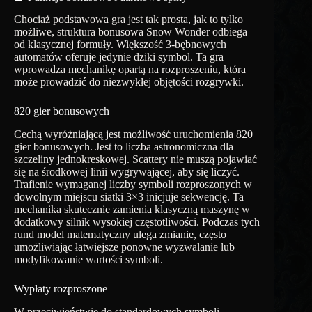
Chociaż podstawowa gra jest tak prosta, jak to tylko
możliwe, struktura bonusowa Snow Wonder odbiega
od klasycznej formuły. Większość 3-bębnowych
automatów oferuje jedynie dziki symbol. Ta gra
wprowadza mechanikę opartą na rozproszeniu, która
może prowadzić do niezwykłej objętości rozgrywki.
820 gier bonusowych
Cechą wyróżniającą jest możliwość uruchomienia 820
gier bonusowych. Jest to liczba astronomiczna dla
szczeliny jednokreskowej. Scattery nie muszą pojawiać
się na środkowej linii wygrywającej, aby się liczyć.
Trafienie wymaganej liczby symboli rozproszonych w
dowolnym miejscu siatki 3×3 inicjuje sekwencję. Ta
mechanika skutecznie zamienia klasyczną maszynę w
dodatkowy silnik wysokiej częstotliwości. Podczas tych
rund model matematyczny ulega zmianie, często
umożliwiając łatwiejsze ponowne wyzwalanie lub
modyfikowanie wartości symboli.
Wypłaty rozproszone
W przeciwieństwie do standardowych symboli,