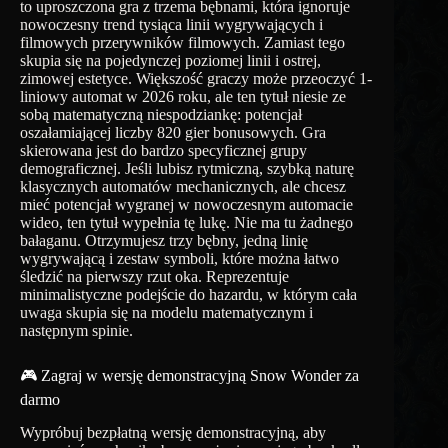
to uproszczona gra z trzema bębnami, która ignoruje
nowoczesny trend tysiąca linii wygrywających i
filmowych przerywników filmowych. Zamiast tego
skupia się na pojedynczej poziomej linii i ostrej,
zimowej estetyce. Większość graczy może przeoczyć 1-
liniowy automat w 2026 roku, ale ten tytuł niesie ze
sobą matematyczną niespodziankę: potencjał
oszałamiającej liczby 820 gier bonusowych. Gra
skierowana jest do bardzo specyficznej grupy
demograficznej. Jeśli lubisz rytmiczną, szybką naturę
klasycznych automatów mechanicznych, ale chcesz
mieć potencjał wygranej w nowoczesnym automacie
wideo, ten tytuł wypełnia tę lukę. Nie ma tu żadnego
bałaganu. Otrzymujesz trzy bębny, jedną linię
wygrywającą i zestaw symboli, które można łatwo
śledzić na pierwszy rzut oka. Reprezentuje
minimalistyczne podejście do hazardu, w którym cała
uwaga skupia się na modelu matematycznym i
następnym spinie.
🎮 Zagraj w wersję demonstracyjną Snow Wonder za
darmo
Wypróbuj bezpłatną wersję demonstracyjną, aby