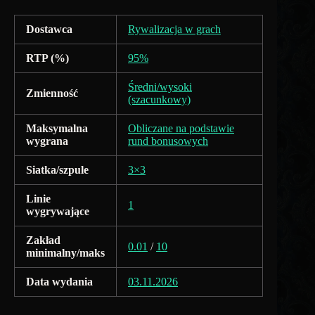
Dostawca
Rywalizacja w grach
RTP (%)
95%
Średni/wysoki
Zmienność
(szacunkowy)
Maksymalna
Obliczane na podstawie
wygrana
rund bonusowych
Siatka/szpule
3×3
Linie
1
wygrywające
Zakład
0.01
/
10
minimalny/maks
Data wydania
03.11.2026