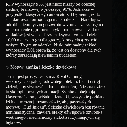
RTP wynoszący 95% jest nieco niższy od obecnej
średniej branżowej wynoszącej 96%. Jednakże w
przypadku klasycznego automatu z 3 bębnami jest to
standardowa konfiguracja matematyczna. Handlujesz
odrobiną teoretycznego zwrotu w zamian za szansę na
uruchomienie ogromnych cykli bonusowych. Zakres
zakładów jest wąski. Przy maksymalnym zakładzie
10,00 nie jest to gra dla graczy, którzy chcą zrzucić
tysiące. To gra grinderska. Niski minimalny zakład
wynoszący 0,01 sprawia, że ​​jest on dostępny dla tych,
którzy zarządzają niewielkim budżetem.
✨ Motyw, grafika i ścieżka dźwiękowa
Temat jest prosty. Jest zima. Rival Gaming
wykorzystało paletę lodowatego błękitu, bieli i ostrej
zieleni, aby stworzyć chłodną atmosferę. Nie znajdziesz
tu skomplikowanych animacji. Symbole obejmują
klasyczne batony, wiśnie i dzwonki, wszystkie poddane
lekkiej, mroźnej metamorfozie, aby pasowały do ​​
motywu „Cud śniegu”. Ścieżka dźwiękowa jest równie
minimalistyczna, zawiera efekty dźwiękowe dzwonka
wietrznego i mechaniczny stukot zatrzymujących się
bębnów.