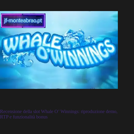
Recensione della slot Whale O’ Winnings: riproduzione demo,
RTP e funzionalità bonus