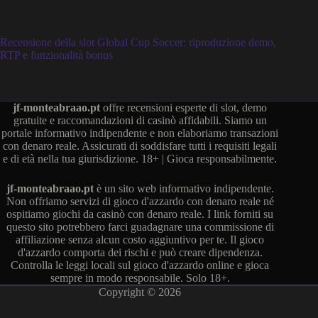
Recensione della slot Global Cup Soccer: riproduzione demo,
RTP e funzionalità bonus
jf-monteabraao.pt
offre recensioni esperte di slot, demo
gratuite e raccomandazioni di casinò affidabili. Siamo un
portale informativo indipendente e non elaboriamo transazioni
con denaro reale. Assicurati di soddisfare tutti i requisiti legali
e di età nella tua giurisdizione. 18+ | Gioca responsabilmente.
jf-monteabraao.pt
è un sito web informativo indipendente.
Non offriamo servizi di gioco d'azzardo con denaro reale né
ospitiamo giochi da casinò con denaro reale. I link forniti su
questo sito potrebbero farci guadagnare una commissione di
affiliazione senza alcun costo aggiuntivo per te. Il gioco
d'azzardo comporta dei rischi e può creare dipendenza.
Controlla le leggi locali sul gioco d'azzardo online e gioca
sempre in modo responsabile. Solo 18+.
Copyright © 2026