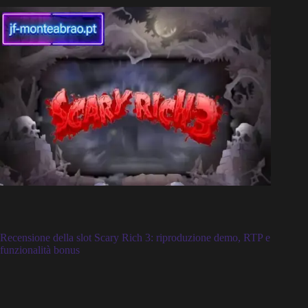
Recensione della slot Scary Rich 3: riproduzione demo, RTP e
funzionalità bonus