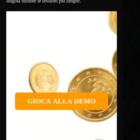
singola durante le sessioni più lunghe.
GIOCA ALLA DEMO