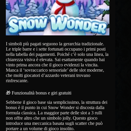
I simboli più pagati seguono la gerarchia tradizionale.
Le triple barre e i sette fortunati occupano i primi posti
nella tabella dei pagamenti. Poiché c’è solo una linea, la
chiarezza visiva è elevata. Sai esattamente quando hai
vinto prima ancora che il gioco evidenzi la vincita.
Manca il ‘sovraccarico sensoriale’ delle slot moderne,
che molti giocatori d’azzardo veterani trovano
rinfrescante.
🎁 Funzionalità bonus e giri gratuiti
Sebbene il gioco base sia semplicissimo, la struttura dei
bonus è il punto in cui Snow Wonder si discosta dalla
formula classica. La maggior parte delle slot a 3 rulli
non offre altro che un simbolo jolly. Questo gioco
introduce una meccanica basata sugli scatter che può
portare a un volume di gioco insolito.