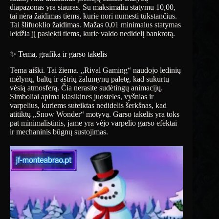
diapazonas yra siauras. Su maksimaliu statymu 10,00,
tai nėra žaidimas tiems, kurie nori numesti tūkstančius.
Tai šlifuoklio žaidimas. Mažas 0,01 minimalus statymas
leidžia jį pasiekti tiems, kurie valdo nedidelį bankrotą.
✨ Tema, grafika ir garso takelis
Tema aiški. Tai žiema. „Rival Gaming“ naudojo ledinių
mėlynų, baltų ir aštrių žalumynų paletę, kad sukurtų
vėsią atmosferą. Čia nerasite sudėtingų animacijų.
Simboliai apima klasikines juosteles, vyšnias ir
varpelius, kuriems suteiktas nedidelis šerkšnas, kad
atitiktų „Snow Wonder“ motyvą. Garso takelis yra toks
pat minimalistinis, jame yra vėjo varpelio garso efektai
ir mechaninis būgnų sustojimas.