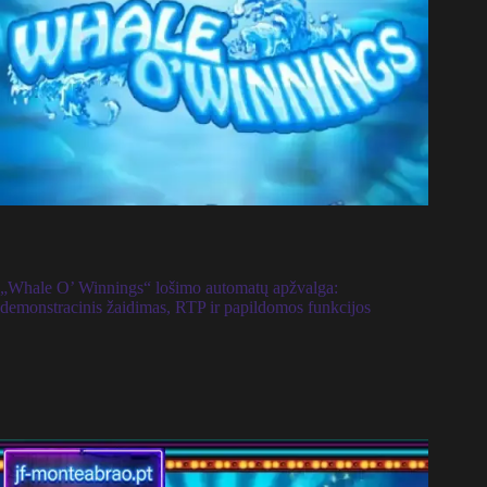
„Whale O’ Winnings“ lošimo automatų apžvalga:
demonstracinis žaidimas, RTP ir papildomos funkcijos