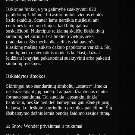
Išskirtinė funkcija yra galimybė suaktyvinti 820
papildomų žaidimų. Tai astronominis vienos eilutės
lizdo skaičius. Scatter’iams nereikia nusileisti ant
centrinės laimėjimo linijos, kad būtų galima
suskaičiuoti. Nukreipus reikiamą skaičių išsklaidytų
simbolių bet kurioje 3×3 tinklelio vietoje, seka
pradedama. Šis mechanikas efektyviai paverčia
klasikinę mašiną aukšto dažnio papildomu varikliu. Šių
raundų metu matematinis modelis keičiasi, dažnai
leidžiant lengviau pakartotinai suaktyvinti arba pakeisti
simbolių reikšmes.
Išsklaidytos išmokos
Skirtingai nuo standartinių simbolių, „scatter“ išmoka
neatsižvelgiant į jų padėtį. Tai pažeidžia vienos eilutės
formato standumą. Tai suteikia „apsauginį tinklą“
bankrotui, nes šie nedideli laimėjimai gali išlaikyti jūsų
balansą, kol ieškote pagrindinio premijos paleidimo. Šių
išsibarstymo dažnis lemia bendrą žaidimo sesijos ritmą.
⚖️ Snow Wonder privalumai ir trūkumai