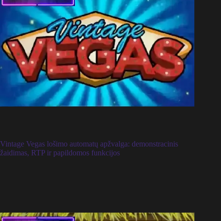
Vintage Vegas lošimo automatų apžvalga: demonstracinis
žaidimas, RTP ir papildomos funkcijos