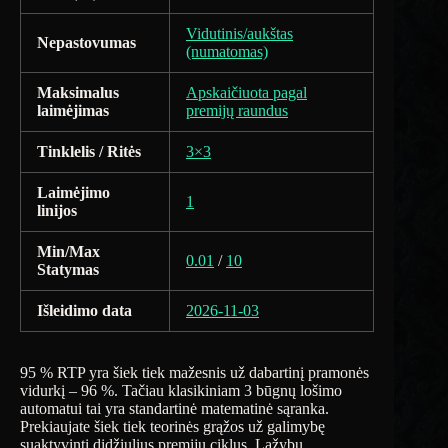
Vidutinis/aukštas
Nepastovumas
(numatomas)
Maksimalus
Apskaičiuota pagal
laimėjimas
premijų raundus
Tinklelis / Ritės
3×3
Laimėjimo
1
linijos
Min/Max
0.01
/
10
Statymas
Išleidimo data
2026-11-03
95 % RTP yra šiek tiek mažesnis už dabartinį pramonės
vidurkį – 96 %. Tačiau klasikiniam 3 būgnų lošimo
automatui tai yra standartinė matematinė sąranka.
Prekiaujate šiek tiek teorinės grąžos už galimybę
suaktyvinti didžiulius premijų ciklus. Lažybų