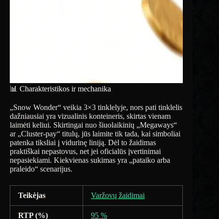
📊 Charakteristikos ir mechanika
„Snow Wonder“ veikia 3×3 tinklelyje, nors pati tinklelis
dažniausiai yra vizualinis konteineris, skirtas vienam
laimėti keliui. Skirtingai nuo šiuolaikinių „Megaways“
ar „Cluster-pay“ titulų, jūs laimite tik tada, kai simboliai
patenka tiksliai į vidurinę liniją. Dėl to žaidimas
praktiškai nepastovus, net jei oficialūs įvertinimai
nepasiekiami. Kiekvienas sukimas yra „pataiko arba
praleido“ scenarijus.
Teikėjas
Varžovų žaidimai
RTP (%)
95 %