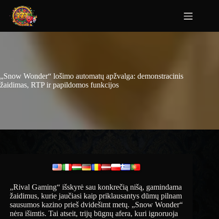
„Snow Wonder“ lošimo automatų apžvalga: demonstracinis
žaidimas, RTP ir papildomos funkcijos
„Rival Gaming“ išskyrė sau konkrečią nišą, gamindama
žaidimus, kurie jaučiasi kaip priklausantys dūmų pilnam
sausumos kazino prieš dvidešimt metų. „Snow Wonder“
nėra išimtis. Tai atseit, trijų būgnų afera, kuri ignoruoja