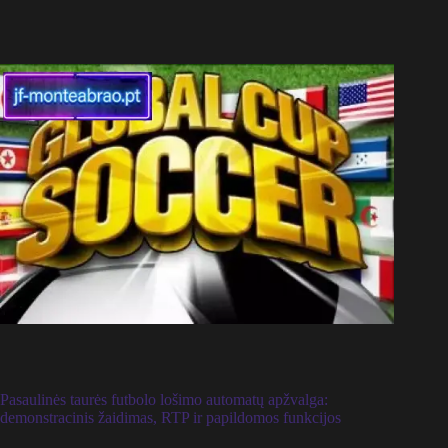
Pasaulinės taurės futbolo lošimo automatų apžvalga:
demonstracinis žaidimas, RTP ir papildomos funkcijos