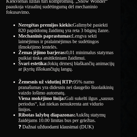
Kiekvienas lizdas turi kompromisų. „Snow Wonder“
paaukoja vizualinį sudėtingumą dėl mechaninio
fokusavimo.
Neregėtas premijos kiekis:
Galimybė pasiekti
820 papildomų žaidimų yra reta 3 būgnų žanre.
Mechaninis paprastumas:
Lengva sekti
laimėjimus ir pralaimėjimus be sudėtingos
išmokėjimo lentelės.
Žemas įėjimo barjeras:
0,01 minimalus statymas
puikiai tinka atsitiktiniam žaidimui.
Švari estetika:
Jokių dėmesį blaškančių animacijų
ar įkyrių iššokančiųjų langų.
Žemesnis už vidutinį RTP:
95% namo
pranašumas yra didesnis nei daugelio šiuolaikinių
vaizdo lošimo automatų.
Viena mokėjimo linija:
Gali sukelti ilgus „sausus
periodus“, kai niekas nenukrenta ant vidurio
linijos.
Ribotas lažybų diapazonas:
Aukštų statymų
žaidėjams 10.00 limitas bus per griežtas.
❓ Dažnai užduodami klausimai (DUK)