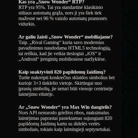
Kas yra „Snow Wonder“ RTP?
RTP yra 95%. Tai yra standartinė klasikinio
stiliaus automatų grąža, nors ji yra šiek tiek
mažesnė nei 96 % vaizdo automatų pramonės
vidurkis.
Ar galiu žaisti „Snow Wonder“ mobiliajame?
Taip. „Rival Gaming“ kuria savo modernius
pavadinimus naudodama HTML5 technologiją,
tai reiškia, kad jie veikia tiesiogiai „iOS“ ir
„Android“ įrenginių mobiliosiose naršyklėse.
Kaip suaktyvinti 820 papildomų žaidimų?
Turite nukreipti konkrečius sklaidos simbolius bet
kurioje 3×3 tinklelio vietoje. Skirtingai nuo
įprastų simbolių, jie neturi būti vienoje centrinėje
laimėjimo eilutėje.
Ar „Snow Wonder“ yra Max Win dangtelis?
Nors API nenurodo griežtos ribos, maksimalus
laimėjimas paprastai pasiekiamas sujungiant 820
papildomų žaidimų kartu su didelės vertės
simboliais, tokiais kaip laimingieji septynetukai.