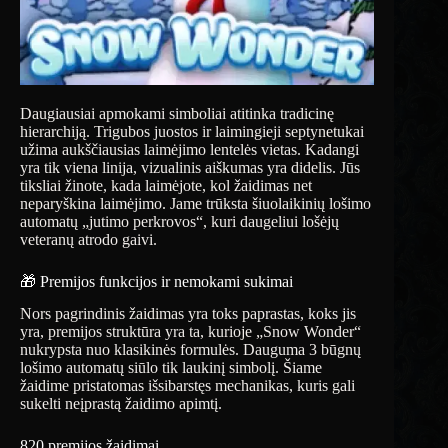
Daugiausiai apmokami simboliai atitinka tradicinę
hierarchiją. Trigubos juostos ir laimingieji septynetukai
užima aukščiausias laimėjimo lentelės vietas. Kadangi
yra tik viena linija, vizualinis aiškumas yra didelis. Jūs
tiksliai žinote, kada laimėjote, kol žaidimas net
neparyškina laimėjimo. Jame trūksta šiuolaikinių lošimo
automatų „jutimo perkrovos“, kuri daugeliui lošėjų
veteranų atrodo gaivi.
🎁 Premijos funkcijos ir nemokami sukimai
Nors pagrindinis žaidimas yra toks paprastas, koks jis
yra, premijos struktūra yra ta, kurioje „Snow Wonder“
nukrypsta nuo klasikinės formulės. Dauguma 3 būgnų
lošimo automatų siūlo tik laukinį simbolį. Šiame
žaidime pristatomas išsibarstęs mechanikas, kuris gali
sukelti neįprastą žaidimo apimtį.
820 premijos žaidimai