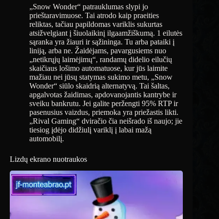
„Snow Wonder“ patrauklumas slypi jo
prieštaravimuose. Tai atrodo kaip praeities
reliktas, tačiau papildomas variklis sukurtas
atsižvelgiant į šiuolaikinį ilgaamžiškumą. 1 eilutės
sąranka yra žiauri ir sąžininga. Tu arba pataiki į
liniją, arba ne. Žaidėjams, pavargusiems nuo
„netikrųjų laimėjimų“, randamų didelio eilučių
skaičiaus lošimo automatuose, kur jūs laimite
mažiau nei jūsų statymas sukimo metu, „Snow
Wonder“ siūlo skaidrią alternatyvą. Tai šaltas,
apgalvotas žaidimas, apdovanojantis kantrybe ir
sveiku bankrutu. Jei galite peržengti 95% RTP ir
pasenusius vaizdus, ​​​​priemoka yra priežastis likti.
„Rival Gaming“ dviračio čia neišrado iš naujo; jie
tiesiog įdėjo didžiulį variklį į labai mažą
automobilį.
Lizdų ekrano nuotraukos