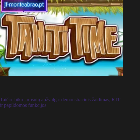
Taičio laiko tarpsnių apžvalga: demonstracinis žaidimas, RTP
ir papildomos funkcijos