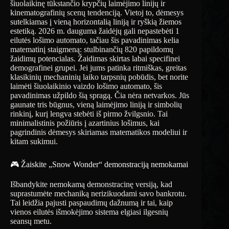
šiuolaikinę tūkstančio krypčių laimėjimo linijų ir
kinematografinių scenų tendenciją. Vietoj to, dėmesys
sutelkiamas į vieną horizontalią liniją ir ryškią žiemos
estetiką. 2026 m. dauguma žaidėjų gali nepastebėti 1
eilutės lošimo automato, tačiau šis pavadinimas kelia
matematinį staigmeną: stulbinančių 820 papildomų
žaidimų potencialas. Žaidimas skirtas labai specifinei
demografinei grupei. Jei jums patinka ritmiškas, greitas
klasikinių mechaninių laiko tarpsnių pobūdis, bet norite
laimėti šiuolaikinio vaizdo lošimo automato, šis
pavadinimas užpildo šią spragą. Čia nėra netvarkos. Jūs
gaunate tris būgnus, vieną laimėjimo liniją ir simbolių
rinkinį, kurį lengva stebėti iš pirmo žvilgsnio. Tai
minimalistinis požiūris į azartinius lošimus, kai
pagrindinis dėmesys skiriamas matematikos modeliui ir
kitam sukimui.
🎮 Žaiskite „Snow Wonder“ demonstraciją nemokamai
Išbandykite nemokamą demonstracinę versiją, kad
suprastumėte mechaniką nerizikuodami savo bankrotu.
Tai leidžia pajusti paspaudimų dažnumą ir tai, kaip
vienos eilutės išmokėjimo sistema elgiasi ilgesnių
seansų metu.