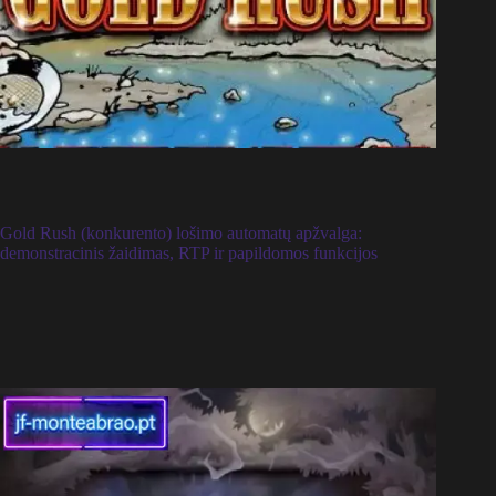
Gold Rush (konkurento) lošimo automatų apžvalga:
demonstracinis žaidimas, RTP ir papildomos funkcijos