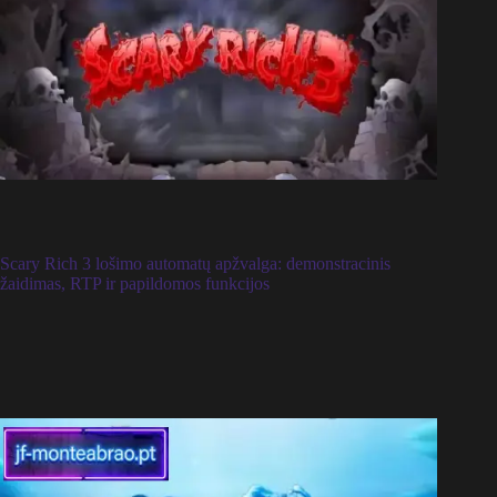
Scary Rich 3 lošimo automatų apžvalga: demonstracinis
žaidimas, RTP ir papildomos funkcijos