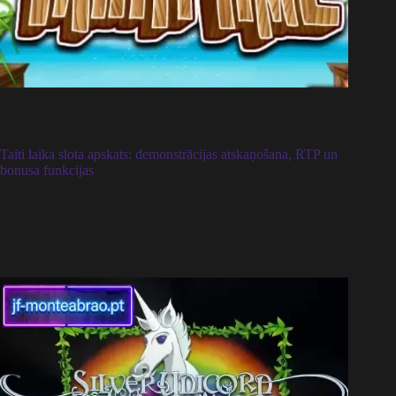
Taiti laika slota apskats: demonstrācijas atskaņošana, RTP un
bonusa funkcijas