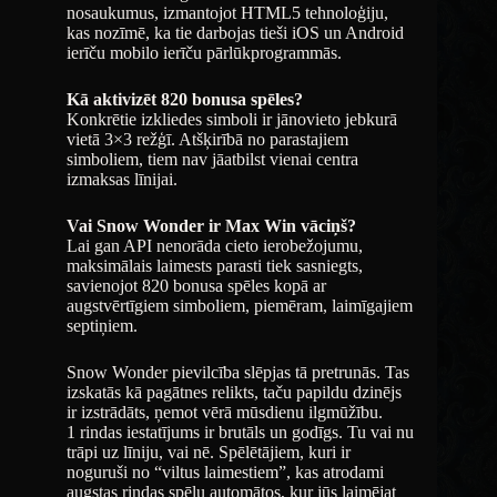
nosaukumus, izmantojot HTML5 tehnoloģiju,
kas nozīmē, ka tie darbojas tieši iOS un Android
ierīču mobilo ierīču pārlūkprogrammās.
Kā aktivizēt 820 bonusa spēles?
Konkrētie izkliedes simboli ir jānovieto jebkurā
vietā 3×3 režģī. Atšķirībā no parastajiem
simboliem, tiem nav jāatbilst vienai centra
izmaksas līnijai.
Vai Snow Wonder ir Max Win vāciņš?
Lai gan API nenorāda cieto ierobežojumu,
maksimālais laimests parasti tiek sasniegts,
savienojot 820 bonusa spēles kopā ar
augstvērtīgiem simboliem, piemēram, laimīgajiem
septiņiem.
Snow Wonder pievilcība slēpjas tā pretrunās. Tas
izskatās kā pagātnes relikts, taču papildu dzinējs
ir izstrādāts, ņemot vērā mūsdienu ilgmūžību.
1 rindas iestatījums ir brutāls un godīgs. Tu vai nu
trāpi uz līniju, vai nē. Spēlētājiem, kuri ir
noguruši no “viltus laimestiem”, kas atrodami
augstas rindas spēļu automātos, kur jūs laimējat