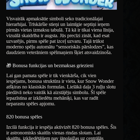
Visvairāk apmaksātie simboli seko tradicionālajai
hierarhijai. Trīskāršie stieņi un laimīgie septiņi ieņem
pirmās vietas izmaksu tabulā. Tā kā ir tikai viena līnija,
vizuālā skaidrība ir augsta. Jūs precīzi zināt, kad esat
uzvarējis, pirms spēle pat izceļ uzvaru. Tajā trūkst
moderno spēļu automātu “sensoriskās pārslodzes”, kas
daudziem veterāniem spēlmaņiem šķiet atsvaidzinoša.
🎁 Bonusa funkcijas un bezmaksas griezieni
Lai gan pamata spēle ir tik vienkārša, cik vien
iespējams, bonusa struktūra ir vieta, kur Snow Wonder
atšķiras no klasiskās formulas. Lielākā daļa 3 ruļļu slotu
piedāvā neko vairāk kā aizstājēju simbolu. Šī spēle
iepazīstina ar izkliedētu mehāniķi, kas var radīt
neparastu spēles apjomu.
820 bonusa spēles
Izcilā funkcija ir iespēja aktivizēt 820 bonusa spēles. Šis
ir astronomisks skaitlis vienas rindas slotam. Lai
skaitītu, izkliedētājiem nav jānolaižas uz centrālās