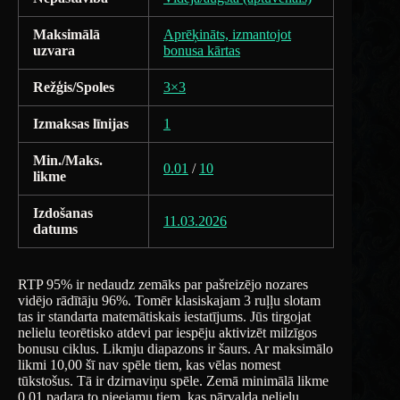
Maksimālā
Aprēķināts, izmantojot
uzvara
bonusa kārtas
Režģis/Spoles
3×3
Izmaksas līnijas
1
Min./Maks.
0.01
/
10
likme
Izdošanas
11.03.2026
datums
RTP 95% ir nedaudz zemāks par pašreizējo nozares
vidējo rādītāju 96%. Tomēr klasiskajam 3 ruļļu slotam
tas ir standarta matemātiskais iestatījums. Jūs tirgojat
nelielu teorētisko atdevi par iespēju aktivizēt milzīgos
bonusu ciklus. Likmju diapazons ir šaurs. Ar maksimālo
likmi 10,00 šī nav spēle tiem, kas vēlas nomest
tūkstošus. Tā ir dzirnaviņu spēle. Zemā minimālā likme
0,01 padara to pieejamu tiem, kas pārvalda nelielu