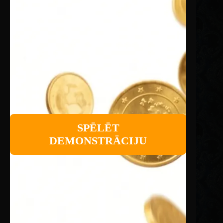
SPĒLĒT
DEMONSTRĀCIJU