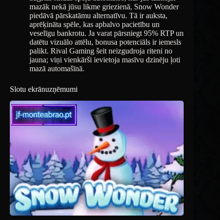
mazāk nekā jūsu likme griezienā, Snow Wonder
piedāvā pārskatāmu alternatīvu. Tā ir auksta,
aprēķināta spēle, kas apbalvo pacietību un
veselīgu bankrotu. Ja varat pārsniegt 95% RTP un
datētu vizuālo attēlu, bonusa potenciāls ir iemesls
palikt. Rival Gaming šeit neizgudroja riteni no
jauna; viņi vienkārši ievietoja masīvu dzinēju ļoti
mazā automašīnā.
Slotu ekrānuzņēmumi