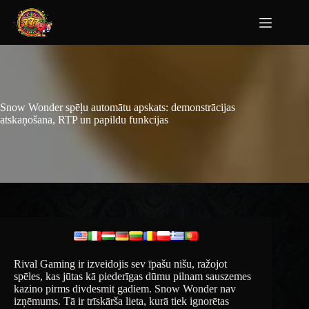
Snow Wonder spēļu automātu apskats: demonstrācijas
atskaņošana, RTP un papildu funkcijas
Rival Gaming ir izveidojis sev īpašu nišu, ražojot
spēles, kas jūtas kā piederīgas dūmu pilnam sauszemes
kazino pirms divdesmit gadiem. Snow Wonder nav
izņēmums. Tā ir trīskārša lieta, kurā tiek ignorētas