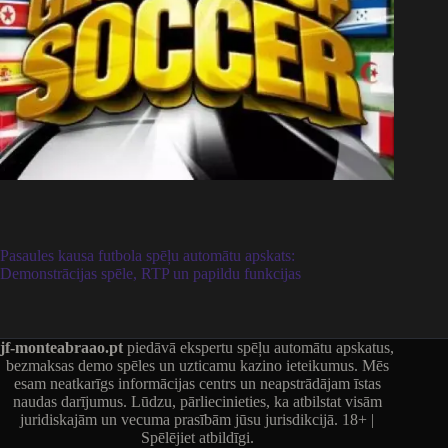
Pasaules kausa futbola spēļu automātu apskats:
Demonstrācijas spēle, RTP un papildu funkcijas
jf-monteabraao.pt
piedāvā ekspertu spēļu automātu apskatus,
bezmaksas demo spēles un uzticamu kazino ieteikumus. Mēs
esam neatkarīgs informācijas centrs un neapstrādājam īstas
naudas darījumus. Lūdzu, pārliecinieties, ka atbilstat visām
juridiskajām un vecuma prasībām jūsu jurisdikcijā. 18+ |
Spēlējiet atbildīgi.