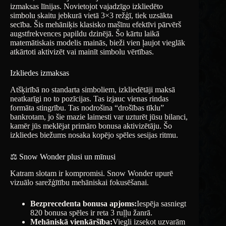
izmaksas līnijas. Novietojot vajadzīgo izkliedēto
simbolu skaitu jebkurā vietā 3×3 režģī, tiek uzsākta
secība. Šis mehāniķis klasisko mašīnu efektīvi pārvērš
augstfrekvences papildu dzinējā. Šo kārtu laikā
matemātiskais modelis mainās, bieži vien ļaujot vieglāk
atkārtoti aktivizēt vai mainīt simbolu vērtības.
Izkliedes izmaksas
Atšķirībā no standarta simboliem, izkliedētāji maksā
neatkarīgi no to pozīcijas. Tas izjauc vienas rindas
formāta stingrību. Tas nodrošina “drošības tīklu”
bankrotam, jo ​​šie mazie laimesti var uzturēt jūsu bilanci,
kamēr jūs meklējat primāro bonusa aktivizētāju. Šo
izkliedes biežums nosaka kopējo spēles sesijas ritmu.
⚖️ Snow Wonder plusi un mīnusi
Katram slotam ir kompromisi. Snow Wonder upurē
vizuālo sarežģītību mehāniskai fokusēšanai.
Bezprecedenta bonusa apjoms:
Iespēja sasniegt
820 bonusa spēles ir reta 3 ruļļu žanrā.
Mehāniskā vienkāršība:
Viegli izsekot uzvarām