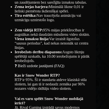
un zaudējumiem bez sarežģīta izmaksu tabulas.
Zema ieejas barjera:
Minimālā likme 0,01 ir
lieliski piemērota ikdienišķai spēlei.
Tīra estētika:
Nav traucējošu animāciju vai
uzmācīgu uznirstošo logu.
Zem vidējā RTP:
95% mājas priekšrocības ir
augstākas nekā daudzām mūsdienu video slotām.
Viena izmaksu līnija:
Var izraisīt ilgstošus
“sausus periodus”, kad nekas nenonāk uz centra
līnijas.
Ierobežots derību diapazons:
Augsto likmju
spēlētāji uzskatīs, ka 10.00 ierobežojums ir pārāk
ierobežojošs.
❓ Bieži uzdotie jautājumi (FAQ)
Kas ir Snow Wonder RTP?
RTP ir 95%. Šī ir standarta atdeve klasiskā stila
slotiem, lai gan tā ir nedaudz zemāka par 96%
nozares vidējo rādītāju video slotiem.
Vai es varu spēlēt Snow Wonder mobilajā
ierīcē?
Jā. Rival Gaming izstrādā savus modernos