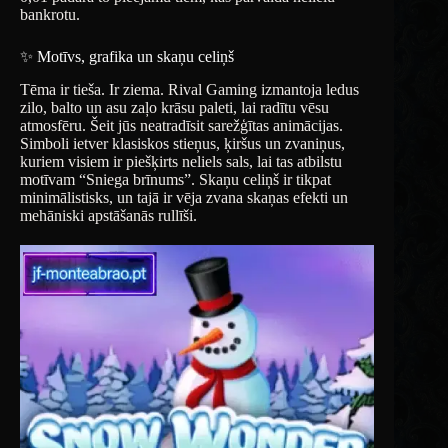
bankrotu.
✨ Motīvs, grafika un skaņu celiņš
Tēma ir tieša. Ir ziema. Rival Gaming izmantoja ledus
zilo, balto un asu zaļo krāsu paleti, lai radītu vēsu
atmosfēru. Šeit jūs neatradīsit sarežģītas animācijas.
Simboli ietver klasiskos stieņus, ķiršus un zvaniņus,
kuriem visiem ir piešķirts neliels sals, lai tas atbilstu
motīvam “Sniega brīnums”. Skaņu celiņš ir tikpat
minimālistisks, un tajā ir vēja zvana skaņas efekti un
mehāniski apstāšanās rullīši.