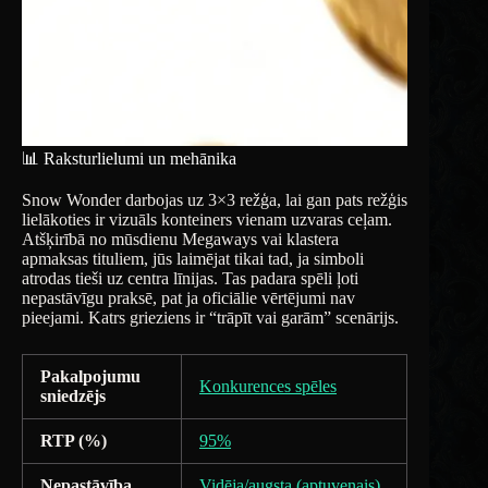
📊 Raksturlielumi un mehānika
Snow Wonder darbojas uz 3×3 režģa, lai gan pats režģis
lielākoties ir vizuāls konteiners vienam uzvaras ceļam.
Atšķirībā no mūsdienu Megaways vai klastera
apmaksas tituliem, jūs laimējat tikai tad, ja simboli
atrodas tieši uz centra līnijas. Tas padara spēli ļoti
nepastāvīgu praksē, pat ja oficiālie vērtējumi nav
pieejami. Katrs grieziens ir “trāpīt vai garām” scenārijs.
Pakalpojumu
Konkurences spēles
sniedzējs
RTP (%)
95%
Nepastāvība
Vidēja/augsta (aptuvenais)