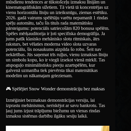
mūsdienu tendences ar tūkstošceļu izmaksu līnijām un
kinematogrāfiskām sižetiem. Tā vietā tā koncentrējas uz
vienu horizontālu līniju un izteiksmīgu, ziemas estētiku.
2026. gadā vairums spēlētāju varētu nepamanīt 1 rindas
spēļu automātu, taču šis tituls rada matemātisku
pārsteigumu: potenciāls satriecošām 820 bonusa spēlēm.
Spēles mērķauditorija ir ļoti specifiska demogrāfija. Ja
jums patīk klasisko mehānisko slotu ritmiskais, ātrs
raksturs, bet vēlaties moderna video slota uzvaras
potenciālu, šis nosaukums aizpilda šo robu. Šeit nav
nekārtības. Jūs saņemat trīs ruļļus, vienu izmaksas līniju
un simbolu kopu, ko ir viegli izsekot vienā mirklī. Tas
atspoguļo minimālistisku pieeju azartspēlēm, kur
galvenā uzmanība tiek pievērsta tikai matemātikas
modelim un nākamajam griezienam.
🎮 Spēlējiet Snow Wonder demonstrāciju bez maksas
Izmēģiniet bezmaksas demonstrācijas versiju, lai
izprastu mehānismus, neriskējot ar savu bankrotu. Tas
ļauj jums izjust trāpījumu biežumu un vienas rindas
izmaksu sistēmas darbību ilgāku sesiju laikā.