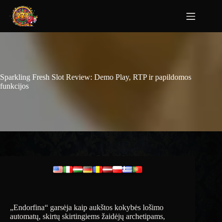
Sparkling Fresh Slot Review: Demo Play, RTP ir papildomos
funkcijos
„Endorfina“ garsėja kaip aukštos kokybės lošimo
automatų, skirtų skirtingiems žaidėjų archetipams,