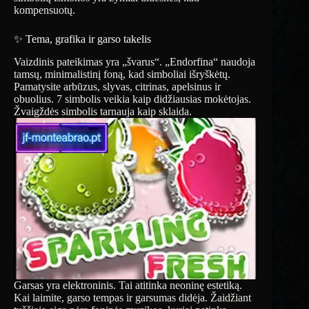
kompensuotų.
✨ Tema, grafika ir garso takelis
Vaizdinis pateikimas yra „švarus“. „Endorfina“ naudoja
tamsų, minimalistinį foną, kad simboliai išryškėtų.
Pamatysite arbūzus, slyvas, citrinas, apelsinus ir
obuolius. 7 simbolis veikia kaip didžiausias mokėtojas.
Žvaigždės simbolis tarnauja kaip sklaida.
Garsas yra elektroninis. Tai atitinka neoninę estetiką.
Kai laimite, garso tempas ir garsumas didėja. Žaidžiant