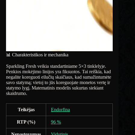
📊 Charakteristikos ir mechanika
Sparkling Fresh veikia standartiniame 5×3 tinklelyje.
Penkios mokėjimo linijos yra fiksuotos. Tai reiškia, kad
negalite koreguoti eilučių skaičiaus, kad sumažintumėte
savo statymą; vietoj to jūs koreguojate monetos vertę ir
statymo lygį. Matematinis modelis sukurtas siekiant
skaidrumo.
Teikėjas
Endorfina
RTP (%)
96 %
Nepastovumas
Vidutinis