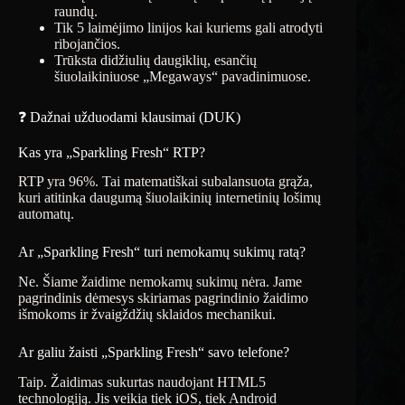
raundų.
Tik 5 laimėjimo linijos kai kuriems gali atrodyti
ribojančios.
Trūksta didžiulių daugiklių, esančių
šiuolaikiniuose „Megaways“ pavadinimuose.
❓ Dažnai užduodami klausimai (DUK)
Kas yra „Sparkling Fresh“ RTP?
RTP yra 96%. Tai matematiškai subalansuota grąža,
kuri atitinka daugumą šiuolaikinių internetinių lošimų
automatų.
Ar „Sparkling Fresh“ turi nemokamų sukimų ratą?
Ne. Šiame žaidime nemokamų sukimų nėra. Jame
pagrindinis dėmesys skiriamas pagrindinio žaidimo
išmokoms ir žvaigždžių sklaidos mechanikui.
Ar galiu žaisti „Sparkling Fresh“ savo telefone?
Taip. Žaidimas sukurtas naudojant HTML5
technologiją. Jis veikia tiek iOS, tiek Android