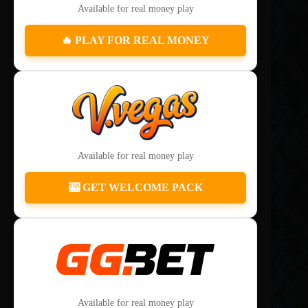
Available for real money play
🔥 PLAY FOR REAL MONEY
Available for real money play
🎰 GET WELCOME PACK
Available for real money play