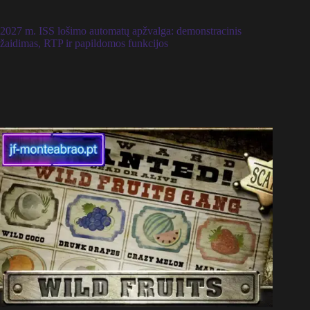
2027 m. ISS lošimo automatų apžvalga: demonstracinis
žaidimas, RTP ir papildomos funkcijos