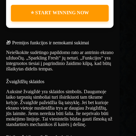
⭐ START WINNING NOW
🎁 Premijos funkcijos ir nemokami sukimai
Neieškokite sudėtingo papildomo rato ar antrinio ekrano
užduočių. „Sparkling Fresh“ jų neturi. „Funkcijos“ yra
integruotos tiesiai į pagrindinio žaidimo kilpą, kad būtų
išlaikytas didelis tempas.
Žvaigždžių sklaidos
Auksinė žvaigždė yra sklaidos simbolis. Daugumoje
laiko tarpsnių simboliai turi išsirikiuoti tam tikrame
kelyje. Žvaigždė pažeidžia šią taisyklę. Jei bet kurioje
ekrano vietoje nusileidžia trys ar daugiau žvaigždžių,
jūs laimite. Jiems nereikia būti šalia. Jie neprivalo būti
mokėjimo linijoje. Tai vienintelis būdas gauti išmoką už
standartinės mechanikos iš kairės į dešinę.