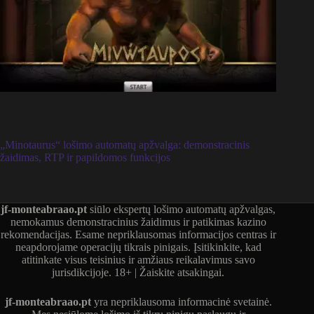
„Minotaurus“ lošimo automatų apžvalga: demonstracinis
žaidimas, RTP ir papildomos funkcijos
jf-monteabraao.pt
siūlo ekspertų lošimo automatų apžvalgas,
nemokamus demonstracinius žaidimus ir patikimas kazino
rekomendacijas. Esame nepriklausomas informacijos centras ir
neapdorojame operacijų tikrais pinigais. Įsitikinkite, kad
atitinkate visus teisinius ir amžiaus reikalavimus savo
jurisdikcijoje. 18+ | Žaiskite atsakingai.
jf-monteabraao.pt
yra nepriklausoma informacinė svetainė.