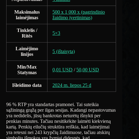
Maksimalus
500 x 1 000 x (pagrindinio
laimėjimas
žaidimo įvertinimas)
Tinklelis /
5×3
Ritės
Laimėjimo
5 (ištaisyta)
linijos
Min/Max
0,01 USD
/
50,00 USD
Statymas
Išleidimo data
2024 m. liepos 25 d
96 % RTP yra standartas pramonei. Tai suteikia
sąžiningą grąžą per ilgas sesijas. Kadangi nepastovumas
yra nedidelis, jūsų bankrotas neturėtų išnykti per
penkias minutes. Tačiau nesitikėkite laimėti kiekvieną
kartą. Penkių eilučių struktūra reiškia, kad laimėjimai
yra retesni nei 243 krypčių žaidimuose, tačiau atskirų
simbolių išmokos yra žymiai didesnės, kad