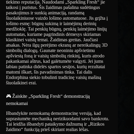
tiekimo reputacija. Naudodami „Sparkling Fresh“ jie
taikosi į puristus. Šis žaidimas pašalina sudėtingus
pasakojimus ir sunkią animaciją, randamą
šiuolaikiniuose vaizdo lošimo automatuose. Jis grįžta į
lošimo esmę: būgnų sukimą ir laimėjimų derinių
medžioklę. Tai penkių būgnų, penkių laimėjimo linijų
automatas, kuriame pagrindinis dėmesys skiriamas
klasikinei vaisių temai. Žaidimas greitas. Jaučiasi
atsakas. Nėra ilgų perėjimo ekranų ar nereikalingų 3D
simbolių dialogų. Gaunate neoniniu apšvietimu
apšviestą foną ir vaisių simbolių rinkinį, kuris atrodo
pakankamai aštrus, kad galėtumėte valgyti. Jei jums
labiau patinka didelės spartos sesijos, kurių rezultatai
matomi iškart, šis pavadinimas tinka. Tai dalis
Endorphina siekio tobulinti tradicinę vaisių mašiną
šiuolaikinei erai.
🎮 Žaiskite „Sparkling Fresh“ demonstraciją
nemokamai
Išbandykite nemokamą demonstracinę versiją, kad
suprastumėte mechaniką nerizikuodami savo bankrotu.
Tai leidžia išbandyti pataikymo dažnumą ir „Rizikos
žaidimo“ funkciją prieš skiriant realias lėšas.