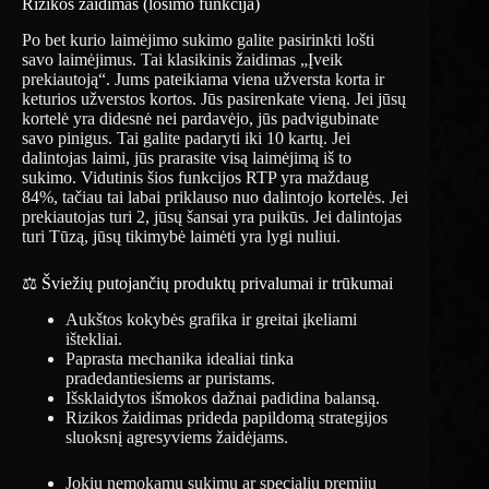
Rizikos žaidimas (lošimo funkcija)
Po bet kurio laimėjimo sukimo galite pasirinkti lošti
savo laimėjimus. Tai klasikinis žaidimas „Įveik
prekiautoją“. Jums pateikiama viena užversta korta ir
keturios užverstos kortos. Jūs pasirenkate vieną. Jei jūsų
kortelė yra didesnė nei pardavėjo, jūs padvigubinate
savo pinigus. Tai galite padaryti iki 10 kartų. Jei
dalintojas laimi, jūs prarasite visą laimėjimą iš to
sukimo. Vidutinis šios funkcijos RTP yra maždaug
84%, tačiau tai labai priklauso nuo dalintojo kortelės. Jei
prekiautojas turi 2, jūsų šansai yra puikūs. Jei dalintojas
turi Tūzą, jūsų tikimybė laimėti yra lygi nuliui.
⚖️ Šviežių putojančių produktų privalumai ir trūkumai
Aukštos kokybės grafika ir greitai įkeliami
ištekliai.
Paprasta mechanika idealiai tinka
pradedantiesiems ar puristams.
Išsklaidytos išmokos dažnai padidina balansą.
Rizikos žaidimas prideda papildomą strategijos
sluoksnį agresyviems žaidėjams.
Jokių nemokamų sukimų ar specialių premijų