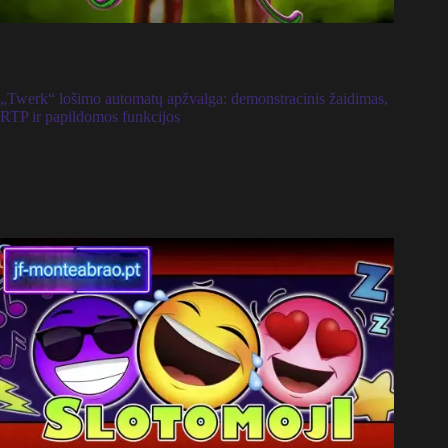
„Twerk“ lošimo automatų apžvalga: demonstracinis žaidimas,
RTP ir papildomos funkcijos