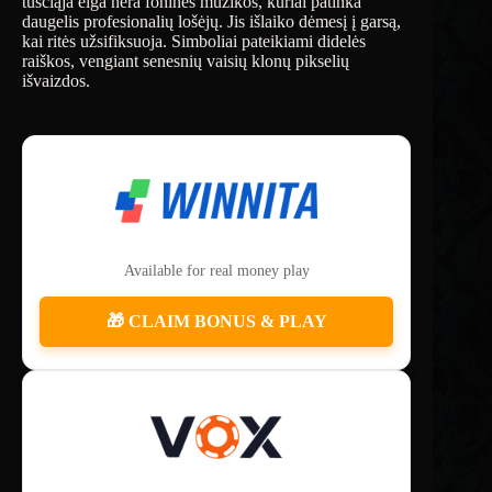
tuščiąja eiga nėra foninės muzikos, kuriai patinka
daugelis profesionalių lošėjų. Jis išlaiko dėmesį į garsą,
kai ritės užsifiksuoja. Simboliai pateikiami didelės
raiškos, vengiant senesnių vaisių klonų pikselių
išvaizdos.
Available for real money play
🎁 CLAIM BONUS & PLAY