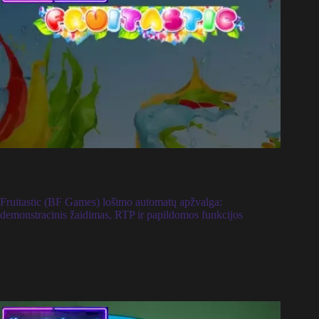
Fruitastic (BF Games) lošimo automatų apžvalga:
demonstracinis žaidimas, RTP ir papildomos funkcijos