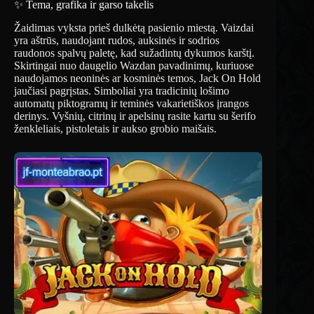
✨ Tema, grafika ir garso takelis
Žaidimas vyksta prieš dulkėtą pasienio miestą. Vaizdai
yra aštrūs, naudojant rudos, auksinės ir sodrios
raudonos spalvų paletę, kad sužadintų dykumos karštį.
Skirtingai nuo daugelio Wazdan pavadinimų, kuriuose
naudojamos neoninės ar kosminės temos, Jack On Hold
jaučiasi pagrįstas. Simboliai yra tradicinių lošimo
automatų piktogramų ir teminės vakarietiškos įrangos
derinys. Vyšnių, citrinų ir apelsinų rasite kartu su šerifo
ženkleliais, pistoletais ir aukso grobio maišais.