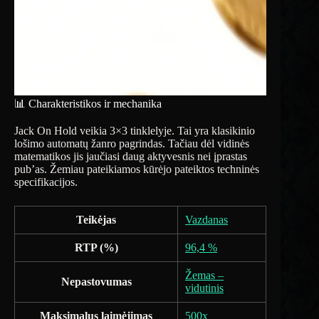
📊 Charakteristikos ir mechanika
Jack On Hold veikia 3×3 tinklelyje. Tai yra klasikinio
lošimo automatų žanro pagrindas. Tačiau dėl vidinės
matematikos jis jaučiasi daug aktyvesnis nei įprastas
pub’as. Žemiau pateikiamos kūrėjo pateiktos techninės
specifikacijos.
Teikėjas
Vazdanas
RTP (%)
96,4 %
Žemas –
Nepastovumas
vidutinis
Maksimalus laimėjimas
500x