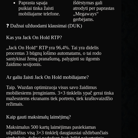
Paprasta sąsaja
išdėstymas gali
puikiai tinka žaisti
atrodyti per paprastas
mobiliajame telefone.
„Megaways“
gerbėjams.
❓ Dažnai užduodami klausimai (DUK)
Kas yra Jack On Hold RTP?
„Jack On Hold“ RTP yra 96,4%. Tai yra didelis
procentas 3 būgnų lošimo automatams, o tai rodo
santykinai žemą pranašumą, palyginti su ilgomis
žaidimo sesijomis.
Ar galiu žaisti Jack On Hold mobiliajame?
Taip. Wazdan optimizuoja visus savo žaidimus
mobiliesiems įrenginiams. 3×3 tinklelis ypač gerai tinka
mažesniems ekranams tiek portreto, tiek kraštovaizdžio
režimais.
Kaip gauti maksimalų laimėjimą?
Maksimalus 500 kartų laimėjimas pasiekiamas
užpildžius visą 3×3 tinklelį daugiausiai uždirbančiais