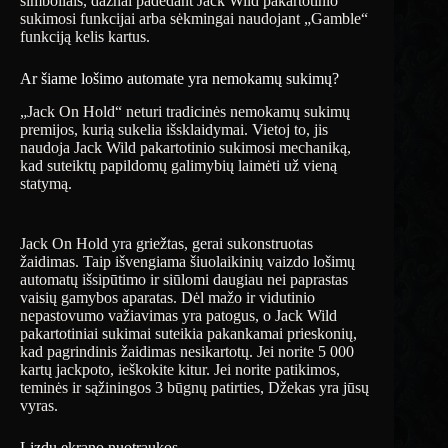
simboliais, dažnai padedant Jack Wild pakartotinio
sukimosi funkcijai arba sėkmingai naudojant „Gamble“
funkciją kelis kartus.
Ar šiame lošimo automate yra nemokamų sukimų?
„Jack On Hold“ neturi tradicinės nemokamų sukimų
premijos, kurią sukelia išsklaidymai. Vietoj to, jis
naudoja Jack Wild pakartotinio sukimosi mechaniką,
kad suteiktų papildomų galimybių laimėti už vieną
statymą.
Jack On Hold yra griežtas, gerai sukonstruotas
žaidimas. Taip išvengiama šiuolaikinių vaizdo lošimų
automatų išsipūtimo ir siūlomi daugiau nei paprastas
vaisių gamybos aparatas. Dėl mažo ir vidutinio
nepastovumo važiavimas yra patogus, o Jack Wild
pakartotiniai sukimai suteikia pakankamai prieskonių,
kad pagrindinis žaidimas nesikartotų. Jei norite 5 000
kartų jackpoto, ieškokite kitur. Jei norite patikimos,
teminės ir sąžiningos 3 būgnų patirties, Džekas yra jūsų
vyras.
Lizdų ekrano nuotraukos