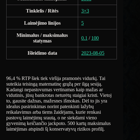
Tinklelis / Ritės
3×3
Laimėjimo linijos
5
Minimalus / maksimalus
0.1
/
100
statymas
Išleidimo data
2023-08-05
96,4 % RTP šiek tiek viršija pramonės vidurkį. Tai
suteikia teisingą matematinę grąžą per ilgą sesiją.
Kadangi nepastovumas vertinamas kaip mažas ar
vidutinis, jūsų bankrotas neturėtų staigiai kristi. Vietoj
to, gausite dažnas, mažesnes išmokas. Dėl to jis yra
idealus pasirinkimas norint patenkinti lažybų
reikalavimus arba tiems žaidėjams, kurie renkasi
pastovų laimėjimų srautą, o ne siekdami vieno
gyvenimą keičiančio jackpoto. 500 kartų maksimalus
laimėjimas atspindi šį konservatyvų rizikos profilį.