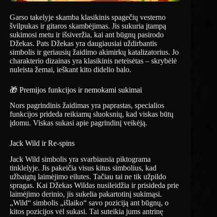
Garso takelyje skamba klasikinis spagečių vesterno
švilpukas ir gitaros skambėjimas. Jis sukuria įtampą
sukimosi metu ir išsiveržia, kai ant būgnų pasirodo
Džekas. Pats Džekas yra daugiausiai uždirbantis
simbolis ir geriausių žaidimo akimirkų katalizatorius. Jo
charakterio dizainas yra klasikinis neteisėtas – skrybėlė
nuleista žemai, ieškant kito didelio balo.
🎁 Premijos funkcijos ir nemokami sukimai
Nors pagrindinis žaidimas yra paprastas, specialios
funkcijos prideda reikiamų sluoksnių, kad viskas būtų
įdomu. Viskas sukasi apie pagrindinį veikėją.
Jack Wild ir Re-spins
Jack Wild simbolis yra svarbiausia piktograma
tinklelyje. Jis pakeičia visus kitus simbolius, kad
užbaigtų laimėjimo eilutes. Tačiau tai ne tik užpildo
spragas. Kai Džekas Wildas nusileidžia ir prisideda prie
laimėjimo derinio, jis sukelia pakartotinį sukimąsi.
„Wild“ simbolis „išlaiko“ savo poziciją ant būgnų, o
kitos pozicijos vėl sukasi. Tai suteikia jums antrinę