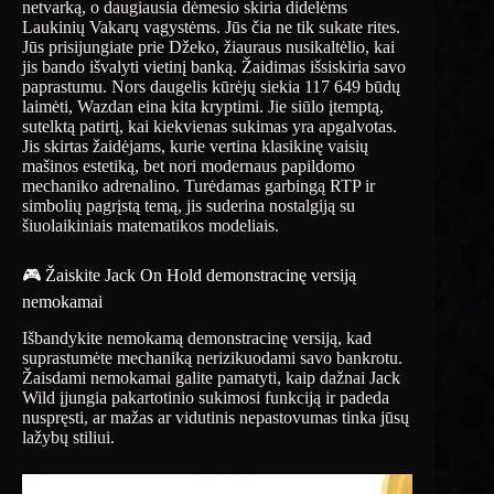
netvarką, o daugiausia dėmesio skiria didelėms
Laukinių Vakarų vagystėms. Jūs čia ne tik sukate rites.
Jūs prisijungiate prie Džeko, žiauraus nusikaltėlio, kai
jis bando išvalyti vietinį banką. Žaidimas išsiskiria savo
paprastumu. Nors daugelis kūrėjų siekia 117 649 būdų
laimėti, Wazdan eina kita kryptimi. Jie siūlo įtemptą,
sutelktą patirtį, kai kiekvienas sukimas yra apgalvotas.
Jis skirtas žaidėjams, kurie vertina klasikinę vaisių
mašinos estetiką, bet nori modernaus papildomo
mechaniko adrenalino. Turėdamas garbingą RTP ir
simbolių pagrįstą temą, jis suderina nostalgiją su
šiuolaikiniais matematikos modeliais.
🎮 Žaiskite Jack On Hold demonstracinę versiją
nemokamai
Išbandykite nemokamą demonstracinę versiją, kad
suprastumėte mechaniką nerizikuodami savo bankrotu.
Žaisdami nemokamai galite pamatyti, kaip dažnai Jack
Wild įjungia pakartotinio sukimosi funkciją ir padeda
nuspręsti, ar mažas ar vidutinis nepastovumas tinka jūsų
lažybų stiliui.