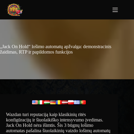
„Jack On Hold“ lošimo automatų apžvalga: demonstracinis
žaidimas, RTP ir papildomos funkcijos
Wazdan turi reputaciją kaip klasikinių ritės
konfigūracijų ir šiuolaikiško intensyvumo įvedimas.
Jack On Hold nėra išimtis. Šis 3 būgnų lošimo
automatas pašalina šiuolaikinių vaizdo lošimų automatų