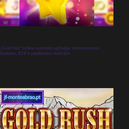
„Gold Star“ lošimo automatų apžvalga: demonstracinis
žaidimas, RTP ir papildomos funkcijos