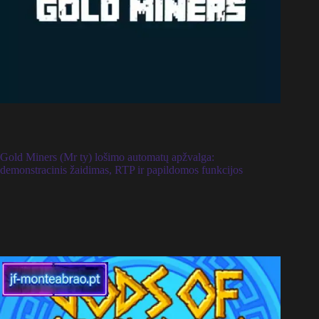
Gold Miners (Mr ty) lošimo automatų apžvalga:
demonstracinis žaidimas, RTP ir papildomos funkcijos