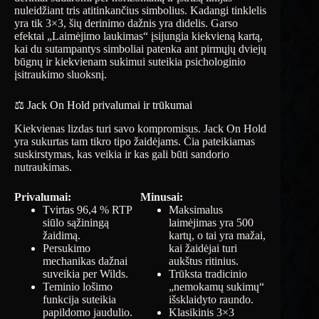
nuleidžiant tris atitinkančius simbolius. Kadangi tinklelis
yra tik 3×3, šių derinimo dažnis yra didelis. Garso
efektai „Laimėjimo laukimas“ įsijungia kiekvieną kartą,
kai du sutampantys simboliai patenka ant pirmųjų dviejų
būgnų ir kiekvienam sukimui suteikia psichologinio
įsitraukimo sluoksnį.
⚖️ Jack On Hold privalumai ir trūkumai
Kiekvienas lizdas turi savo kompromisus. Jack On Hold
yra sukurtas tam tikro tipo žaidėjams. Čia pateikiamas
suskirstymas, kas veikia ir kas gali būti sandorio
nutraukimas.
Privalumai:
Minusai:
Tvirtas 96,4 % RTP
Maksimalus
siūlo sąžiningą
laimėjimas yra 500
žaidimą.
kartų, o tai yra mažai,
Persukimo
kai žaidėjai turi
mechanikas dažnai
aukštus ritinius.
suveikia per Wilds.
Trūksta tradicinio
Teminio lošimo
„nemokamų sukimų“
funkcija suteikia
išsklaidyto raundo.
papildomo jaudulio.
Klasikinis 3×3