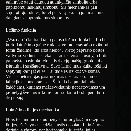
galimybę gauti daugiau atitinkančių simbolių arba
papildomų laukinių simbolių. Šis mechanikas gali
sujungti grandines, todėl per visą ekraną galima laimėti
daugiausiai apmokamus simbolius.
Lošimo funkcija
„Wazdan“ čia įtraukta jų parašo lošimo funkcija. Po bet
kurio laimėjimo galite rinkti savo monetas arba rizikuoti
jomis žaidime „du arba nieko“. Vietoj paprasto kortos
vartymo žaidimas išlieka ištikimas temai. Jūsų gali būti
paprašyta pasirinkti vieną iš dviejų maišų grobio arba
įsitraukti į susišaudymą. Savo laimėjimus galite lošti iki
septynių kartų iš eilės. Tai didelės rizikos veiksmas.
Vienas neteisingas pasirinkimas ir visas to raundo
laimėjimas bus prarastas. Ši funkcija puikiai tinka
žaidėjams, kuriems mažas-vidutinis nepastovumas yra
pernelyg švelnus ir kurie nori rankiniu būdu padidinti
dispersiją.
Laimėjimo linijos mechanika
Nors techniniuose duomenyse nurodytos 5 mokėjimo
linijos, išdėstymas leidžia jaustis dosniau. Laimėjimo
deriniai sudaromi per horizontalią ir įstrižą linijas