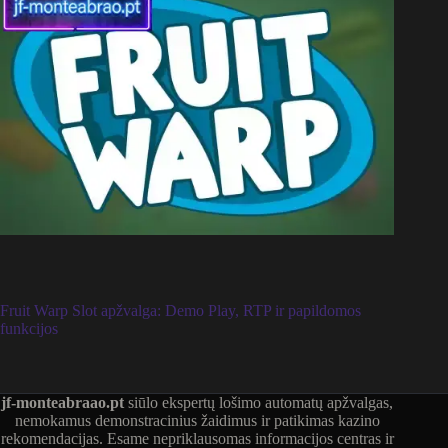
Fruit Warp Slot apžvalga: Demo Play, RTP ir papildomos
funkcijos
jf-monteabraao.pt
siūlo ekspertų lošimo automatų apžvalgas,
nemokamus demonstracinius žaidimus ir patikimas kazino
rekomendacijas. Esame nepriklausomas informacijos centras ir