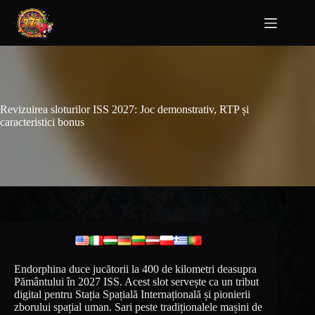
Revizuirea sloturilor ISS 2027: Joc demonstrativ, RTP și
caracteristici bonus
Endorphina duce jucătorii la 400 de kilometri deasupra
Pământului în 2027 ISS. Acest slot servește ca un tribut
digital pentru Stația Spațială Internațională și pionierii
zborului spațial uman. Sari peste tradiționalele mașini de