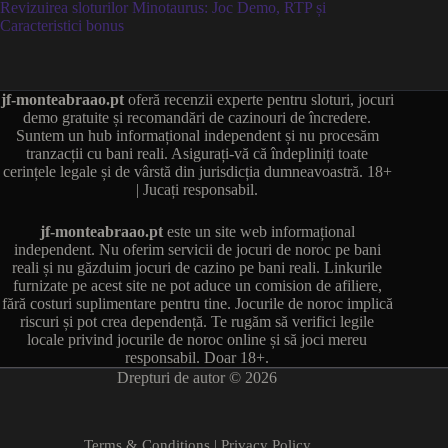
Revizuirea sloturilor Minotaurus: Joc Demo, RTP și
Caracteristici bonus
jf-monteabraao.pt
oferă recenzii experte pentru sloturi, jocuri
demo gratuite și recomandări de cazinouri de încredere.
Suntem un hub informațional independent și nu procesăm
tranzacții cu bani reali. Asigurați-vă că îndepliniți toate
cerințele legale și de vârstă din jurisdicția dumneavoastră. 18+
| Jucați responsabil.
jf-monteabraao.pt
este un site web informațional
independent. Nu oferim servicii de jocuri de noroc pe bani
reali și nu găzduim jocuri de cazino pe bani reali. Linkurile
furnizate pe acest site ne pot aduce un comision de afiliere,
fără costuri suplimentare pentru tine. Jocurile de noroc implică
riscuri și pot crea dependență. Te rugăm să verifici legile
locale privind jocurile de noroc online și să joci mereu
responsabil. Doar 18+.
Drepturi de autor © 2026
Terms & Conditions
|
Privacy Policy