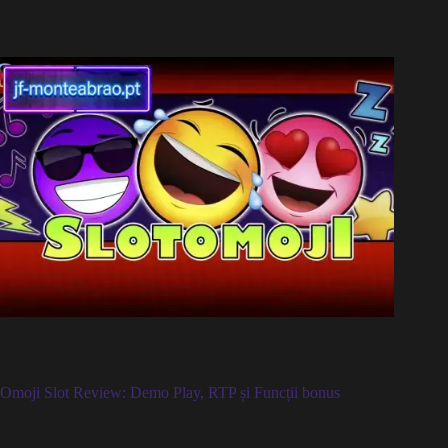
Omoji Slot Review: Demo Play, RTP și Funcții bonus