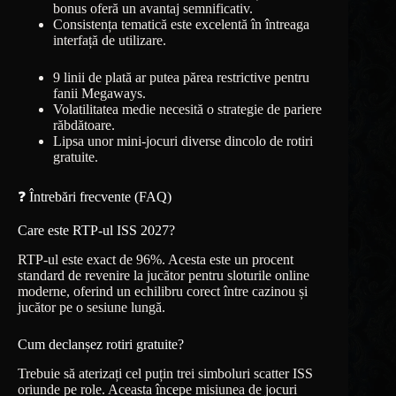
bonus oferă un avantaj semnificativ.
Consistența tematică este excelentă în întreaga
interfață de utilizare.
9 linii de plată ar putea părea restrictive pentru
fanii Megaways.
Volatilitatea medie necesită o strategie de pariere
răbdătoare.
Lipsa unor mini-jocuri diverse dincolo de rotiri
gratuite.
❓ Întrebări frecvente (FAQ)
Care este RTP-ul ISS 2027?
RTP-ul este exact de 96%. Acesta este un procent
standard de revenire la jucător pentru sloturile online
moderne, oferind un echilibru corect între cazinou și
jucător pe o sesiune lungă.
Cum declanșez rotiri gratuite?
Trebuie să aterizați cel puțin trei simboluri scatter ISS
oriunde pe role. Aceasta începe misiunea de jocuri