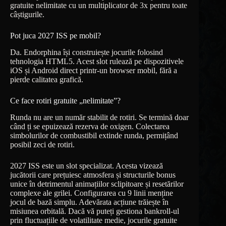
gratuite nelimitate cu un multiplicator de 3x pentru toate
câștigurile.
Pot juca 2027 ISS pe mobil?
Da. Endorphina își construiește jocurile folosind
tehnologia HTML5. Acest slot rulează pe dispozitivele
iOS și Android direct printr-un browser mobil, fără a
pierde calitatea grafică.
Ce face rotiri gratuite „nelimitate”?
Runda nu are un număr stabilit de rotiri. Se termină doar
când ți se epuizează rezerva de oxigen. Colectarea
simbolurilor de combustibil extinde runda, permițând
posibil zeci de rotiri.
2027 ISS este un slot specializat. Acesta vizează
jucătorii care prețuiesc atmosfera și structurile bonus
unice în detrimentul animațiilor sclipitoare și resetărilor
complexe ale grilei. Configurarea cu 9 linii menține
jocul de bază simplu. Adevărata acțiune trăiește în
misiunea orbitală. Dacă vă puteți gestiona bankroll-ul
prin fluctuațiile de volatilitate medie, jocurile gratuite