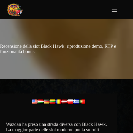
Recensione della slot Black Hawk: riproduzione demo, RTP e
funzionalità bonus
Wazdan ha preso una strada diversa con Black Hawk.
La maggior parte delle slot moderne punta su rulli