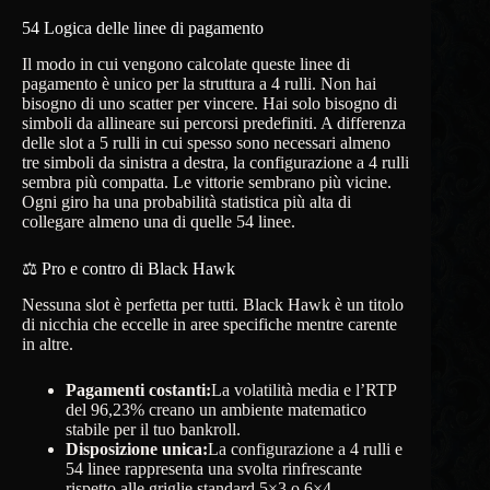
54 Logica delle linee di pagamento
Il modo in cui vengono calcolate queste linee di
pagamento è unico per la struttura a 4 rulli. Non hai
bisogno di uno scatter per vincere. Hai solo bisogno di
simboli da allineare sui percorsi predefiniti. A differenza
delle slot a 5 rulli in cui spesso sono necessari almeno
tre simboli da sinistra a destra, la configurazione a 4 rulli
sembra più compatta. Le vittorie sembrano più vicine.
Ogni giro ha una probabilità statistica più alta di
collegare almeno una di quelle 54 linee.
⚖️ Pro e contro di Black Hawk
Nessuna slot è perfetta per tutti. Black Hawk è un titolo
di nicchia che eccelle in aree specifiche mentre carente
in altre.
Pagamenti costanti:
La volatilità media e l’RTP
del 96,23% creano un ambiente matematico
stabile per il tuo bankroll.
Disposizione unica:
La configurazione a 4 rulli e
54 linee rappresenta una svolta rinfrescante
rispetto alle griglie standard 5×3 o 6×4.