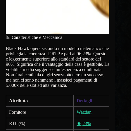
📊 Caratteristiche e Meccanica
Black Hawk opera secondo un modello matematico che
privilegia la coerenza. L’RTP è pari al 96,23%. Questo
è leggermente superiore allo standard del settore del
96%. Significa che il vantaggio della casa è gestibile. La
volatilità media suggerisce un’esperienza equilibrata.
Non farai centinaia di giri senza ottenere un successo,
ma non ci sono nemmeno i massicci pagamenti di
5.000x delle slot ad alta varianza.
Attributo
Dettagli
Fornitore
Wazdan
RTP (%)
96,23%