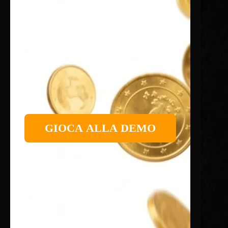
GIOCA ALLA DEMO