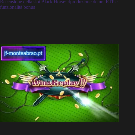
Recensione della slot Black Horse: riproduzione demo, RTP e
funzionalità bonus