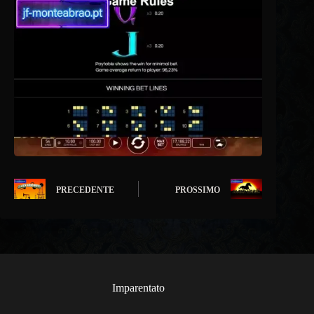
PRECEDENTE
PROSSIMO
Imparentato