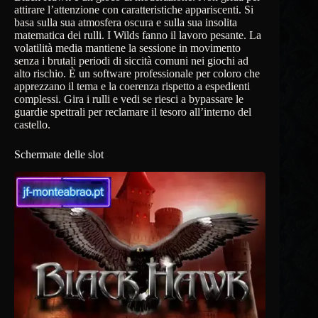
attirare l’attenzione con caratteristiche appariscenti. Si
basa sulla sua atmosfera oscura e sulla sua insolita
matematica dei rulli. I Wilds fanno il lavoro pesante. La
volatilità media mantiene la sessione in movimento
senza i brutali periodi di siccità comuni nei giochi ad
alto rischio. È un software professionale per coloro che
apprezzano il tema e la coerenza rispetto a espedienti
complessi. Gira i rulli e vedi se riesci a bypassare le
guardie spettrali per reclamare il tesoro all’interno del
castello.
Schermate delle slot