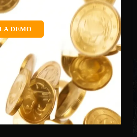
LLA DEMO