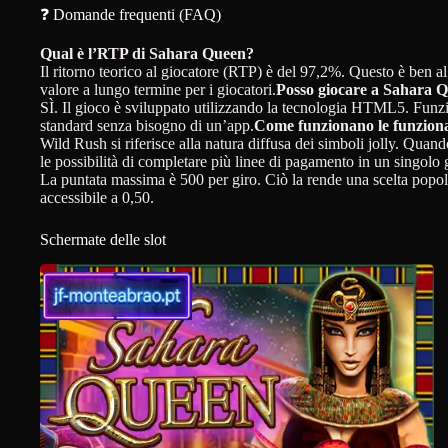
❓ Domande frequenti (FAQ)
Qual è l’RTP di Sahara Queen?
Il ritorno teorico al giocatore (RTP) è del 97,2%. Questo è ben a
valore a lungo termine per i giocatori.
Posso giocare a Sahara Q
SÌ. Il gioco è sviluppato utilizzando la tecnologia HTML5. Funz
standard senza bisogno di un’app.
Come funzionano le funziona
Wild Rush si riferisce alla natura diffusa dei simboli jolly. Qua
le possibilità di completare più linee di pagamento in un singolo 
La puntata massima è 500 per giro. Ciò la rende una scelta popol
accessibile a 0,50.
Schermate delle slot