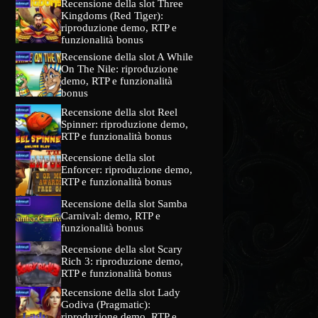
Recensione della slot Three
Kingdoms (Red Tiger):
riproduzione demo, RTP e
funzionalità bonus
Recensione della slot A While
On The Nile: riproduzione
demo, RTP e funzionalità
bonus
Recensione della slot Reel
Spinner: riproduzione demo,
RTP e funzionalità bonus
Recensione della slot
Enforcer: riproduzione demo,
RTP e funzionalità bonus
Recensione della slot Samba
Carnival: demo, RTP e
funzionalità bonus
Recensione della slot Scary
Rich 3: riproduzione demo,
RTP e funzionalità bonus
Recensione della slot Lady
Godiva (Pragmatic):
riproduzione demo, RTP e