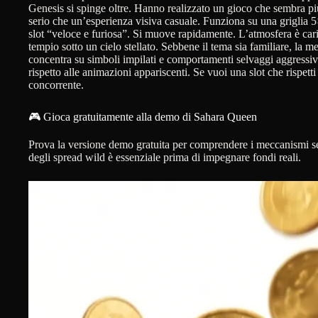
Genesis si spinge oltre. Hanno realizzato un gioco che sembra pi
serio che un’esperienza visiva casuale. Funziona su una griglia 5
slot “veloce e furiosa”. Si muove rapidamente. L’atmosfera è caric
tempio sotto un cielo stellato. Sebbene il tema sia familiare, la me
concentra su simboli impilati e comportamenti selvaggi aggressivi
rispetto alle animazioni appariscenti. Se vuoi una slot che rispetti 
concorrente.
🎮 Gioca gratuitamente alla demo di Sahara Queen
Prova la versione demo gratuita per comprendere i meccanismi sen
degli spread wild è essenziale prima di impegnare fondi reali.