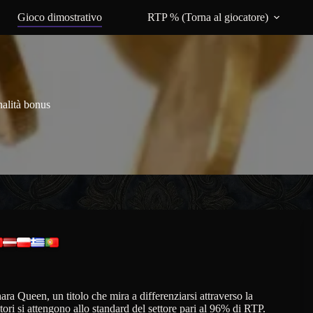
Gioco dimostrativo
RTP % (Torna al giocatore)
alità bonus
ara Queen, un titolo che mira a differenziarsi attraverso la
tori si attengono allo standard del settore pari al 96% di RTP.