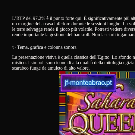
L’RTP del 97,2% è il punto forte qui. È significativamente più al
un margine della casa inferiore durante le sessioni lunghe. La vola
le terre selvagge rende il gioco più volatile. Potresti vedere diver
rende importante la gestione del bankroll. Non lasciarti ingannare
✨ Tema, grafica e colonna sonora
La presentazione visiva è quella classica dell’Egitto. Lo sfondo 
mistico. I simboli sono icone di alta qualità della mitologia egizian
scarabeo funge da amuleto di alto valore.