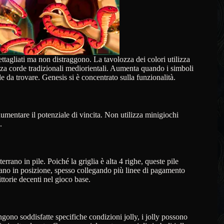
ettagliati ma non distraggono. La tavolozza dei colori utilizza
zza corde tradizionali mediorientali. Aumenta quando i simboli
le da trovare. Genesis si è concentrato sulla funzionalità.
umentare il potenziale di vincita. Non utilizza minigiochi
.
rrano in pile. Poiché la griglia è alta 4 righe, queste pile
nano in posizione, spesso collegando più linee di pagamento
torie decenti nel gioco base.
no soddisfatte specifiche condizioni jolly, i jolly possono