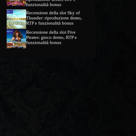
funzionalità bonus
Recensione della slot Sky of
Thunder: riproduzione demo,
RTP e funzionalità bonus
Recensione della slot Five
Pirates: gioco demo, RTP e
funzionalità bonus