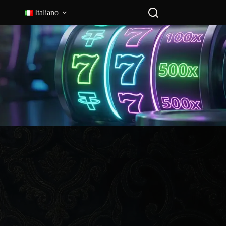
Italiano