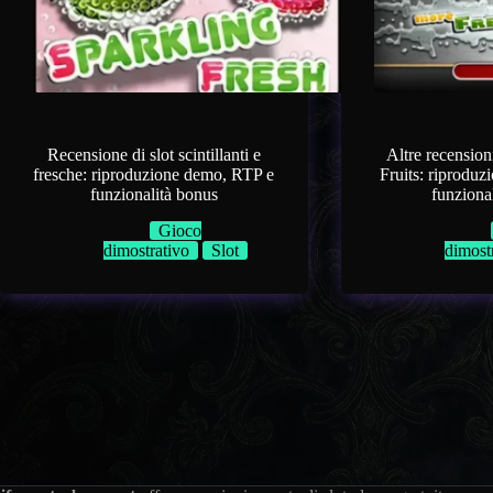
Recensione di slot scintillanti e
Altre recensioni
fresche: riproduzione demo, RTP e
Fruits: riprodu
funzionalità bonus
funziona
Gioco
dimostrativo
Slot
dimost