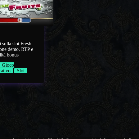
 sulla slot Fresh
zione demo, RTP e
lità bonus
Gioco
rativo
Slot