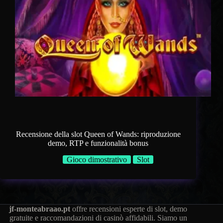
Recensione della slot Queen of Wands: riproduzione
demo, RTP e funzionalità bonus
Gioco dimostrativo
Slot
jf-monteabraao.pt
offre recensioni esperte di slot, demo
gratuite e raccomandazioni di casinò affidabili. Siamo un