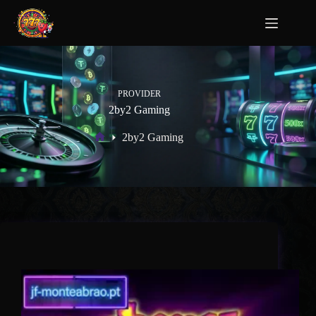
PROVIDER
2by2 Gaming
2by2 Gaming