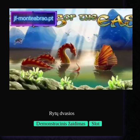
Rytų dvasios
Demonstracinis žaidimas
Slot