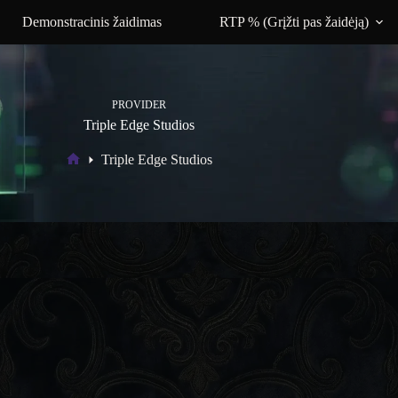
Demonstracinis žaidimas
RTP % (Grįžti pas žaidėją)
PROVIDER
Triple Edge Studios
Triple Edge Studios