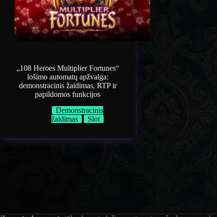
„108 Heroes Multiplier Fortunes“
lošimo automatų apžvalga:
demonstracinis žaidimas, RTP ir
papildomos funkcijos
Demonstracinis
žaidimas
Slot