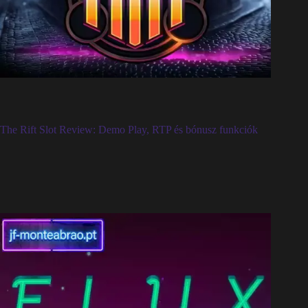
The Rift Slot Review: Demo Play, RTP és bónusz funkciók