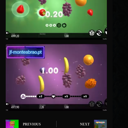
PREVIOUS
NEXT