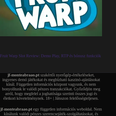
Fruit Warp Slot Review: Demo Play, RTP és bónusz funkciók
jf-monteabraao.pt
szakértői nyerőgép-értékeléseket,
ingyenes demó játékokat és megbízható kaszinó-ajánlásokat
kínál. Független információs központ vagyunk, és nem
bonyolítunk le valódi pénzes tranzakciókat. Győződjön meg
arról, hogy megfelel a joghatósága szerinti összes jogi és
életkori követelménynek. 18+ | Játsszon felelősségteljesen.
jf-monteabraao.pt
egy független információs weboldal. Nem
kínálunk valódi pénzes szerencsejáték-szolgáltatásokat, és