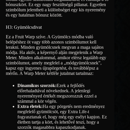
bónuszkört. Ez egy nagy feszültségű pillanat. Egyetlen
szimbólum jelentheti a különbséget egy kis nyeremény
és egy hatalmas bónusz között.
H3: Gyümölcsdivat
Ez a Fruit Warp szíve. A Gyümölcs módba való
belépéshez öt vagy több azonos szimbólumot kell
lerakni. Minden gyümölcsnek megvan a maga sajátos
módja. Ha aktív, a képernyő alján megjelenik a Warp
Meter. Minden alkalommal, amikor elérsz legalább egy
szimbólumot, amely megfelel a „módgyümölcsnek”,
kapsz egy ingyenes újrapörgetést, és továbblépsz a
mérőn. A Warp Meter kétféle jutalmat tartalmaz:
Dinamikus szorzók:
Ezek a fejlődés
előrehaladtával növekednek. A jelenlegi
nyereményed értékét megszorozzuk ezzel a
számmal a kör végén.
Extra életek:
Ha egy pörgetés nem eredményez
megfelelő gyümölcsöt, egy Extra Life-t
fogyasztanak el, hogy még egy esélyt kapjon. Ez
életben tartja a kört, és lehetővé teszi, hogy a
szorzók magasabbra kapaszkodjanak.