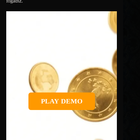
fogadsz.
PLAY DEMO