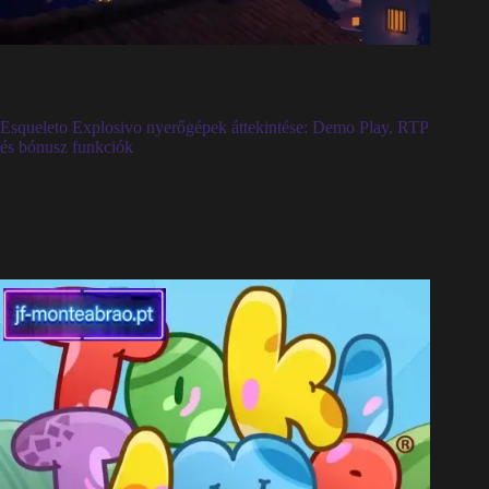
Esqueleto Explosivo nyerőgépek áttekintése: Demo Play, RTP
és bónusz funkciók