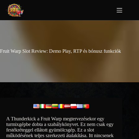
Fruit Warp Slot Review: Demo Play, RTP és bónusz funkciók
A Thunderkick a Fruit Warp megtervezésekor egy
turmixgépbe dobta a szabálykönyvet. Ez nem csak egy
festékréteggel ellátott gyümölcsgép. Ez a slot
működésének teljes szerkezeti átalakítása. Itt nincsenek