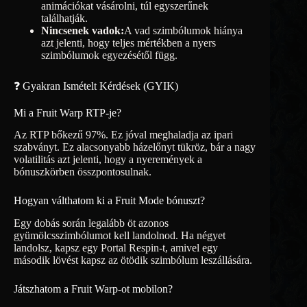
animációkat vásárolni, túl egyszerűnek
találhatják.
Nincsenek vadok:
A vad szimbólumok hiánya
azt jelenti, hogy teljes mértékben a nyers
szimbólumok egyezésétől függ.
❓ Gyakran Ismételt Kérdések (GYIK)
Mi a Fruit Warp RTP-je?
Az RTP bőkezű 97%. Ez jóval meghaladja az ipari
szabványt. Ez alacsonyabb házelőnyt tükröz, bár a nagy
volatilitás azt jelenti, hogy a nyeremények a
bónuszkörben összpontosulnak.
Hogyan válthatom ki a Fruit Mode bónuszt?
Egy dobás során legalább öt azonos
gyümölcsszimbólumot kell landolnod. Ha négyet
landolsz, kapsz egy Portal Respin-t, amivel egy
második lövést kapsz az ötödik szimbólum leszállására.
Játszhatom a Fruit Warp-ot mobilon?