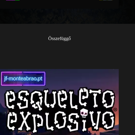
Összefüggő