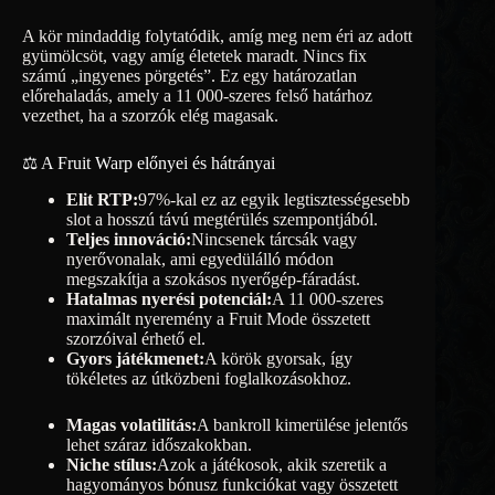
A kör mindaddig folytatódik, amíg meg nem éri az adott
gyümölcsöt, vagy amíg életetek maradt. Nincs fix
számú „ingyenes pörgetés”. Ez egy határozatlan
előrehaladás, amely a 11 000-szeres felső határhoz
vezethet, ha a szorzók elég magasak.
⚖️ A Fruit Warp előnyei és hátrányai
Elit RTP:
97%-kal ez az egyik legtisztességesebb
slot a hosszú távú megtérülés szempontjából.
Teljes innováció:
Nincsenek tárcsák vagy
nyerővonalak, ami egyedülálló módon
megszakítja a szokásos nyerőgép-fáradást.
Hatalmas nyerési potenciál:
A 11 000-szeres
maximált nyeremény a Fruit Mode összetett
szorzóival érhető el.
Gyors játékmenet:
A körök gyorsak, így
tökéletes az útközbeni foglalkozásokhoz.
Magas volatilitás:
A bankroll kimerülése jelentős
lehet száraz időszakokban.
Niche stílus:
Azok a játékosok, akik szeretik a
hagyományos bónusz funkciókat vagy összetett