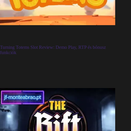
Turning Totems Slot Review: Demo Play, RTP és bónusz
funkciók