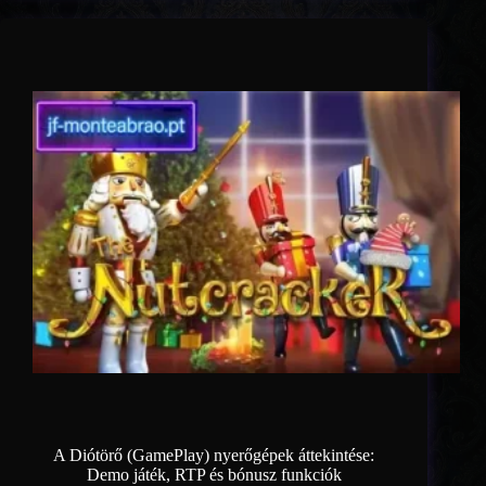
A Diótörő (GamePlay) nyerőgépek áttekintése:
Demo játék, RTP és bónusz funkciók