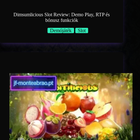
Dimsumlicious Slot Review: Demo Play, RTP és
bónusz funkciók
Demójáték
Slot