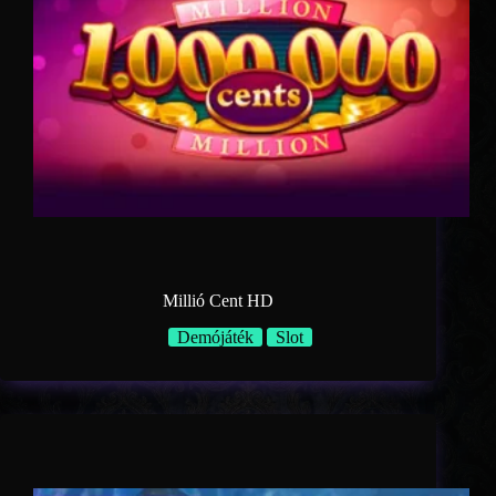
Millió Cent HD
Demójáték
Slot