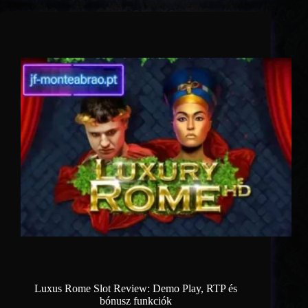
Luxus Rome Slot Review: Demo Play, RTP és
bónusz funkciók