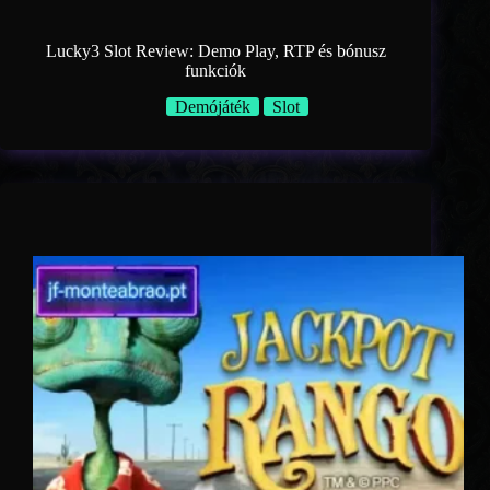
Lucky3 Slot Review: Demo Play, RTP és bónusz
funkciók
Demójáték
Slot