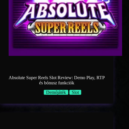
Absolute Super Reels Slot Review: Demo Play, RTP
és bónusz funkciók
Demójáték
Slot