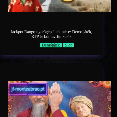
Jackpot Rango nyerőgép áttekintése: Demo játék,
RTP és bónusz funkciók
Demójáték
Slot