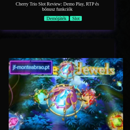
Cherry Trio Slot Review: Demo Play, RTP és
bónusz funkciók
Demójáték
Slot