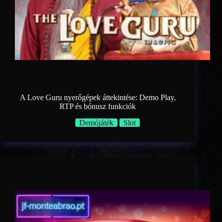
A Love Guru nyerőgépek áttekintése: Demo Play,
RTP és bónusz funkciók
Demójáték
Slot