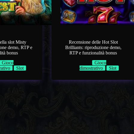
lla slot Misty
Recensione delle Hot Slot
zione demo, RTP e
Brilliants: riproduzione demo,
lità bonus
RTP e funzionalità bonus
Gioco
Gioco
rativo
Slot
dimostrativo
Slot