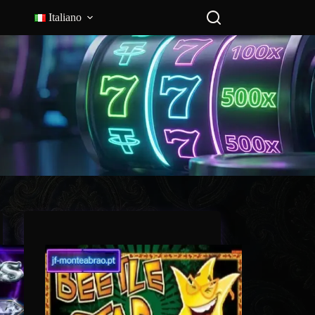
Italiano