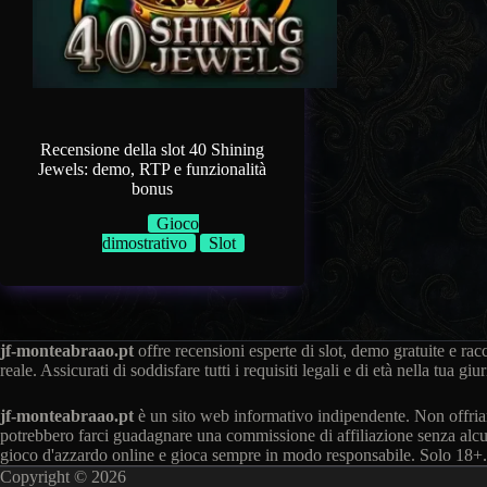
Recensione della slot 40 Shining
Jewels: demo, RTP e funzionalità
bonus
Gioco
dimostrativo
Slot
jf-monteabraao.pt
offre recensioni esperte di slot, demo gratuite e r
reale. Assicurati di soddisfare tutti i requisiti legali e di età nella tua 
jf-monteabraao.pt
è un sito web informativo indipendente. Non offriamo
potrebbero farci guadagnare una commissione di affiliazione senza alcun 
gioco d'azzardo online e gioca sempre in modo responsabile. Solo 18+.
Copyright © 2026