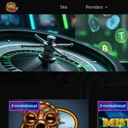
Slot
Providers