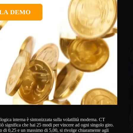
LLA DEMO
 logica interna è sintonizzata sulla volatilità moderna. CT
iò significa che hai 25 modi per vincere ad ogni singolo giro.
di 0,25 e un massimo di 5,00, si rivolge chiaramente agli