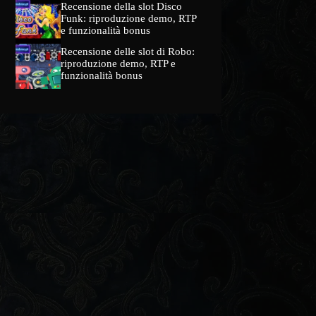
Recensione della slot Disco
Funk: riproduzione demo, RTP
e funzionalità bonus
Recensione delle slot di Robo:
riproduzione demo, RTP e
funzionalità bonus