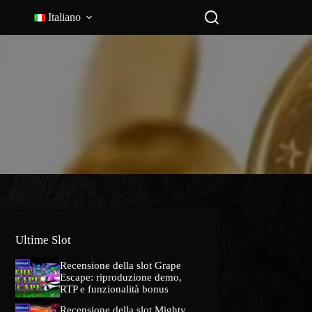
Italiano
Ultime Slot
Recensione della slot Grape
Escape: riproduzione demo,
RTP e funzionalità bonus
Recensione della slot Mighty