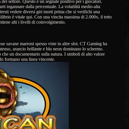
el settore. Questo è un segnale positivo per i giocatori.
arti ingannare dalla percentuale. La volatilità medio-alta
tresti vedere diversi giri morti prima che si verifichi una
librio è vitale qui. Con una vincita massima di 2.000x, il tetto
ene alti i livelli di coinvolgimento.
rose savane marroni spesso viste in altre slot. CT Gaming ha
 intenso, arancio brillante e blu neon dominano lo schermo.
 che un documentario sulla natura. I simboli di alto valore
ndo formano una linea vincente.